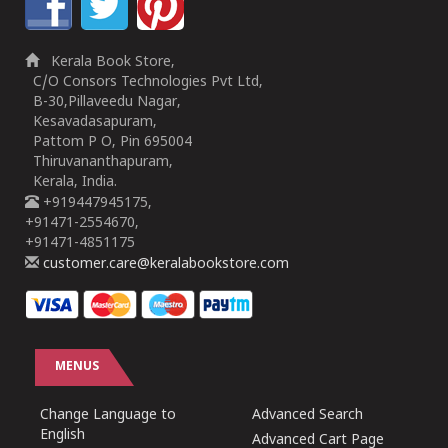
Kerala Book Store,
C/O Consors Technologies Pvt Ltd,
B-30,Pillaveedu Nagar,
Kesavadasapuram,
Pattom P O, Pin 695004
Thiruvananthapuram,
Kerala, India.
+919447945175,
+91471-2554670,
+91471-4851175
customer.care@keralabookstore.com
MENUS
Change Language to
Advanced Search
English
Advanced Cart Page