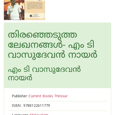
തിരഞ്ഞെടുത്ത
ലേഖനങ്ങള്‍- എം ടി
വാസുദേവന്‍ നായര്‍
എം ടി വാസുദേവന്‍
നായര്‍
Publisher :
Current Books Thrissur
ISBN :
9788122611779