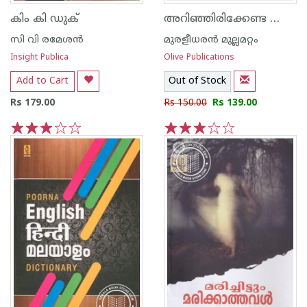
അറിഞ്ഞിരിക്കേണ്ട ലൈംഗികരഹസ്യങ്ങള്‍
കിം കി ഡുക്
സി വി രമേശന്‍
മുരളീധരന്‍ മുല്ലമറ്റം
Insight Publica
Olive Publications
Add to Cart
Out of Stock
Rs 179.00
Rs 150.00
Rs 139.00
1
2
3
4
5
1
2
3
4
5