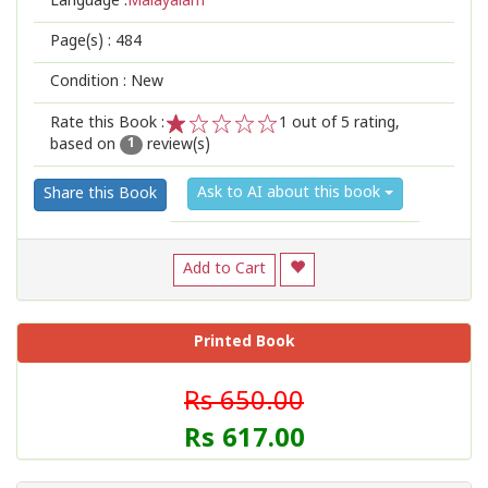
Language :
Malayalam
Page(s) :
484
Condition : New
Rate this Book :
1
out of 5 rating,
based on
review(s)
1
2
3
4
5
1
Ask to AI about this book
Share this Book
Add to Cart
Printed Book
Rs 650.00
Rs 617.00