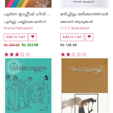
പൂര്‍ണ ഇംഗ്ലീഷ് ഹിന്ദി മലയാളം ഡിക്ഷണറി
മരിച്ചിട്ടും മരിക്കാത്തവള്‍
പൂര്‍ണ്ണ പബ്ലിക്കേഷ‌ന്‍സ്
ജോണ്‍‌ ആലുങ്കല്‍‌
Poorna Publications
C I C C Book House
Add to Cart
Add to Cart
Rs 250.00
Rs 232.00
Rs 145.00
1
2
3
4
5
1
2
3
4
5