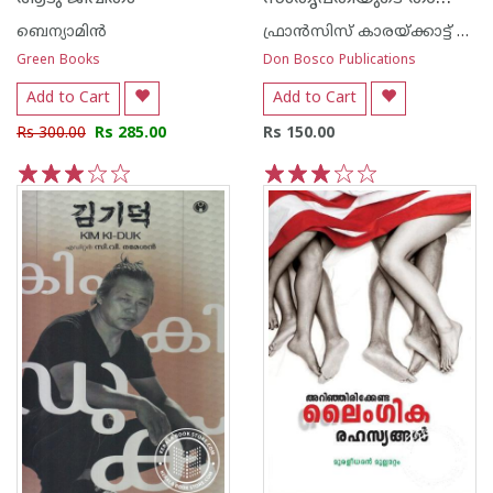
ബെന്യാമിന്‍
ഫ്രാന്‍സിസ് കാരയ്ക്കാട്ട് ഏസ് ഡി ബി
Green Books
Don Bosco Publications
Add to Cart
Add to Cart
Rs 300.00
Rs 285.00
Rs 150.00
1
2
3
4
5
1
2
3
4
5