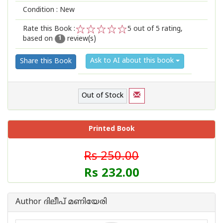
Condition : New
Rate this Book :
5
out of 5 rating,
based on
review(s)
1
2
3
4
5
1
Ask to AI about this book
Share this Book
Out of Stock
Printed Book
Rs 250.00
Rs 232.00
Author ദിലീപ് മണിയേരി