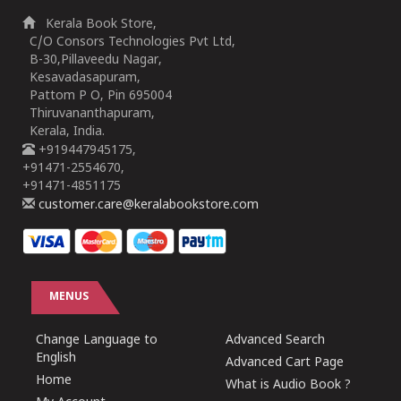
Kerala Book Store,
C/O Consors Technologies Pvt Ltd,
B-30,Pillaveedu Nagar,
Kesavadasapuram,
Pattom P O, Pin 695004
Thiruvananthapuram,
Kerala, India.
+919447945175,
+91471-2554670,
+91471-4851175
customer.care@keralabookstore.com
MENUS
Change Language to
Advanced Search
English
Advanced Cart Page
Home
What is Audio Book ?