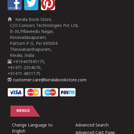
Kerala Book Store,
C/O Consors Technologies Pvt Ltd,
B-30,Pillaveedu Nagar,
Kesavadasapuram,
Pattom P O, Pin 695004
Thiruvananthapuram,
Kerala, India.
+919447945175,
+91471-2554670,
+91471-4851175
customer.care@keralabookstore.com
MENUS
Change Language to
Advanced Search
English
Advanced Cart Page