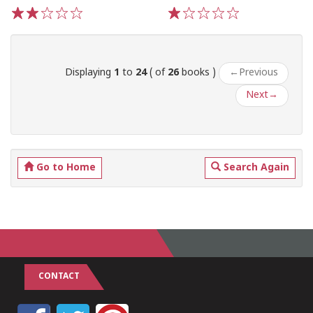
1
2
3
4
5
1
2
3
4
5
Displaying
1
to
24
( of
26
books )
←
Previous
Next
→
Go to Home
Search Again
CONTACT