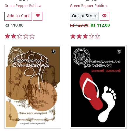
Green Pepper Publica
Green Pepper Publica
Add to Cart
Out of Stock
Rs 110.00
Rs 120.00
Rs 112.00
1
2
3
4
5
1
2
3
4
5