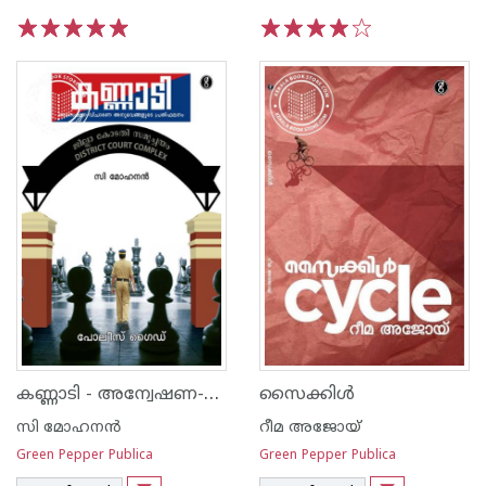
1
2
3
4
5
1
2
3
4
5
കണ്ണാടി - അന്വേഷണ-വിചാരണ അനുഭവങ്ങളുടെ പുസ്തകം
സൈക്കിള്‍
സി മോഹനൻ
റീമ അജോയ്
Green Pepper Publica
Green Pepper Publica