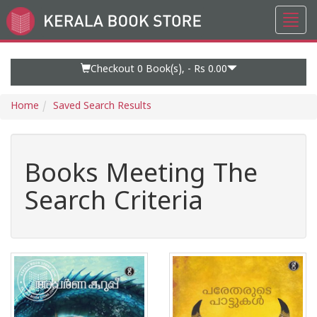
Toggl
Go
navig
to
Home
Page
Checkout 0
Book(s), -
Rs 0.00
Home
Saved Search Results
Books Meeting The
Search Criteria