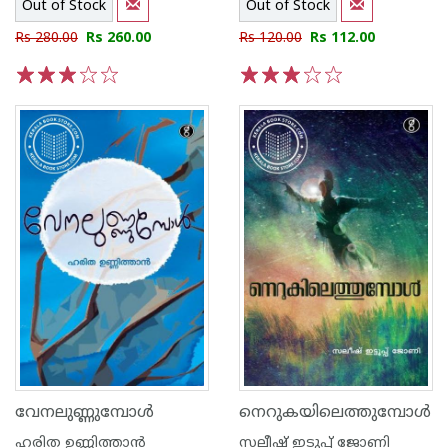
Out of Stock
Out of Stock
Rs 280.00
Rs 260.00
Rs 120.00
Rs 112.00
1
2
3
4
5
1
2
3
4
5
വേനലുണ്ണുമ്പോള്‍
നെറുകയിലെത്തുമ്പോള്‍
ഹരിത ഉണ്ണിത്താന്‍
സലീഷ് ഇടുപ്പ് ജോണി