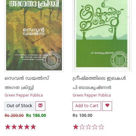
സെവന്‍ ഡയല്‍സ്
ഗ്രീഷ്മത്തിലെ ഇലകള്‍
അഗത ക്രിസ്റ്റി
പി ബാലകൃഷ്ണന്‍
Green Pepper Publica
Green Pepper Publica
Out of Stock
Add to Cart
Rs 200.00
Rs 186.00
Rs 100.00
1
2
3
4
5
1
2
3
4
5