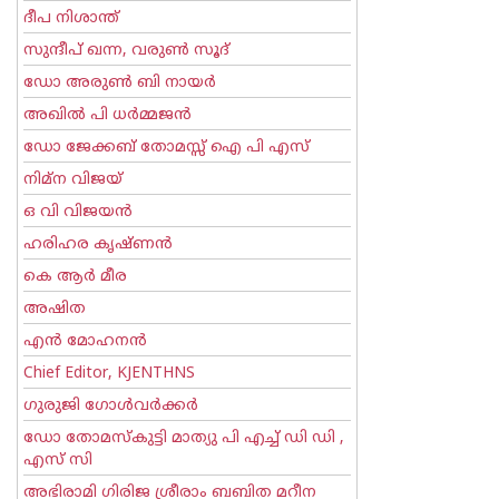
ദീപ നിശാന്ത്
സുന്ദീപ് ഖന്ന, വരുൺ സൂദ്
ഡോ അരുണ്‍ ബി നായര്‍
അഖില്‍ പി ധര്‍മ്മജന്‍
ഡോ ജേക്കബ് തോമസ്സ് ഐ പി എസ്
നിമ്ന വിജയ്
ഒ വി വിജയന്‍
ഹരിഹര കൃഷ്ണൻ
കെ ആര്‍ മീര
അഷിത
എന്‍ മോഹനന്‍
Chief Editor, KJENTHNS
ഗുരുജി ഗോള്‍‌വര്‍ക്കര്‍
ഡോ തോമസ്കുട്ടി മാത്യു പി എച്ച് ഡി ഡി ,
എസ് സി
അഭിരാമി ഗിരിജ ശ്രീരാം ബബിത മറീന