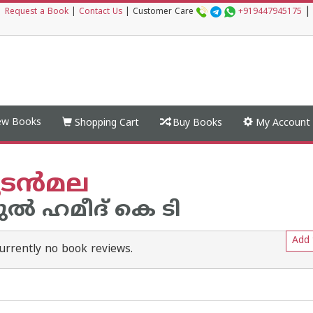
|
|
Request a Book
|
Contact Us
|
Customer Care
+919447945175
w Books
Shopping Cart
Buy Books
My Account
ടന്‍മല
്‍ ഹമീദ് കെ ടി
Add 
urrently no book reviews.