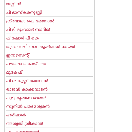
ജസ്റ്റിന്‍
പി ഭാസ്കരനുണ്ണി
ശ്രീബാലാ കെ മേനോന്‍
പി ടി മുഹമ്മദ് സാദിഖ്‌
കിഷോർ പി കെ
പ്രൊഫ ജി ബാലകൃഷ്ണന്‍ നായര്‍
ഇന്നസെന്റ്‌
പൗലൊ കൊയ്ലൊ
മുകേഷ്
പി ശങ്കുണ്ണിമേനോന്‍
രാജന്‍ കാക്കനാടന്‍
കുട്ടികൃഷ്ണ മാരാര്‍
സുനില്‍ പരമേശ്വരന്‍
ഹരിലാല്‍
അശ്വതി ശ്രീകാന്ത്