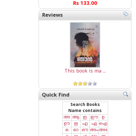
Rs 133.00
Reviews
This book is ma ...
Quick Find
Search Books
Name contains
അ
ആ
ഇ
ഈ
ഉ
ഊ
ഋ
എ
ഏ
ഐ
ഒ
ഓ
ഔ
അം
അഃ