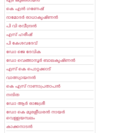
എം കുഞ്ഞാമന്‍
കെ എന്‍ ഗണേഷ്
ദാമോദർ രാധാകൃഷ്ണൻ
പി വി രവീന്ദ്രന്‍
എസ് ഹരീഷ്
പി കേശവദേവ്‌
ഡോ ജെ ദേവിക
ഡോ വെങ്ങാനൂര്‍ ബാലകൃഷ്ണന്‍
എസ്‌ കെ പൊറ്റക്കാട്‌
വാത്സ്യായനന്‍
കെ എസ് റാണാപ്രതാപന്‍
നന്ദിത
ഡോ ആര്‍ രാജശ്രീ
ഡോ കെ മുരളീധരന്‍ നായര്‍
വെള്ളയമ്പലം
കാക്കനാടന്‍