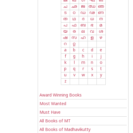
ക
ഖ
ഗ
ഘ
ങ
ച
ഛ
ജ
ഝ
ഞ
ട
ഠ
ഡ
ഢ
ണ
ത
ഥ
ദ
ധ
ന
പ
ഫ
ബ
ഭ
മ
യ
ര
ല
വ
ശ
ഷ
സ
ഹ
ള
ഴ
റ
റ്റ
a
b
c
d
e
f
g
h
i
j
k
l
m
n
o
p
q
r
s
t
u
v
w
x
y
z
Award Winning Books
Most Wanted
Must Have
All Books of MT
All Books of Madhavikutty