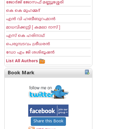
ജോര്‍ജ് ജോസഫ് മണ്ണൂശ്ശേരി
കെ കെ മുഹമ്മദ്
എന്‍ വി ഹബീബുറഹ്മാന്‍
മാധവിക്കുട്ടി [ കമലാ ദാസ് ]
എസ് കെ ഹരിനാഥ്
പെരുമ്പടവം ശ്രീധര‌ന്‍
ഡോ എം ജി ശശിഭൂഷന്‍
List All Authors
Book Mark
Share this Book