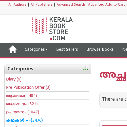
All Authors
|
All Publishers
|
Advanced Search
|
Advanced Add to Cart
Categories
Best Sellers
Browse Books
Ne
Categories
അച്ഛ
Diary
(6)
Pre Publication Offer
(3)
ആത്മകഥ
(484)
There are c
ആരോഗ്യം
(321)
ഉപന്യാസം
(1047)
കഥകള്‍
»»(3476)