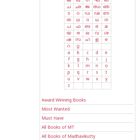
ക
ഖ
ഗ
ഘ
ങ
ച
ഛ
ജ
ഝ
ഞ
ട
ഠ
ഡ
ഢ
ണ
ത
ഥ
ദ
ധ
ന
പ
ഫ
ബ
ഭ
മ
യ
ര
ല
വ
ശ
ഷ
സ
ഹ
ള
ഴ
റ
റ്റ
a
b
c
d
e
f
g
h
i
j
k
l
m
n
o
p
q
r
s
t
u
v
w
x
y
z
Award Winning Books
Most Wanted
Must Have
All Books of MT
All Books of Madhavikutty