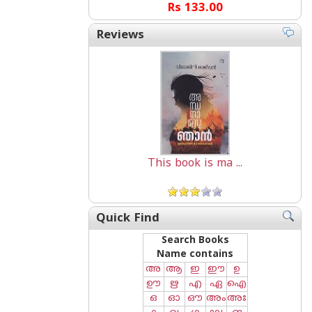
Rs 133.00
Reviews
This book is ma ...
Quick Find
Search Books
Name contains
അ
ആ
ഇ
ഈ
ഉ
ഊ
ഋ
എ
ഏ
ഐ
ഒ
ഓ
ഔ
അം
അഃ