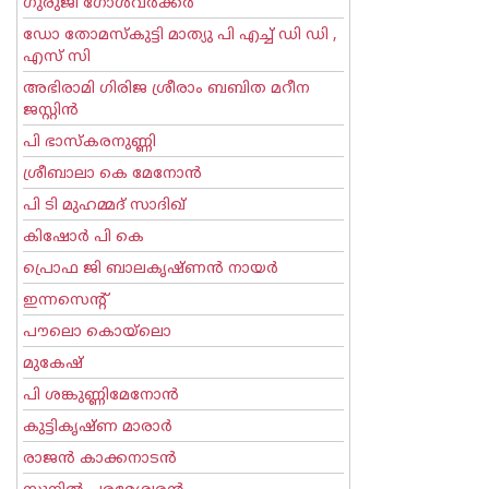
ഗുരുജി ഗോള്‍‌വര്‍ക്കര്‍
ഡോ തോമസ്കുട്ടി മാത്യു പി എച്ച് ഡി ഡി ,
എസ് സി
അഭിരാമി ഗിരിജ ശ്രീരാം ബബിത മറീന
ജസ്റ്റിന്‍
പി ഭാസ്കരനുണ്ണി
ശ്രീബാലാ കെ മേനോന്‍
പി ടി മുഹമ്മദ് സാദിഖ്‌
കിഷോർ പി കെ
പ്രൊഫ ജി ബാലകൃഷ്ണന്‍ നായര്‍
ഇന്നസെന്റ്‌
പൗലൊ കൊയ്ലൊ
മുകേഷ്
പി ശങ്കുണ്ണിമേനോന്‍
കുട്ടികൃഷ്ണ മാരാര്‍
രാജന്‍ കാക്കനാടന്‍