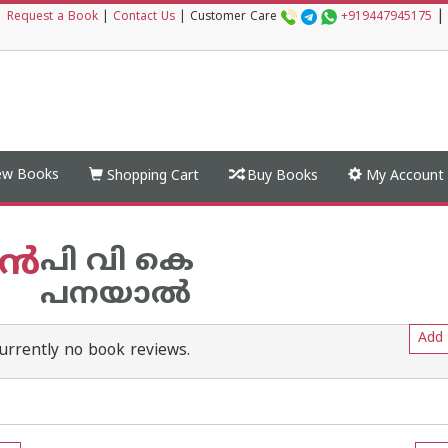
|
|
Request a Book
|
Contact Us
|
Customer Care
+919447945175
w Books
Shopping Cart
Buy Books
My Account
ന്‍
പി വി കെ
പനയാല്‍
Add 
urrently no book reviews.