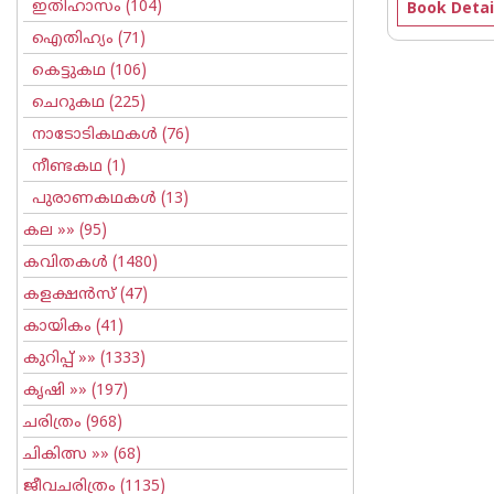
ഇതിഹാസം
(104)
Book Detai
ഐതിഹ്യം
(71)
കെട്ടുകഥ
(106)
ചെറുകഥ
(225)
നാടോടികഥകള്‍
(76)
നീണ്ടകഥ
(1)
പുരാണകഥകള്‍
(13)
കല
»» (95)
കവിതകള്‍
(1480)
കളക്ഷന്‍സ്
(47)
കായികം
(41)
കുറിപ്പ്‌
»» (1333)
കൃഷി
»» (197)
ചരിത്രം
(968)
ചികിത്സ
»» (68)
ജീവചരിത്രം
(1135)