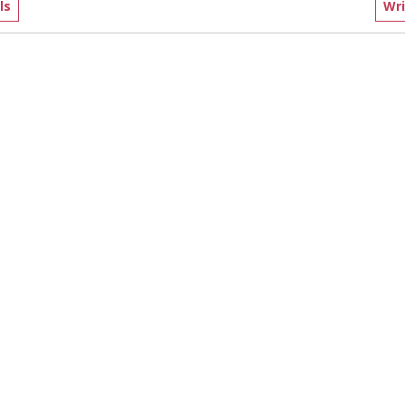
ls
Wri