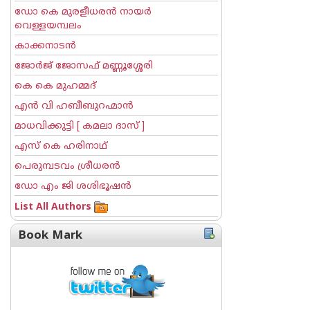
ഡോ കെ മുരളീധരന്‍ നായര്‍
വെള്ളയമ്പലം
കാക്കനാടന്‍
ജോര്‍ജ് ജോസഫ് മണ്ണൂശ്ശേരി
കെ കെ മുഹമ്മദ്
എന്‍ വി ഹബീബുറഹ്മാന്‍
മാധവിക്കുട്ടി [ കമലാ ദാസ് ]
എസ് കെ ഹരിനാഥ്
പെരുമ്പടവം ശ്രീധര‌ന്‍
ഡോ എം ജി ശശിഭൂഷന്‍
List All Authors
Book Mark