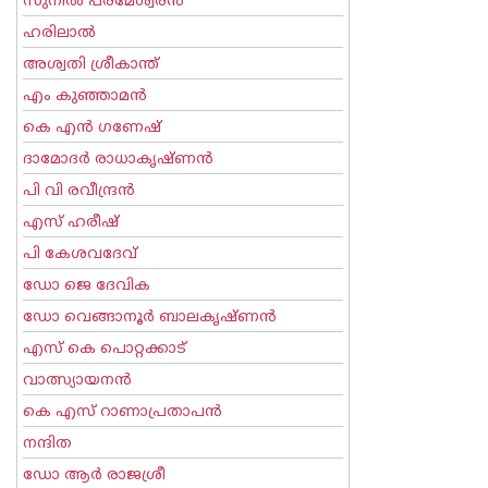
സുനില്‍ പരമേശ്വരന്‍
ഹരിലാല്‍
അശ്വതി ശ്രീകാന്ത്
എം കുഞ്ഞാമന്‍
കെ എന്‍ ഗണേഷ്
ദാമോദർ രാധാകൃഷ്ണൻ
പി വി രവീന്ദ്രന്‍
എസ് ഹരീഷ്
പി കേശവദേവ്‌
ഡോ ജെ ദേവിക
ഡോ വെങ്ങാനൂര്‍ ബാലകൃഷ്ണന്‍
എസ്‌ കെ പൊറ്റക്കാട്‌
വാത്സ്യായനന്‍
കെ എസ് റാണാപ്രതാപന്‍
നന്ദിത
ഡോ ആര്‍ രാജശ്രീ