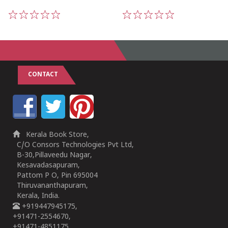
1
2
3
4
5
1
2
3
4
5
CONTACT
Kerala Book Store,
C/O Consors Technologies Pvt Ltd,
B-30,Pillaveedu Nagar,
Kesavadasapuram,
Pattom P O, Pin 695004
Thiruvananthapuram,
Kerala, India.
+919447945175,
+91471-2554670,
+91471-4851175