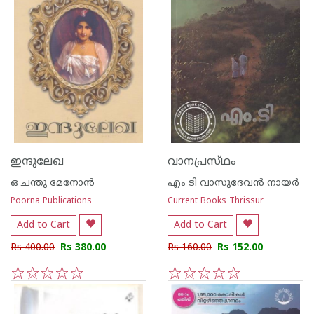
ഇന്ദുലേഖ
വാനപ്രസ്‌ഥം
ഒ ചന്തു മേനോന്‍
എം ടി വാസുദേവന്‍ നായര്‍
Poorna Publications
Current Books Thrissur
Add to Cart
Add to Cart
Rs 400.00
Rs 380.00
Rs 160.00
Rs 152.00
1
2
3
4
5
1
2
3
4
5