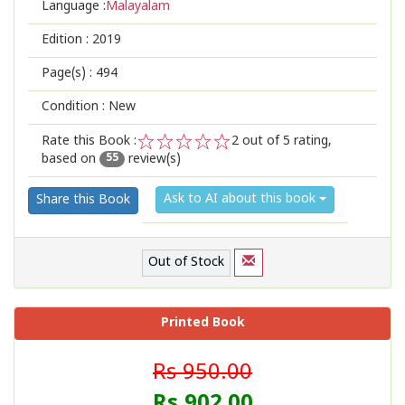
Language :
Malayalam
Edition :
2019
Page(s) :
494
Condition : New
Rate this Book :
2
out of 5 rating,
based on
review(s)
1
2
3
4
5
55
Ask to AI about this book
Share this Book
Out of Stock
Printed Book
Rs 950.00
Rs 902.00