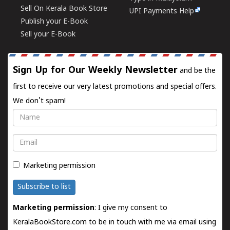
Sell On Kerala Book Store
UPI Payments Help
Publish your E-Book
Sell your E-Book
Sign Up for Our Weekly Newsletter
and be the
first to receive our very latest promotions and special offers.
We don't spam!
Name
Email
Marketing permission
Subscribe to list
Marketing permission
: I give my consent to
KeralaBookStore.com to be in touch with me via email using