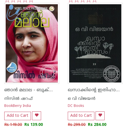
1
2
3
4
5
1
2
3
4
5
ഞാ‌ന്‍ മലാല - ബുക്‍ബെറി എഡിഷന്‍ -
ഖസാക്കിന്റെ ഇതിഹാസം
നിസില്‍ ഷറഫ്
ഒ വി വിജയന്‍
BookBerry India
DC Books
Add to Cart
Add to Cart
Rs 149.00
Rs 139.00
Rs 299.00
Rs 284.00