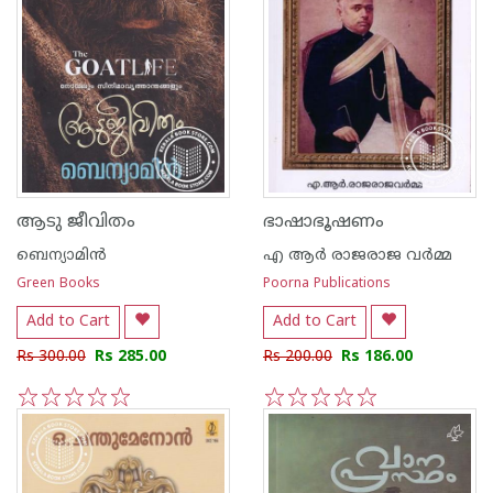
ആടു ജീവിതം
ഭാഷാഭൂഷണം
ബെന്യാമിന്‍
എ ആര്‍ രാജരാജ വര്‍മ്മ
Green Books
Poorna Publications
Add to Cart
Add to Cart
Rs 300.00
Rs 285.00
Rs 200.00
Rs 186.00
1
2
3
4
5
1
2
3
4
5