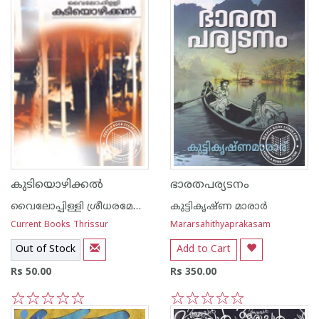
കുടിയൊഴിക്കല്‍
ഭാരതപര്യടനം
വൈലോപ്പിള്ളി ശ്രീധരമേനോ‌ന്‍
കുട്ടികൃഷ്ണ മാരാര്‍
Current Books Thrissur
Mararsahithyaprakasam
Out of Stock
Add to Cart
Rs 50.00
Rs 350.00
1
2
3
4
5
1
2
3
4
5