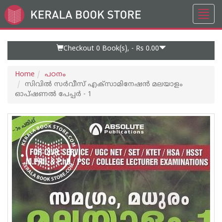
Toggl
Go
navig
to
Home
Page
Checkout 0
Book(s), -
Rs 0.00
Home
പഠനം
സിവില്‍ സര്‍വീസ് എക്സാമിനേഷന്‍ മലയാളം
ഓപ്ഷണല്‍ പേപ്പര്‍ - 1