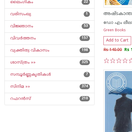
ലൈംഗികം
22
വരിസംഖ്യ
1
ഡോ എം ലീല
വിജ്ഞാനം
53
Green Books
വിവര്‍ത്തനം
157
Add to Cart
Rs 140.00
Rs 
വ്യക്തിത്വ വികാസം
198
ശാസ്ത്രം »»
325
1
2
3
4
5
സമ്പൂര്‍ണ്ണകൃതികള്‍
7
സിനിമ »»
374
റഫറന്‍സ്
210