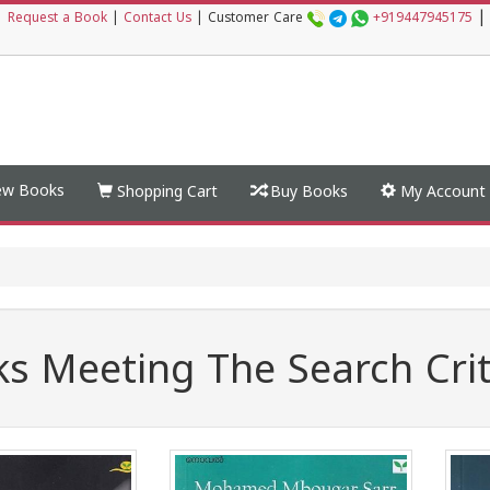
|
|
Request a Book
|
Contact Us
|
Customer Care
+919447945175
w Books
Shopping Cart
Buy Books
My Account
s Meeting The Search Crit