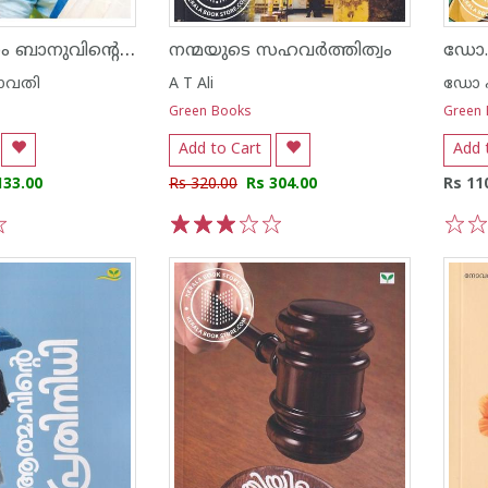
അഷ്ടകാന്തം ബാനുവിൻ്റെ കഥാലോകം
നന്മയുടെ സഹവർത്തിത്വം
ഡോ.
ാവതി
A T Ali
ഡോ എ
Green Books
Green
Add to Cart
Add 
133.00
Rs 320.00
Rs 304.00
Rs 11
1
2
3
4
5
1
2