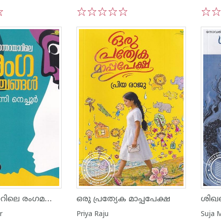
1
2
3
4
5
1
2
പുല്ലാന്തറയാറിലെ രംഗമഞ്ചങ്ങൾ
ഒരു പ്രത്യേക മാപ്പപേക്ഷ
ശിഖണ
r
Priya Raju
Suja 