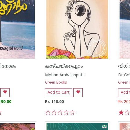
വിനോദം
കാഴ്ചയ്ക്കപ്പുറം
വിധി
Mohan Ambalappatt
Dr Go
Green Books
Green
Add to Cart
Add 
190.00
Rs 110.00
Rs 20
1
2
3
4
5
1
2