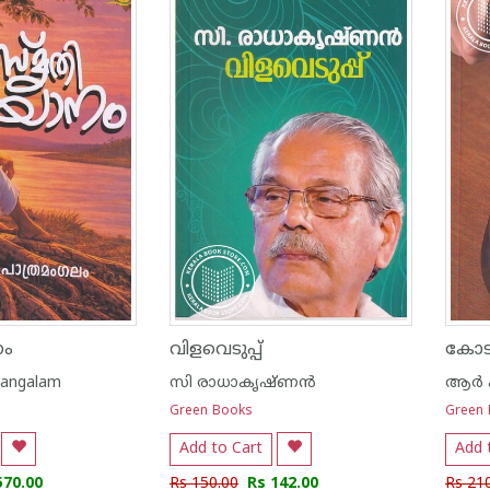
നം
വിളവെടുപ്പ്
കോട
mangalam
സി രാധാകൃഷ്ണന്‍
ആർ 
Green Books
Green
Add to Cart
Add 
570.00
Rs 150.00
Rs 142.00
Rs 21