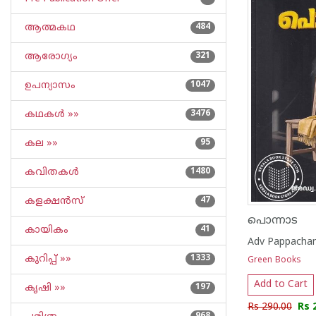
ആത്മകഥ
484
ആരോഗ്യം
321
ഉപന്യാസം
1047
കഥകള്‍ »»
3476
കല »»
95
കവിതകള്‍
1480
കളക്ഷന്‍സ്
47
പൊന്നാട
കായികം
41
Adv Pappacha
കുറിപ്പ്‌ »»
1333
Green Books
Add to Cart
കൃഷി »»
197
Rs 290.00
Rs 