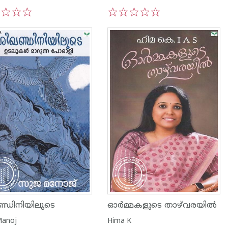
3
4
5
1
2
3
4
5
്ഡിനിയിലൂടെ
ഓർമ്മകളുടെ താഴ്‌വരയിൽ
Manoj
Hima K