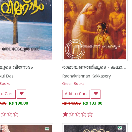
രാമായണത്തിലൂടെ - കഥാപാത്രപരിചയം
യുടെ വിനോദം
kul Das
Radhakrishnan Kakkasery
 Books
Green Books
to Cart
Add to Cart
0.00
Rs 190.00
Rs 140.00
Rs 133.00
3
4
5
1
2
3
4
5