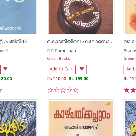
കൊടതിയിലെ ഫിലോസോഫി
 പ്രതിനിധി
റോൽ
R P Rameshan
Prana
Green Books
Green
Add to Cart
Add 
180.00
Rs 210.00
Rs 199.00
Rs 15
1
2
3
4
5
1
2