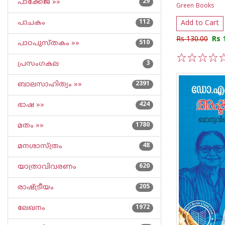
പാക്കേജ് »»
29
Green Books
പാചകം
112
Add to Cart
Rs 130.00
Rs 
പാഠപുസ്തകം »»
510
പ്രസംഗകല
3
1
2
3
4
5
ബാലസാഹിത്യം »»
2391
ഭാഷ »»
424
മതം »»
1780
മനശാസ്ത്രം
48
യാത്രാവിവരണം
620
രാഷ്ട്രീയം
205
ലേഖനം
1972