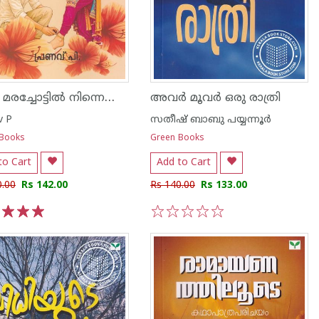
വാക മരച്ചോട്ടിൽ നിന്നെയും കാത്ത്
അവർ മൂവർ ഒരു രാത്രി
v P
സതീഷ് ബാബു പയ്യന്നൂര്‍
 Books
Green Books
to Cart
Add to Cart
0.00
Rs 142.00
Rs 140.00
Rs 133.00
3
4
5
1
2
3
4
5