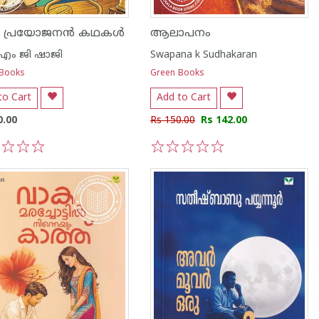
 പ്രയോജനൻ കഥകൾ
ആലാപനം
ം ജി ഷാജി
Swapana k Sudhakaran
 Books
Green Books
to Cart
Add to Cart
0.00
Rs 150.00
Rs 142.00
3
4
5
1
2
3
4
5