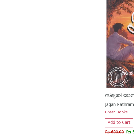
സ്മൃതി യാ
Jagan Pathra
Green Books
Add to Cart
Rs 600.00
Rs 