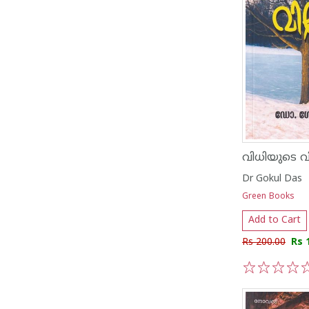
വിധിയുടെ 
Dr Gokul Das
Green Books
Add to Cart
Rs 200.00
Rs 
1
2
3
4
5