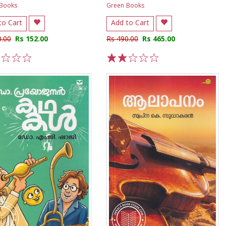
 Books
Green Books
to Cart
Add to Cart
0.00
Rs 152.00
Rs 490.00
Rs 465.00
3
4
5
1
2
3
4
5