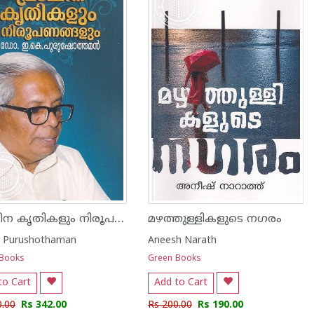
പ്രാചീന കൃതികളും നിരൂപണങ്ങളും
മഴത്തുള്ളികളുടെ നഗരം
K Purushothaman
Aneesh Narath
 Books
Green Books
to Cart
Add to Cart
0.00
Rs 342.00
Rs 200.00
Rs 190.00