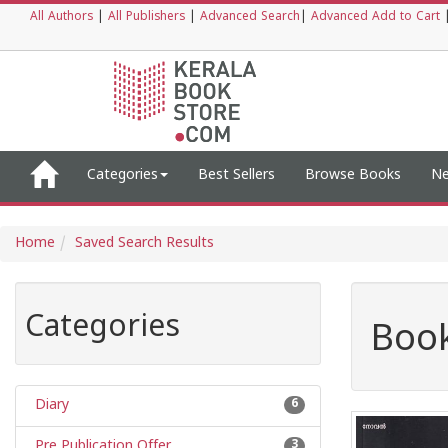
All Authors
|
All Publishers
|
Advanced Search
|
Advanced Add to Cart
Categories
Best Sellers
Browse Books
Ne
Home
Saved Search Results
Categories
Book
Diary
6
Pre Publication Offer
3