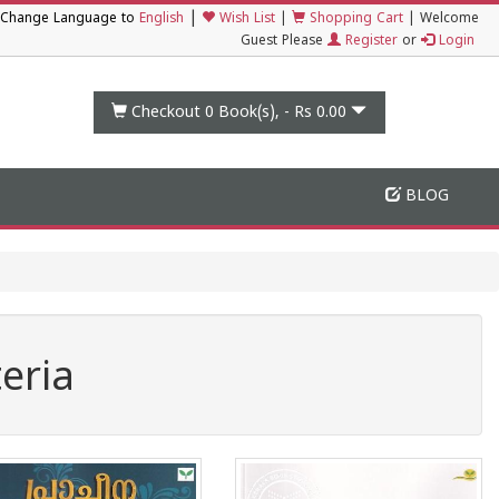
|
Change Language to
English
Wish List
|
Shopping Cart
|
Welcome
Guest Please
Register
or
Login
Checkout 0
Book(s), -
Rs 0.00
BLOG
eria