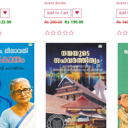
Green Books
Green
Add to Cart
Add 
123.00
Rs 200.00
Rs 190.00
Rs 16
1
2
3
4
5
1
2