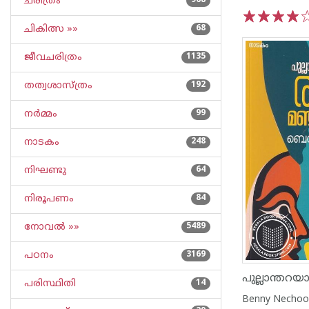
ചരിത്രം
968
ചികിത്സ »»
68
1
2
3
4
5
ജീവചരിത്രം
1135
തത്വശാസ്ത്രം
192
നര്‍മ്മം
99
നാടകം
248
നിഘണ്ടു
64
നിരൂപണം
84
നോവല്‍ »»
5489
പഠനം
3169
പരിസ്ഥിതി
14
Benny Nechoo