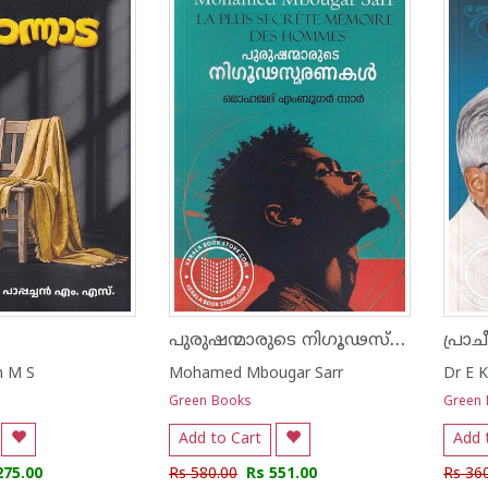
പുരുഷന്മാരുടെ നിഗൂഢസ്മരണകൾ
n M S
Mohamed Mbougar Sarr
Dr E 
Green Books
Green
Add to Cart
Add 
275.00
Rs 580.00
Rs 551.00
Rs 36