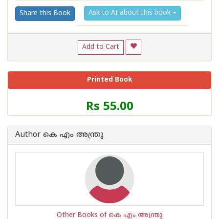
Ask to AI about this book
Share this Book
Add to Cart
Printed Book
Price
Rs 55.00
of
this
Book
Author കെ എം അന്ത്രു
is
Other Books of കെ എം അന്ത്രു