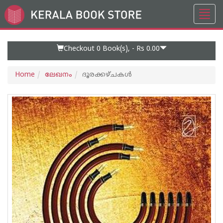
Toggl
Go
navig
to
Home
Page
Checkout 0
Book(s), -
Rs 0.00
Home
ലേഖനം
ദൂരക്കഴ്ചകള്‍