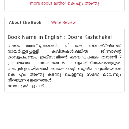
more about author കെ എം അന്ത്രു
About the Book
Write Review
Book Name in English : Doora Kazhchakal
വക്കം അബ്ദുള്‍ഖാദര്‍, പി കെ ബാലക്റ്ഷ്ണന്‍
നായര്‍,ഇടപ്പള്ളി കവിതകള്‍,ഖലില്‍ ജിബ്രാന്റെ
കാവ്യപ്രപഞ്ചം, ഇക്‍ബാലിന്റെ കാവ്യപ്രപഞ്ചം തുടങ്ങി 7
പ്രൗഢമായ ലേഖനങ്ങള്‍ വ്യക്തിവിശേഷങ്ങളുടെ
അപൂര്‍‌വ്വതയിലേക്ക് കഥാകരന്റെ സൂഷ്മ ബുദ്ധിയോടെ
കെ എം അന്ത്രു കടന്നു ചെല്ലുന്നു സമഗ്ര ലാവണ്യം
നിറയുന്ന ലേഖനങ്ങള്‍
ഡോ എന്‍ എ കരീം