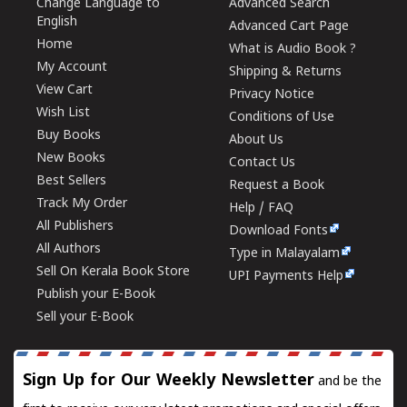
Change Language to
Advanced Search
English
Advanced Cart Page
Home
What is Audio Book ?
My Account
Shipping & Returns
View Cart
Privacy Notice
Wish List
Conditions of Use
Buy Books
About Us
New Books
Contact Us
Best Sellers
Request a Book
Track My Order
Help / FAQ
All Publishers
Download Fonts
All Authors
Type in Malayalam
Sell On Kerala Book Store
UPI Payments Help
Publish your E-Book
Sell your E-Book
Sign Up for Our Weekly Newsletter
and be the