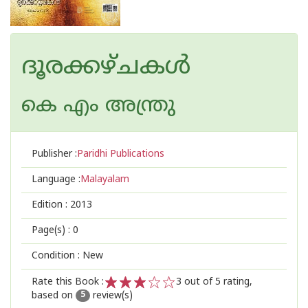
ദൂരക്കഴ്ചകള്‍
കെ എം അന്ത്രു
Publisher :
Paridhi Publications
Language :
Malayalam
Edition :
2013
Page(s) :
0
Condition : New
Rate this Book :
3
out of 5 rating,
based on
review(s)
1
2
3
4
5
5