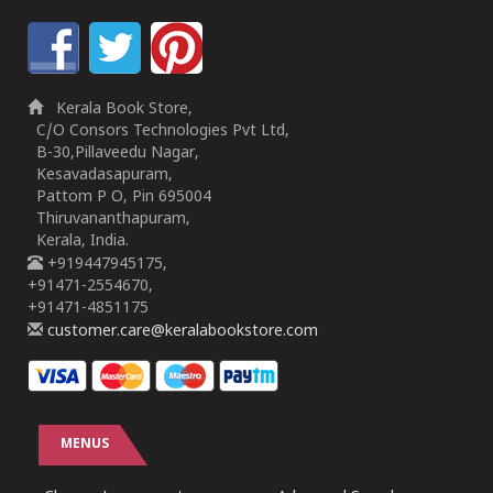
Kerala Book Store,
C/O Consors Technologies Pvt Ltd,
B-30,Pillaveedu Nagar,
Kesavadasapuram,
Pattom P O, Pin 695004
Thiruvananthapuram,
Kerala, India.
+919447945175,
+91471-2554670,
+91471-4851175
customer.care@keralabookstore.com
MENUS