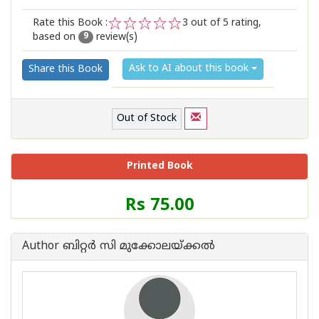
Rate this Book :
3
out of 5 rating,
based on
review(s)
1
2
3
4
5
9
Ask to AI about this book
Share this Book
Out of Stock
Printed Book
Price
Rs 75.00
of
this
Book
Author ബിറ്റര്‍ സി മുക്കോലയ്ക്കല്‍
is