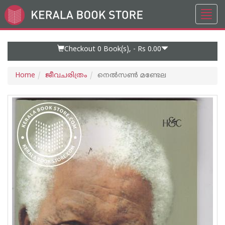
Toggl
Go
navig
to
Home
Page
Checkout 0
Book(s), -
Rs 0.00
Home
ജീവചരിത്രം
നെല്‍സണ്‍ മണ്ടേല