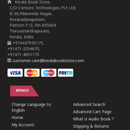
Kerala Book Store,
C/O Consors Technologies Pvt Ltd,
B-30,Pillaveedu Nagar,
Kesavadasapuram,
Pattom P O, Pin 695004
Thiruvananthapuram,
Kerala, India.
+919447945175,
+91471-2554670,
+91471-4851175
customer.care@keralabookstore.com
MENUS
Change Language to
Advanced Search
English
Advanced Cart Page
Home
What is Audio Book ?
My Account
Shipping & Returns