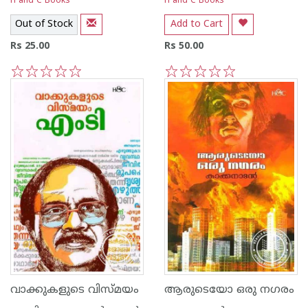
H and C Books
H and C Books
Out of Stock
Add to Cart
Rs 25.00
Rs 50.00
1
2
3
4
5
1
2
3
4
5
വാക്കുകളുടെ വിസ്മയം
ആരുടെയോ ഒരു നഗരം