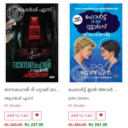
രാസലഹരി ദി ഗ്യാങ് ഓഫ് ചിത്രലേഖ
ഫോൾട്ട് ഇൻ അവർ സ്റ്റാർസ്
ആദര്‍ശ് എസ്
John Green
DC Books
DC Books
Add to Cart
Add to Cart
Rs 260.00
Rs 247.00
Rs 380.00
Rs 361.00