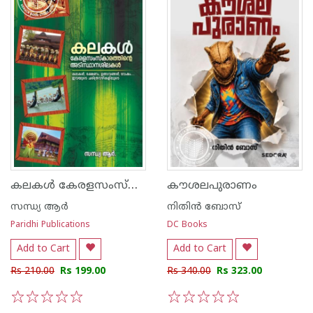
കലകൾ കേരളസംസ്കാരത്തിന്റെ അടിസ്ഥാനശിലകൾ
കൗശലപുരാണം
സന്ധ്യ ആര്‍
നിതിന്‍ ബോസ്
Paridhi Publications
DC Books
Add to Cart
Add to Cart
Rs 210.00
Rs 199.00
Rs 340.00
Rs 323.00
1
2
3
4
5
1
2
3
4
5