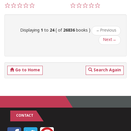
1
2
3
4
5
1
2
3
4
5
Displaying
1
to
24
( of
26836
books )
←
Previous
Next
→
Go to Home
Search Again
CONTACT