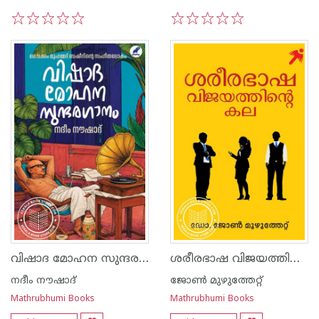
1
2
3
4
5
1
2
3
4
5
വിഷാദ മോഹന സുന്ദരഗാനം
ശരീരഭാഷ വിജയത്തിന്റെ കല
നദീം നൗഷാദ്
ജോണ്‍ മുഴുത്തേറ്റ്
Mathrubhumi Books
Mathrubhumi Books