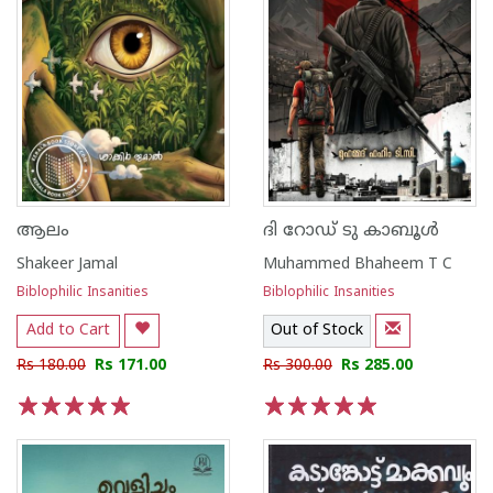
ആലം
ദി റോഡ് ടു കാബൂൾ
Shakeer Jamal
Muhammed Bhaheem T C
Biblophilic Insanities
Biblophilic Insanities
Add to Cart
Out of Stock
Rs 180.00
Rs 171.00
Rs 300.00
Rs 285.00
1
2
3
4
5
1
2
3
4
5