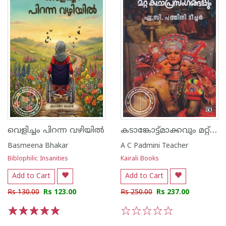
കടാങ്കോട്ട്മാക്കവും മറ്റ് കഥാപ്രസംഗങ്ങളും
വെളിച്ചം പിറന്ന വഴിയിൽ
Basmeena Bhakar
A C Padmini Teacher
Biblophilic Insanities
Kairali Books
Add to Cart
Add to Cart
Rs 130.00
Rs 123.00
Rs 250.00
Rs 237.00
1
2
3
4
5
1
2
3
4
5