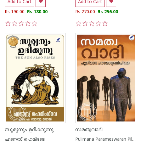
Add to Cart
Add to Cart
Rs 190.00
Rs 180.00
Rs 270.00
Rs 256.00
1
2
3
4
5
1
2
3
4
5
സൂര്യനും ഉദിക്കുന്നു
സമത്വവാദി
ഏണസ്റ്റ് ഹെമിങ്വേ
Pulimana Parameswaran Pillai