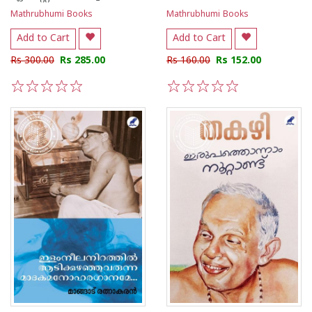
Mathrubhumi Books
Mathrubhumi Books
Add to Cart
Add to Cart
Rs 300.00
Rs 285.00
Rs 160.00
Rs 152.00
1
2
3
4
5
1
2
3
4
5