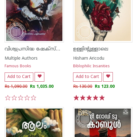
വിശ്വപ്രസിദ്ധ ഷേക്‌സ്‌പിയർ നാടകങ്ങൾ
ഉള്ളിന്റുള്ളാലെ
Multiple Authors
Hisham Aricodu
Famous Books
Biblophilic Insanities
Add to Cart
Add to Cart
Rs 1,090.00
Rs 1,035.00
Rs 130.00
Rs 123.00
1
2
3
4
5
1
2
3
4
5