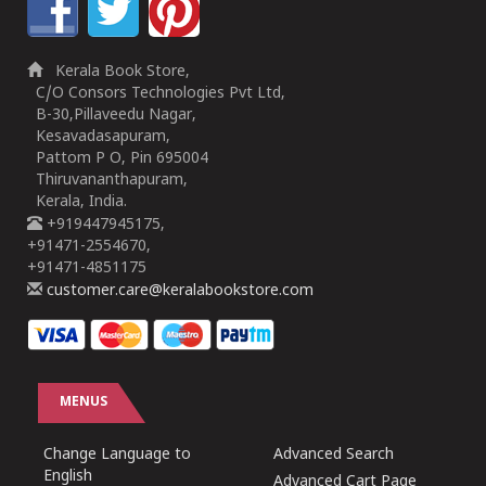
Kerala Book Store,
C/O Consors Technologies Pvt Ltd,
B-30,Pillaveedu Nagar,
Kesavadasapuram,
Pattom P O, Pin 695004
Thiruvananthapuram,
Kerala, India.
+919447945175,
+91471-2554670,
+91471-4851175
customer.care@keralabookstore.com
MENUS
Change Language to
Advanced Search
English
Advanced Cart Page