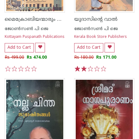
മൈക്രോബിയന്മാരും മെഗാലിയന്മാരും
യുദാസിന്റെ വാൽ
ജോൺസൺ പി ജെ
ജോൺസൺ പി ജെ
Kottayam Puspanath Publications
Kerala Book Store Publishers
Add to Cart
Add to Cart
Rs 499.00
Rs 474.00
Rs 180.00
Rs 171.00
1
2
3
4
5
1
2
3
4
5