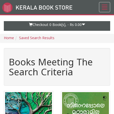
Toggl
Go
navig
to
Home
Page
Checkout 0
Book(s), -
Rs 0.00
Home
Saved Search Results
Books Meeting The
Search Criteria