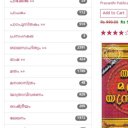
പാക്കേജ് »»
29
Prasanthi Public
പാചകം
112
Add to Cart
Rs 990.00
Rs 
പാഠപുസ്തകം »»
510
പ്രസംഗകല
3
1
2
3
4
5
ബാലസാഹിത്യം »»
2391
ഭാഷ »»
424
മതം »»
1780
മനശാസ്ത്രം
48
യാത്രാവിവരണം
620
രാഷ്ട്രീയം
205
ലേഖനം
1972