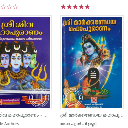
3
4
5
1
2
3
4
5
ശ്രീ ശിവ മഹാപുരാണം - സംസ്കൃത മൂലവും മലയാള പരിഭാഷയും ഭാഗം -1 2
ശ്രീ മാര്‍ക്കണ്ഡേയ മഹാപുരാണം
le Authors
ഡോ എന്‍ പി ഉണ്ണി