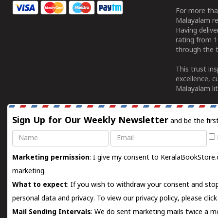
For more tha
Malayalam re
Having deliv
rating from 
through the t
This trust in
excellence, c
Malayalam lit
Sign Up for Our Weekly Newsletter
and be the firs
Name
Email
Marketing permission
: I give my consent to KeralaBookStore.
marketing.
What to expect
: If you wish to withdraw your consent and stop
personal data and privacy. To view our privacy policy, please
clic
Mail Sending Intervals
: We do sent marketing mails twice a mo