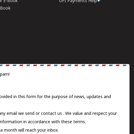
ur E-Book
UPI Payments Help
E-Book
spam!
ovided in this form for the purpose of news, updates and
 any email we send or
contact us
. We value and respect your
information in accordance with these terms.
a month will reach your inbox.