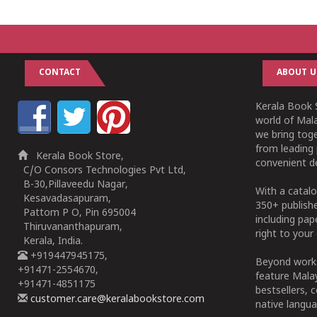
CONTACT
ABOUT U
Kerala Book S
world of Mala
we bring tog
from leading 
Kerala Book Store,
convenient de
C/O Consors Technologies Pvt Ltd,
B-30,Pillaveedu Nagar,
With a catalo
Kesavadasapuram,
350+ publish
Pattom P O, Pin 695004
including pa
Thiruvananthapuram,
right to your 
Kerala, India.
+919447945175,
Beyond works
+91471-2554670,
feature Malay
+91471-4851175
bestsellers, 
customer.care@keralabookstore.com
native langua