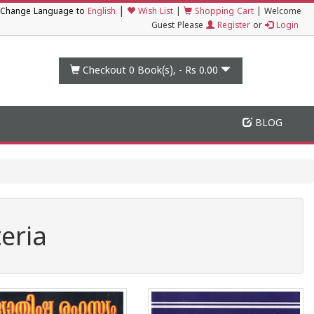
|
Change Language to
English
Wish List
|
Shopping Cart
|
Welcome
Guest Please
Register
or
Login
Checkout 0
Book(s), -
Rs 0.00
BLOG
eria