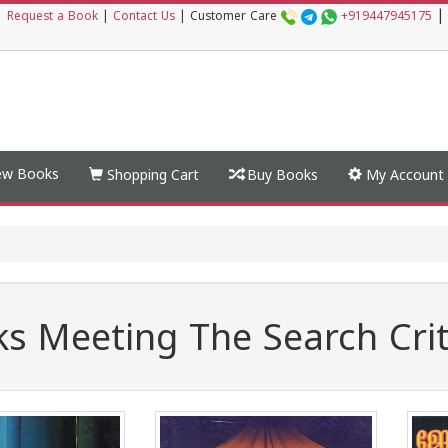
|
|
Request a Book
|
Contact Us
|
Customer Care
+919447945175
w Books
Shopping Cart
Buy Books
My Account
s Meeting The Search Crit