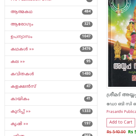
ആത്മകഥ
484
ആരോഗ്യം
321
ഉപന്യാസം
1047
കഥകള്‍ »»
3476
കല »»
95
കവിതകള്‍
1480
കളക്ഷന്‍സ്
47
കായികം
41
ഡോ ബി സി 
കുറിപ്പ്‌ »»
1333
Prasanthi Public
Add to Cart
കൃഷി »»
197
Rs 540.00
Rs 