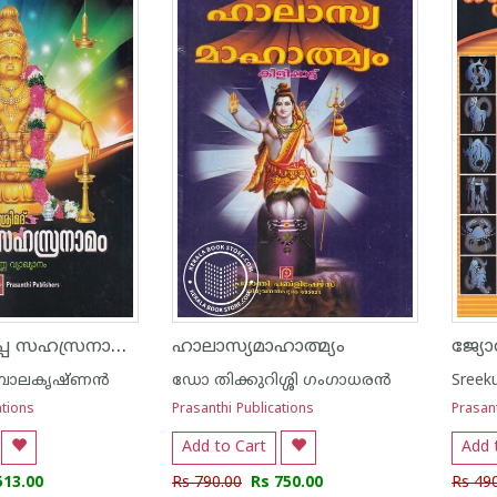
ശ്രീമദ് അയ്യപ്പ സഹസ്രനാമം - സമ്പൂർണ്ണ വ്യാഖ്യാനം
ഹാലാസ്യമാഹാത്മ്യം
ജ്യ
ബാലകൃഷ്ണന്‍
ഡോ തിക്കുറിശ്ശി ഗംഗാധരന്‍
Sreek
ations
Prasanthi Publications
Prasant
Add to Cart
Add 
513.00
Rs 790.00
Rs 750.00
Rs 49