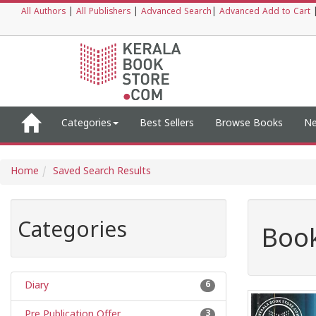
All Authors
|
All Publishers
|
Advanced Search
|
Advanced Add to Cart
Categories
Best Sellers
Browse Books
Ne
Home
Saved Search Results
Categories
Book
Diary
6
Pre Publication Offer
3