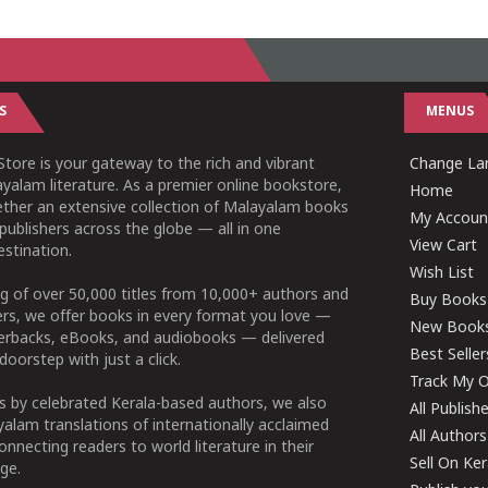
S
MENUS
tore is your gateway to the rich and vibrant
Change Lan
yalam literature. As a premier online bookstore,
Home
ether an extensive collection of Malayalam books
My Accoun
publishers across the globe — all in one
View Cart
stination.
Wish List
g of over 50,000 titles from 10,000+ authors and
Buy Books
ers, we offer books in every format you love —
New Book
perbacks, eBooks, and audiobooks — delivered
Best Seller
doorstep with just a click.
Track My O
 by celebrated Kerala-based authors, we also
All Publish
alam translations of internationally acclaimed
All Authors
connecting readers to world literature in their
Sell On Ke
ge.