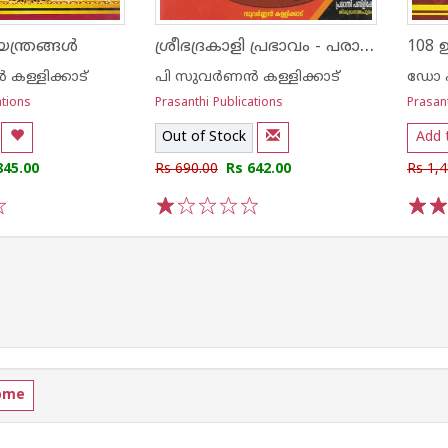
ശ്രീഭദ്രകാളി പ്രഭാവം - പരാശക്തിയുടെ അത്ഭൂതലീലകള്‍
യന്ത്രങ്ങള്‍
108 
 കള്ളിക്കാട്
പി സുവര്‍ണന്‍ കള്ളിക്കാട്
ഡോ എന
ations
Prasanthi Publications
Prasant
Out of Stock
Add 
845.00
Rs 690.00
Rs 642.00
Rs 1,4
1
2
3
4
5
1
2
ome