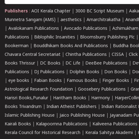
Publishers
:
AOI Kerala Chapter
|
3000 BC Script Museum
|
Aaka
Munnetra Sangam (AMS)
|
aesthetics
|
Amarchitrakatha
|
Anand
|
Avalokanam Publications
|
Avocado Publications
|
Azhimukham
Publications
|
Biblophilic Insanities
|
Bloomsburry Publishing Plc
Bookerman
|
Bouddhikam Books And Publications
|
Buddha Boo
Chavara Central Secretariat
|
Chintha Publications
|
CISSA
|
Clic
Books Thrissur
|
DC Books
|
DC Life
|
DeeBee Publications
|
De
Publications
|
DJ Publications
|
Dolphin Books
|
Don Books
|
Don
|
eye books
|
Fabian Books
|
Famous Books
|
Finger Books
|
Fi
Astrological Research Foundation
|
Goosebery Publications
|
Gra
Harisri Books,Punalur
|
Haritham Books
|
Harmony
|
HarperCollin
Books Trivandrum
|
Indian Atheist Publishers
|
Indian Rationalist 
Islamic Publishing House
|
Jaico Publishing House
|
Jayanadam Pub
Kairali Books
|
Kalapoornna Publications
|
Kaliveena Publications
Kerala Council for Historical Research
|
Kerala Sahitya Akademi
|