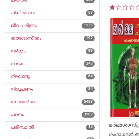
ചരിത്രം
968
ചികിത്സ »»
68
1
2
3
4
5
ജീവചരിത്രം
1135
തത്വശാസ്ത്രം
192
നര്‍മ്മം
99
നാടകം
248
നിഘണ്ടു
64
നിരൂപണം
84
നോവല്‍ »»
5489
പഠനം
3169
പരിസ്ഥിതി
14
ഗംഗാധരൻ