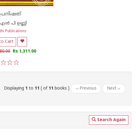
ഉപനിഷത്
്‍ പി ഉണ്ണി
hi Publications
to Cart
80.00
Rs 1,311.00
3
4
5
Displaying
1
to
11
( of
11
books )
←
Previous
Next
→
Search Again