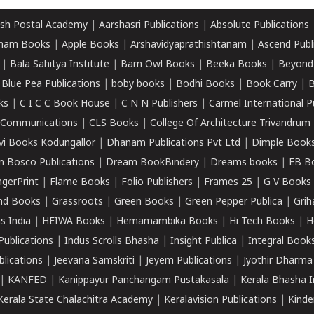
sh Postal Academy
|
Aarshasri Publications
|
Absolute Publications
ham Books
|
Apple Books
|
Arshavidyaprathishtanam
|
Ascend Publ
|
Bala Sahitya Institute
|
Barn Owl Books
|
Beeka Books
|
Beyond
|
Blue Pea Publications
|
boby books
|
Bodhi Books
|
Book Carry
|
B
ks
|
C I C C Book House
|
C N N Publishers
|
Carmel International P
k Communications
|
CLS Books
|
College Of Architecture Trivandrum
vi Books Kodungallor
|
Dhanam Publications Pvt Ltd
|
Dimple Book
 Bosco Publications
|
Dream BookBindery
|
Dreams books
|
EB B
ngerPrint
|
Flame Books
|
Folio Publishers
|
Frames 25
|
G V Books
nd Books
|
Grassroots
|
Green Books
|
Green Pepper Publica
|
Grih
s India
|
HEIWA Books
|
Hemamambika Books
|
Hi Tech Books
|
H
Publications
|
Indus Scrolls Bhasha
|
Insight Publica
|
Integral Book
lications
|
Jeevana Samskriti
|
Jeyem Publications
|
Jyothir Dharma
|
KANFED
|
Kanippayur Panchangam Pustakasala
|
Kerala Bhasha I
Kerala State Chalachitra Academy
|
Keralavision Publications
|
Kinde