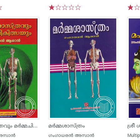
1
2
3
4
5
1
2
മർമ്മശാസ്ത്രവും മർമ്മചികിത്സയും
മർമ്മശാസ്ത്രം
 അസാൻ
ഗംഗാധരൻ അസാൻ
Multip