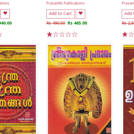
ations
Prasanthi Publications
Prasant
Add to Cart
Add 
940.00
Rs 490.00
Rs 465.00
Rs 2,8
1
2
3
4
5
1
2