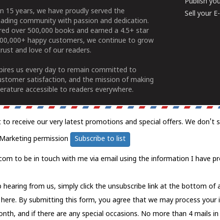
Publish yo
n 15 years, we have proudly served the
Sell your 
ading community with passion and dedication.
ered over 500,000 books and earned a 4.5+ star
100,000+ happy customers, we continue to grow
rust and love of our readers.
spires us every day to remain committed to
ustomer satisfaction, and the mission of making
erature accessible to readers everywhere.
t to receive our very latest promotions and special offers. We don't 
Marketing permission
Subscribe to list
com to be in touch with me via email using the information I have pr
 hearing from us, simply click the unsubscribe link at the bottom of
k here.
By submitting this form, you agree that we may process your 
nth, and if there are any special occasions. No more than 4 mails in 