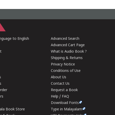
guage to English
Advanced Search
Advanced Cart Page
t
What is Audio Book ?
Shipping & Returns
Privacy Notice
Conditions of Use
s
About Us
s
Contact Us
rder
Request a Book
ers
Help / FAQ
Download Fonts
rala Book Store
Type in Malayalam