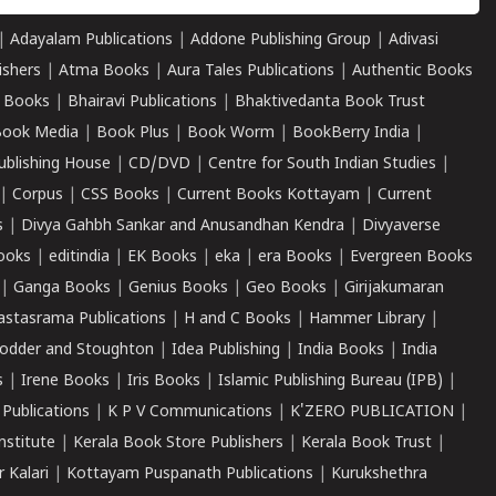
|
Adayalam Publications
|
Addone Publishing Group
|
Adivasi
ishers
|
Atma Books
|
Aura Tales Publications
|
Authentic Books
 Books
|
Bhairavi Publications
|
Bhaktivedanta Book Trust
ook Media
|
Book Plus
|
Book Worm
|
BookBerry India
|
ublishing House
|
CD/DVD
|
Centre for South Indian Studies
|
|
Corpus
|
CSS Books
|
Current Books Kottayam
|
Current
s
|
Divya Gahbh Sankar and Anusandhan Kendra
|
Divyaverse
ooks
|
editindia
|
EK Books
|
eka
|
era Books
|
Evergreen Books
|
Ganga Books
|
Genius Books
|
Geo Books
|
Girijakumaran
astasrama Publications
|
H and C Books
|
Hammer Library
|
odder and Stoughton
|
Idea Publishing
|
India Books
|
India
s
|
Irene Books
|
Iris Books
|
Islamic Publishing Bureau (IPB)
|
 Publications
|
K P V Communications
|
K'ZERO PUBLICATION
|
nstitute
|
Kerala Book Store Publishers
|
Kerala Book Trust
|
r Kalari
|
Kottayam Puspanath Publications
|
Kurukshethra