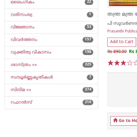
ലൈംഗികം
22
തന്ത്ര മന്ത്ര 
വരിസംഖ്യ
1
പി സുവര്‍ണന്‍
വിജ്ഞാനം
53
Prasanthi Public
വിവര്‍ത്തനം
157
Add to Cart
Rs 890.00
Rs 
വ്യക്തിത്വ വികാസം
198
ശാസ്ത്രം »»
325
1
2
3
4
5
സമ്പൂര്‍ണ്ണകൃതികള്‍
7
സിനിമ »»
374
റഫറന്‍സ്
210
Go to H