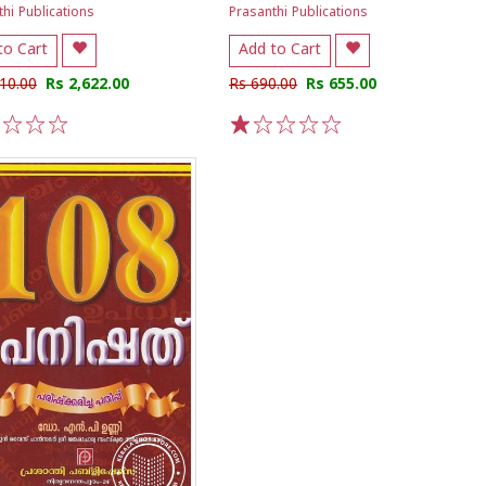
hi Publications
Prasanthi Publications
to Cart
Add to Cart
10.00
Rs 2,622.00
Rs 690.00
Rs 655.00
3
4
5
1
2
3
4
5