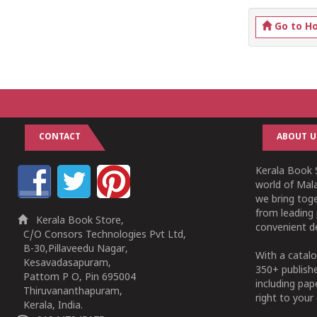
Go to H
CONTACT
ABOUT U
Kerala Book S
world of Mala
we bring tog
from leading 
Kerala Book Store,
convenient de
C/O Consors Technologies Pvt Ltd,
B-30,Pillaveedu Nagar,
With a catalo
Kesavadasapuram,
350+ publish
Pattom P O, Pin 695004
including pa
Thiruvananthapuram,
right to your 
Kerala, India.