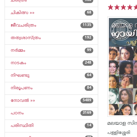
ചരിത്രം
968
ചികിത്സ »»
68
1
2
3
4
5
ജീവചരിത്രം
1135
തത്വശാസ്ത്രം
192
നര്‍മ്മം
99
നാടകം
248
നിഘണ്ടു
64
നിരൂപണം
84
നോവല്‍ »»
5489
പഠനം
3169
പരിസ്ഥിതി
14
പള്ളിശ്ശേരി