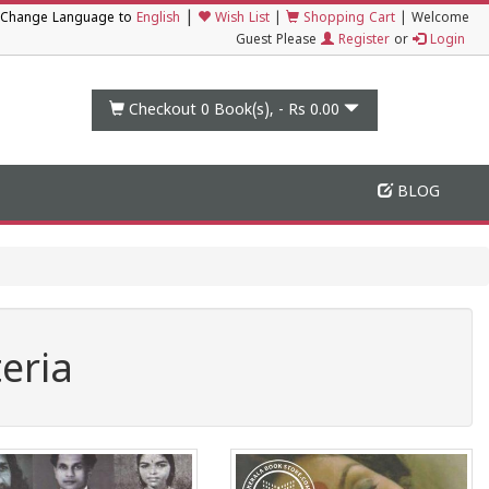
|
Change Language to
English
Wish List
|
Shopping Cart
|
Welcome
Guest Please
Register
or
Login
Checkout 0
Book(s), -
Rs 0.00
BLOG
eria