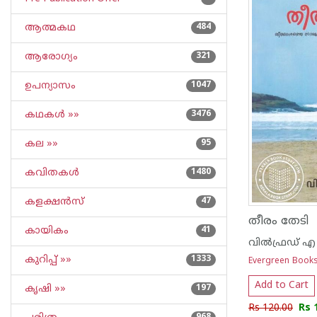
ആത്മകഥ
484
ആരോഗ്യം
321
ഉപന്യാസം
1047
കഥകള്‍ »»
3476
കല »»
95
കവിതകള്‍
1480
കളക്ഷന്‍സ്
47
തീരം തേടി
കായികം
41
വില്‍ഫ്രഡ് എ 
കുറിപ്പ്‌ »»
1333
Evergreen Book
Add to Cart
കൃഷി »»
197
Rs 120.00
Rs 