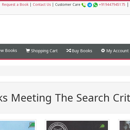
|
|
Request a Book
|
Contact Us
|
Customer Care
+919447945175
w Books
Shopping Cart
Buy Books
My Account
s Meeting The Search Crit