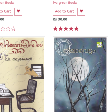
een Books
Evergreen Books
to Cart
Add to Cart
.00
Rs 30.00
3
4
5
1
2
3
4
5