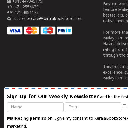
+919447945175,
Beyond works
+91471-2554670,
feature Malay
+91471-4851175
bestsellers, 
customer.care@keralabookstore.com
native langua
For more tha
Malayalam re
Having deliv
rating from 
through the t
This trust in
excellence, c
Malayalam lit
Sign Up for Our Weekly Newsletter
and be the firs
Name
Email
Marketing permission
: I give my consent to KeralaBookStore.
marketing.