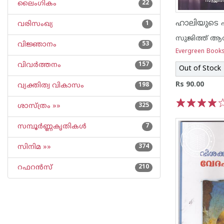
ലൈംഗികം
22
ഹാലിയുടെ 
വരിസംഖ്യ
1
സുജിത്ത് ആര
വിജ്ഞാനം
53
Evergreen Book
വിവര്‍ത്തനം
157
Out of Stock
Rs 90.00
വ്യക്തിത്വ വികാസം
198
ശാസ്ത്രം »»
325
1
2
3
4
5
സമ്പൂര്‍ണ്ണകൃതികള്‍
7
സിനിമ »»
374
റഫറന്‍സ്
210