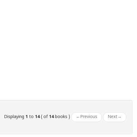
Displaying
1
to
14
( of
14
books )
←
Previous
Next
→