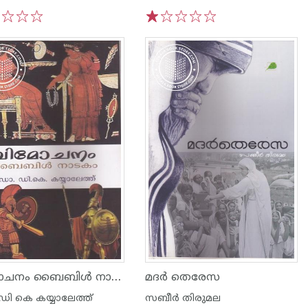
3
4
5
1
2
3
4
5
വിമോചനം ബൈബിള്‍ നാടകം
മദര്‍ തെരേസ
ി കെ കയ്യാലേത്ത്
സബീര്‍ തിരുമല