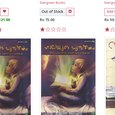
s
Evergreen Books
Evergr
Out of Stock
Add 
121.00
Rs 75.00
Rs 50
1
2
3
4
5
1
2