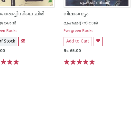
്കാരാപ്പിസിലെ ചിരി
നിലാവെട്ടം
ുരേശന്‍
മുഹമ്മദ്ദ് സിറാജ്
een Books
Evergreen Books
of Stock
Add to Cart
.00
Rs 65.00
3
4
5
1
2
3
4
5