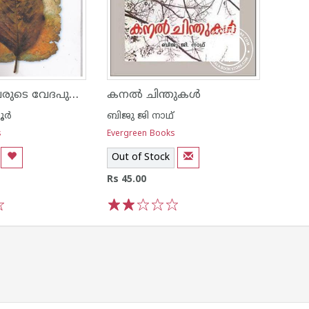
വിശക്കുന്നവരുടെ വേദപുസ്തകം
കനല്‍ ചിന്തുക‌ള്‍
ൂര്‍
ബിജു ജി നാഥ്
s
Evergreen Books
Out of Stock
Rs 45.00
1
2
3
4
5