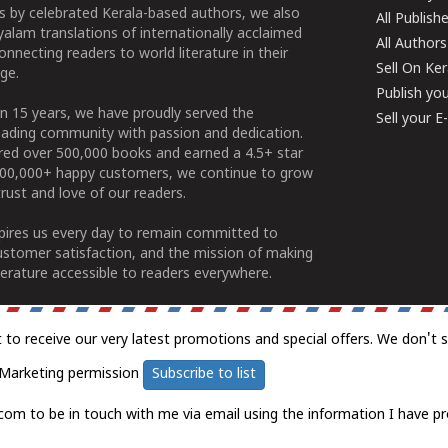
 by celebrated Kerala-based authors, we also
All Publish
alam translations of internationally acclaimed
All Authors
connecting readers to world literature in their
Sell On Ke
ge.
Publish yo
n 15 years, we have proudly served the
Sell your 
ading community with passion and dedication.
ered over 500,000 books and earned a 4.5+ star
100,000+ happy customers, we continue to grow
rust and love of our readers.
spires us every day to remain committed to
ustomer satisfaction, and the mission of making
erature accessible to readers everywhere.
t to receive our very latest promotions and special offers. We don't 
Marketing permission
Subscribe to list
com to be in touch with me via email using the information I have pr