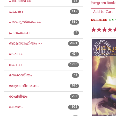
പാക്കേജ് »»
29
Evergreen Book
പാചകം
112
Add to Cart
Rs 130.00
Rs 
പാഠപുസ്തകം »»
510
പ്രസംഗകല
3
1
2
3
4
5
ബാലസാഹിത്യം »»
2391
ഭാഷ »»
424
മതം »»
1780
മനശാസ്ത്രം
48
യാത്രാവിവരണം
620
രാഷ്ട്രീയം
205
ലേഖനം
1972