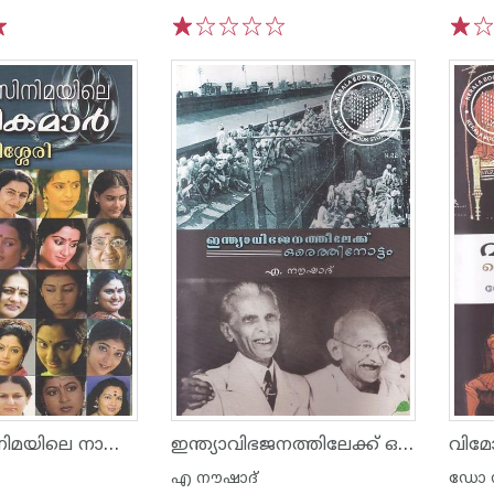
1
2
3
4
5
1
2
മലയാള സിനിമയിലെ നായികമാര്‍
ഇന്ത്യാവിഭജനത്തിലേക്ക് ഒരെത്തിനോട്ടം
എ നൗഷാദ്
ഡോ ഡ