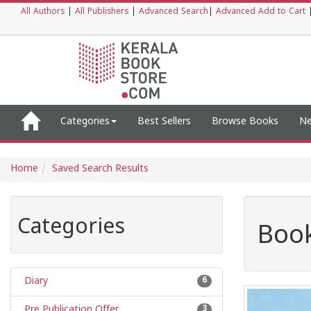
All Authors
|
All Publishers
|
Advanced Search
|
Advanced Add to Cart
Categories
Best Sellers
Browse Books
Ne
Home
Saved Search Results
Categories
Book
Diary
6
Pre Publication Offer
3