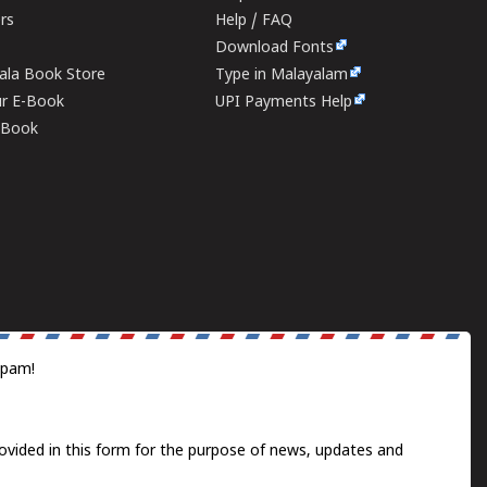
ers
Help / FAQ
Download Fonts
rala Book Store
Type in Malayalam
ur E-Book
UPI Payments Help
E-Book
spam!
ovided in this form for the purpose of news, updates and