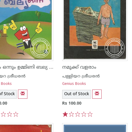
ഒന്നും ഒന്നും ഉമ്മിണി ബല്യ ഒന്ന്
നമുക്ക് വളരാം
യറ ശ്രീധര‌ന്‍
പള്ളിയറ ശ്രീധര‌ന്‍
 Books
Genius Books
of Stock
Out of Stock
0.00
Rs 100.00
3
4
5
1
2
3
4
5