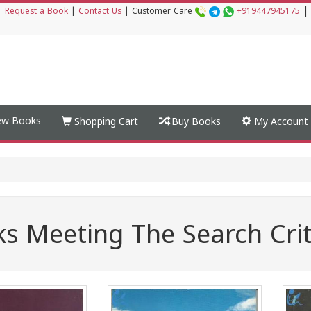
|
|
Request a Book
|
Contact Us
|
Customer Care
+919447945175
w Books
Shopping Cart
Buy Books
My Account
s Meeting The Search Crit