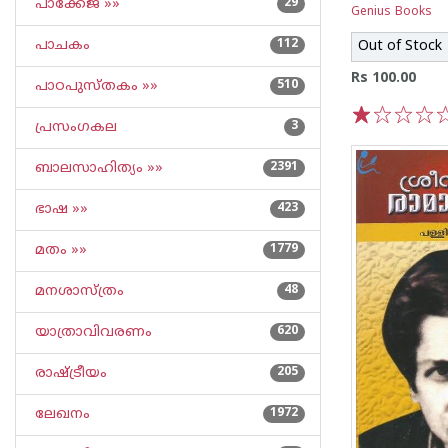
പാക്കേജ് »»
29
Genius Books
പാചകം
112
Out of Stock
Rs 100.00
പാഠപുസ്തകം »»
510
പ്രസംഗകല
3
1
2
3
4
5
ബാലസാഹിത്യം »»
2391
ഭാഷ »»
423
മതം »»
1779
മനശാസ്ത്രം
48
യാത്രാവിവരണം
620
രാഷ്ട്രീയം
205
ലേഖനം
1972