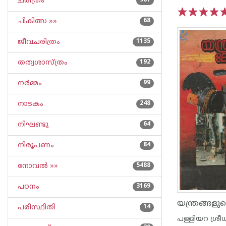
ചരിത്രം
967
ചികിത്സ »»
68
1
2
3
4
5
ജീവചരിത്രം
1135
തത്വശാസ്ത്രം
192
നര്‍മ്മം
99
നാടകം
248
നിഘണ്ടു
64
നിരൂപണം
84
നോവല്‍ »»
5488
പഠനം
3169
യന്ത്രങ്ങള
പരിസ്ഥിതി
14
പള്ളിയറ ശ്രീധ