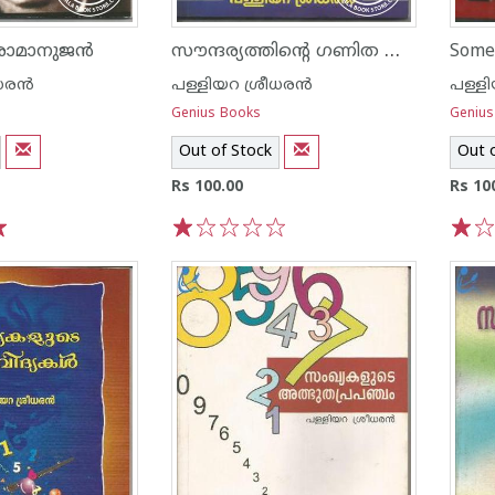
സൗന്ദര്യത്തിന്റെ ഗണിത ശാസ്ത്രം
രാമാനുജന്‍
ര‌ന്‍
പള്ളിയറ ശ്രീധര‌ന്‍
പള്ളി
Genius Books
Genius
Out of Stock
Out 
Rs 100.00
Rs 10
1
2
3
4
5
1
2