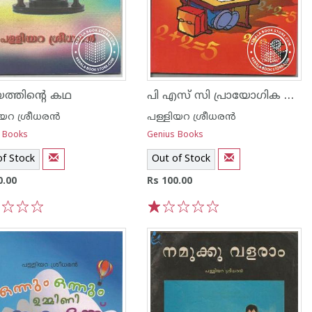
പി എസ് സി പ്രായോഗിക ഗണിതം
ത്തിന്റെ കഥ
യറ ശ്രീധര‌ന്‍
പള്ളിയറ ശ്രീധര‌ന്‍
 Books
Genius Books
of Stock
Out of Stock
0.00
Rs 100.00
3
4
5
1
2
3
4
5