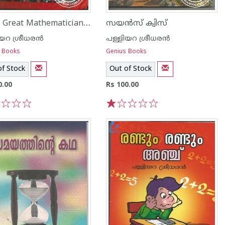
Some Great Mathematicians of the World
സയന്‍സ് ക്വിസ്
യറ ശ്രീധര‌ന്‍
പള്ളിയറ ശ്രീധര‌ന്‍
 Books
Genius Books
of Stock
Out of Stock
0.00
Rs 100.00
3
4
5
1
2
3
4
5