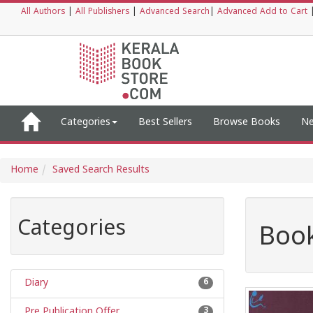
All Authors
|
All Publishers
|
Advanced Search
|
Advanced Add to Cart
Categories
Best Sellers
Browse Books
Ne
Home
Saved Search Results
Categories
Book
Diary
6
Pre Publication Offer
3