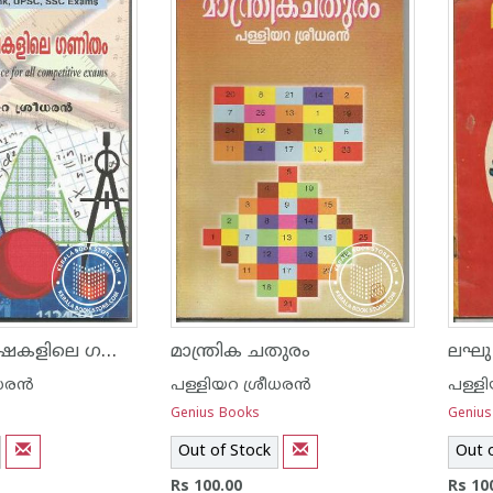
മത്സര പരീക്ഷകളിലെ ഗണിതം
മാന്ത്രിക ചതുരം
ലഘു യ
ര‌ന്‍
പള്ളിയറ ശ്രീധര‌ന്‍
പള്ളി
Genius Books
Genius
Out of Stock
Out 
Rs 100.00
Rs 10