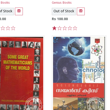
 Books
Genius Books
of Stock
Out of Stock
0.00
Rs 100.00
3
4
5
1
2
3
4
5