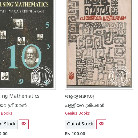
ing Mathematics
ആര്യബന്ധു
യറ ശ്രീധര‌ന്‍
പള്ളിയറ ശ്രീധര‌ന്‍
 Books
Genius Books
of Stock
Out of Stock
0.00
Rs 100.00