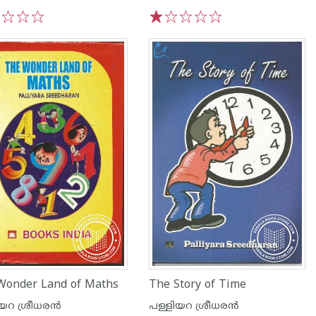
3
4
5
1
2
3
4
5
Wonder Land of Maths
The Story of Time
യറ ശ്രീധര‌ന്‍
പള്ളിയറ ശ്രീധര‌ന്‍