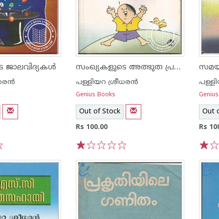
സംഖ്യകളുടെ അത്ഭുത പ്രപഞ്ചം
 ജാലവിദ്യകള്‍
സമയ
ര‌ന്‍
പള്ളിയറ ശ്രീധര‌ന്‍
പള്ളി
Genius Books
Genius
Out of Stock
Out 
Rs 100.00
Rs 10
1
2
3
4
5
1
2