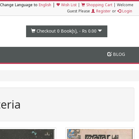
|
Change Language to
English
Wish List
|
Shopping Cart
|
Welcome
Guest Please
Register
or
Login
Checkout 0
Book(s), -
Rs 0.00
BLOG
eria