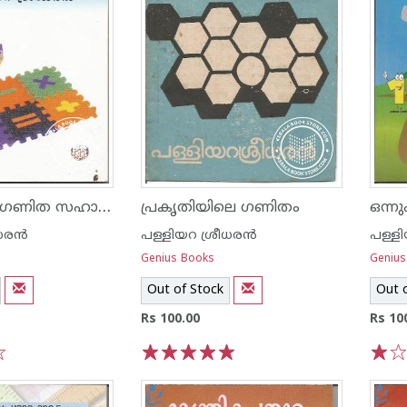
പി എസ് സി ഗണിത സഹായി
പ്രകൃതിയിലെ ഗണിതം
ര‌ന്‍
പള്ളിയറ ശ്രീധര‌ന്‍
പള്ളി
Genius Books
Genius
Out of Stock
Out 
Rs 100.00
Rs 10
1
2
3
4
5
1
2