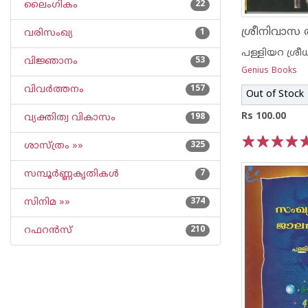
ലൈംഗികം
22
ശ്രീനിവാസ 
വരിസംഖ്യ
1
പള്ളിയറ ശ്രീധ
വിജ്ഞാനം
53
Genius Books
വിവര്‍ത്തനം
157
Out of Stock
Rs 100.00
വ്യക്തിത്വ വികാസം
198
ശാസ്ത്രം »»
325
1
2
3
4
5
സമ്പൂര്‍ണ്ണകൃതികള്‍
7
സിനിമ »»
374
റഫറന്‍സ്
210