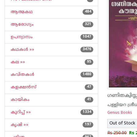
ആത്മകഥ
484
ആരോഗ്യം
321
ഉപന്യാസം
1047
കഥകള്‍ »»
3476
കല »»
95
കവിതകള്‍
1480
കളക്ഷന്‍സ്
47
കായികം
41
പള്ളിയറ ശ്രീധ
കുറിപ്പ്‌ »»
1334
Genius Books
Out of Stock
കൃഷി »»
197
Rs 250.00
Rs 