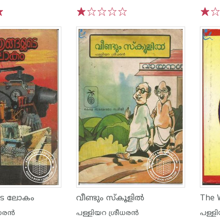
1
2
3
4
5
1
2
ുടെ ലോകം
വീണ്ടും സ്കൂളില്‍
The 
ര‌ന്‍
പള്ളിയറ ശ്രീധര‌ന്‍
പള്ളി