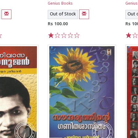
Genius Books
Genius
Out of Stock
Out 
Rs 100.00
Rs 10
1
2
3
4
5
1
2