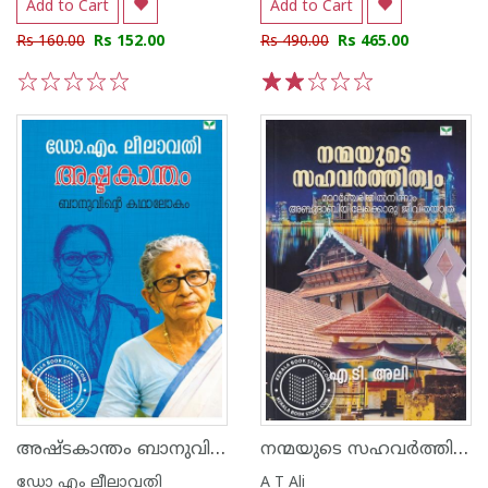
Add to Cart
Add to Cart
Rs 160.00
Rs 152.00
Rs 490.00
Rs 465.00
1
2
3
4
5
1
2
3
4
5
അഷ്ടകാന്തം ബാനുവിൻ്റെ കഥാലോകം
നന്മയുടെ സഹവർത്തിത്വം
ഡോ എം ലീലാവതി
A T Ali