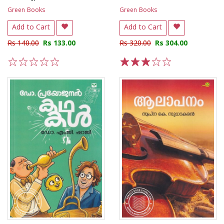
Green Books
Green Books
Add to Cart
Add to Cart
Rs 140.00
Rs 133.00
Rs 320.00
Rs 304.00
1
2
3
4
5
1
2
3
4
5