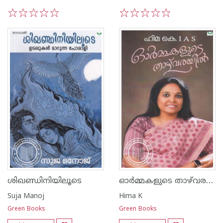
1
2
3
4
5
1
2
3
4
5
ഓർമ്മകളുടെ താഴ്‌വരയിൽ
ശിഖണ്ഡിനിയിലൂടെ
Suja Manoj
Hima K
Green Books
Green Books