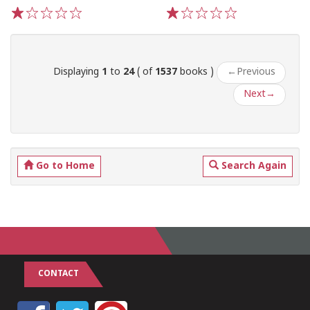
1
2
3
4
5
1
2
3
4
5
Displaying
1
to
24
( of
1537
books )
←
Previous
Next
→
Go to Home
Search Again
CONTACT