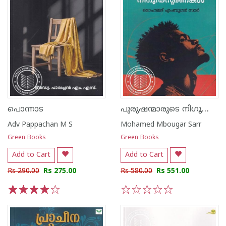
പുരുഷന്മാരുടെ നിഗൂഢസ്മരണകൾ
പൊന്നാട
Adv Pappachan M S
Mohamed Mbougar Sarr
Green Books
Green Books
Add to Cart
Add to Cart
Rs 290.00
Rs 275.00
Rs 580.00
Rs 551.00
1
2
3
4
5
1
2
3
4
5