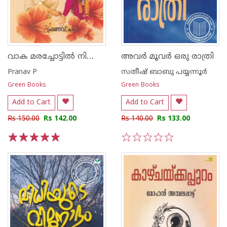
വാക മരച്ചോട്ടിൽ നിന്നെയും കാത്ത്
അവർ മൂവർ ഒരു രാത്രി
Pranav P
സതീഷ് ബാബു പയ്യന്നൂര്‍
Green Books
Green Books
Add to Cart
Add to Cart
Rs 150.00
Rs 142.00
Rs 140.00
Rs 133.00
1
2
3
4
5
1
2
3
4
5