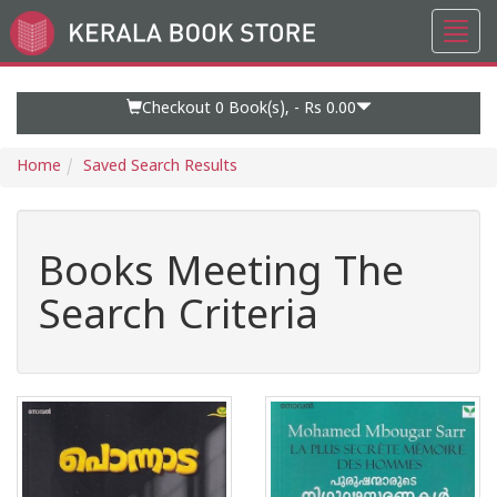
Toggl
Go
navig
to
Home
Page
Checkout 0
Book(s), -
Rs 0.00
Home
Saved Search Results
Books Meeting The
Search Criteria