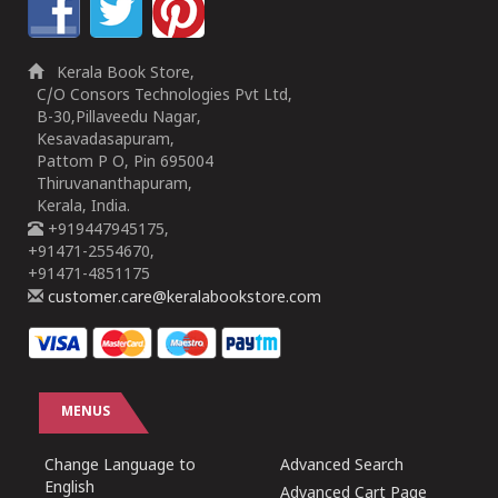
Kerala Book Store,
C/O Consors Technologies Pvt Ltd,
B-30,Pillaveedu Nagar,
Kesavadasapuram,
Pattom P O, Pin 695004
Thiruvananthapuram,
Kerala, India.
+919447945175,
+91471-2554670,
+91471-4851175
customer.care@keralabookstore.com
MENUS
Change Language to
Advanced Search
English
Advanced Cart Page