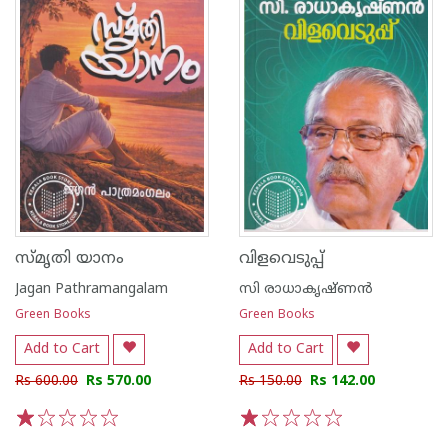
സ്മൃതി യാനം
വിളവെടുപ്പ്
Jagan Pathramangalam
സി രാധാകൃഷ്ണന്‍
Green Books
Green Books
Add to Cart
Add to Cart
Rs 600.00
Rs 570.00
Rs 150.00
Rs 142.00
1
2
3
4
5
1
2
3
4
5