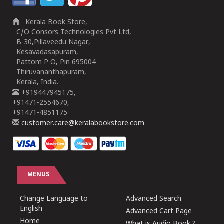
Kerala Book Store,
C/O Consors Technologies Pvt Ltd,
B-30,Pillaveedu Nagar,
Kesavadasapuram,
Pattom P O, Pin 695004
Thiruvananthapuram,
Kerala, India.
+919447945175,
+91471-2554670,
+91471-4851175
customer.care@keralabookstore.com
MENUS
Change Language to
Advanced Search
English
Advanced Cart Page
Home