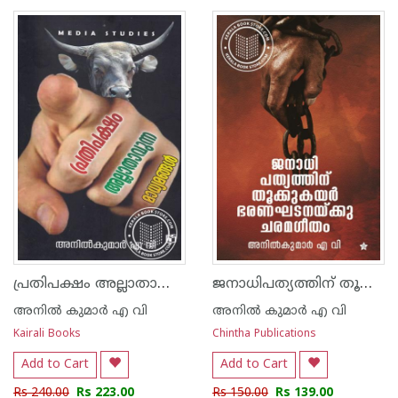
1
2
3
4
5
1
2
3
4
5
പ്രതിപക്ഷം അല്ലാതാവുന്ന മാധ്യമങ്ങള്‍
ജനാധിപത്യത്തിന് തൂക്കുകയര്‍ ഭരണഘടനയ്ക്കു ചരമഗീതം
അനില്‍ കുമാര്‍ എ വി
അനില്‍ കുമാര്‍ എ വി
Kairali Books
Chintha Publications
Add to Cart
Add to Cart
Rs 240.00
Rs 223.00
Rs 150.00
Rs 139.00