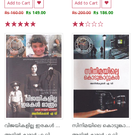
Add to Cart
Add to Cart
Rs 160.00
Rs 149.00
Rs 200.00
Rs 186.00
1
2
3
4
5
1
2
3
4
5
വിജയികളില്ല ഇരകള്‍ മാത്രം
സിനിമയിലെ കൊടുങ്കാറ്റുകള്‍