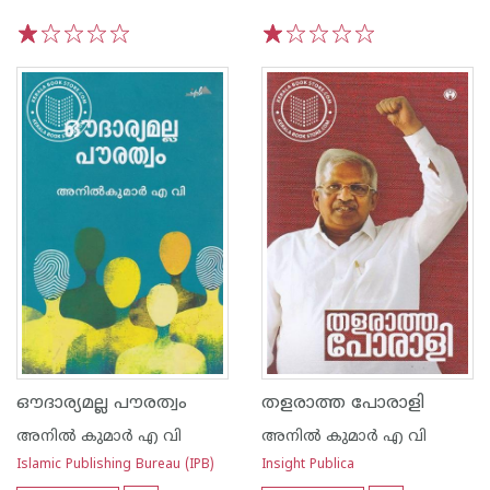
1
2
3
4
5
1
2
3
4
5
ഔദാര്യമല്ല പൗരത്വം
തളരാത്ത പോരാളി
അനില്‍ കുമാര്‍ എ വി
അനില്‍ കുമാര്‍ എ വി
Islamic Publishing Bureau (IPB)
Insight Publica