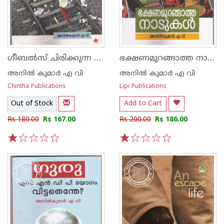
ഗീബല്‍സ് ചിരിക്കുന്ന ഗുജറാത്ത്
ഭക്ഷണമുറങ്ങാത്ത നാടുകള്‍
അനില്‍ കുമാര്‍ എ വി
അനില്‍ കുമാര്‍ എ വി
Chintha Publications
Lipi Publications
Out of Stock
Add to Cart
Rs 180.00
Rs 167.00
Rs 200.00
Rs 186.00
1
2
3
4
5
1
2
3
4
5