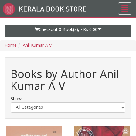
Toggl
Go
navig
to
Home
Page
Checkout 0
Book(s), -
Rs 0.00
Home
Anil Kumar A V
Books by Author Anil
Kumar A V
Show: