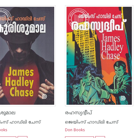
ശുമാല
രഹസ്യദ്വീപ്
ംസ് ഹാഡ്‌ലി ചേസ്
ജെയിംസ് ഹാഡ്‌ലി ചേസ്
ooks
Don Books