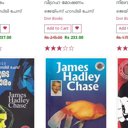
രം
വിഗ്രഹ മോഷണം
്‌ലി ചേസ്
ജെയിംസ് ഹാഡ്‌ലി ചേസ്
ജെയി
Don Books
Don B
Add to Cart
Add 
237.00
Rs 245.00
Rs 233.00
Rs 17
1
2
3
4
5
1
2