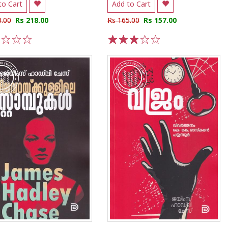
to Cart
Add to Cart
0.00
Rs 218.00
Rs 165.00
Rs 157.00
3
4
5
1
2
3
4
5