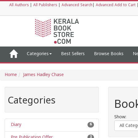
All Authors
|
All Publishers
|
Advanced Search
|
Advanced Add to Cart
Categories
Best Sellers
Browse Books
Ne
Home
James Hadley Chase
Categories
Book
Show:
Diary
6
Pre Publication Offer
3