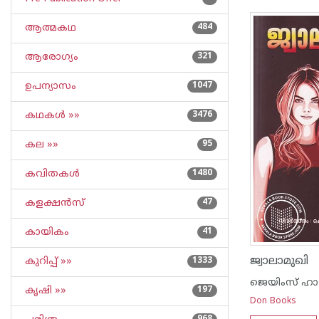
ആത്മകഥ
484
ആരോഗ്യം
321
ഉപന്യാസം
1047
കഥകള്‍ »»
3476
കല »»
95
കവിതകള്‍
1480
കളക്ഷന്‍സ്
47
കായികം
41
ജ്വാലാമുഖി
കുറിപ്പ്‌ »»
1333
ജെയിംസ് ഹാഡ
കൃഷി »»
197
Don Books