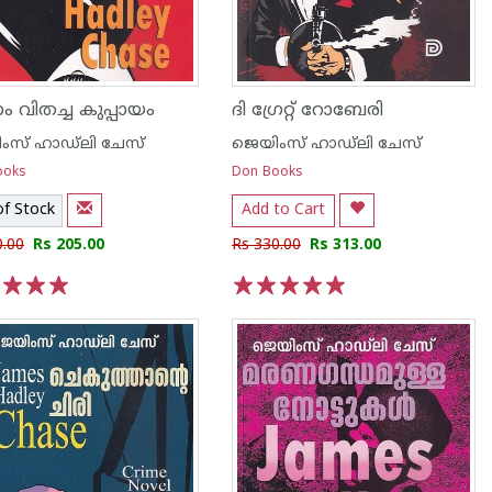
 വിതച്ച കുപ്പായം
ദി ഗ്രേറ്റ് റോബേരി
ംസ് ഹാഡ്‌ലി ചേസ്
ജെയിംസ് ഹാഡ്‌ലി ചേസ്
ooks
Don Books
of Stock
Add to Cart
0.00
Rs 205.00
Rs 330.00
Rs 313.00
3
4
5
1
2
3
4
5