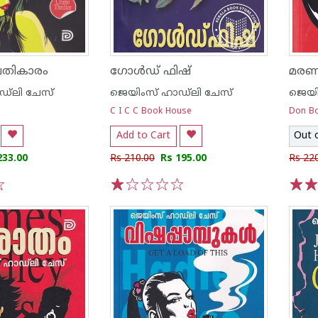
രതികാരം
ഗോള്‍ഡ് ഫിഷ്
മരണം
്‌ലി ചേസ്
ജെയിംസ് ഹാഡ്‌ലി ചേസ്
ജെയി
C I C C Book House
Don B
Add to Cart
Out 
233.00
Rs 210.00
Rs 195.00
Rs 22
1
2
3
4
5
1
2