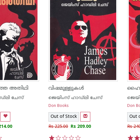
തെ അതിഥി
വിഷമുള്ളുകള്‍
ഹൈവ
്‌ലി ചേസ്
ജെയിംസ് ഹാഡ്‌ലി ചേസ്
ജെയി
Don Books
Don B
Out of Stock
Out 
214.00
Rs 225.00
Rs 209.00
Rs 24