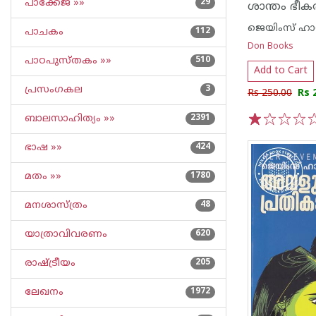
പാക്കേജ് »»
29
ശാന്തം ഭീക
ജെയിംസ് ഹാഡ
പാചകം
112
Don Books
പാഠപുസ്തകം »»
510
Add to Cart
പ്രസംഗകല
3
Rs 250.00
Rs 
ബാലസാഹിത്യം »»
2391
1
2
3
4
5
ഭാഷ »»
424
മതം »»
1780
മനശാസ്ത്രം
48
യാത്രാവിവരണം
620
രാഷ്ട്രീയം
205
ലേഖനം
1972