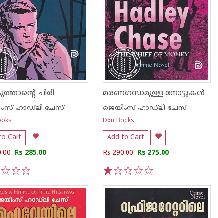
ത്താന്റെ ചിരി
മരണഗന്ധമുള്ള നോട്ടുകള്‍
ംസ് ഹാഡ്‌ലി ചേസ്
ജെയിംസ് ഹാഡ്‌ലി ചേസ്
ooks
Don Books
to Cart
Add to Cart
0.00
Rs 285.00
Rs 290.00
Rs 275.00
3
4
5
1
2
3
4
5