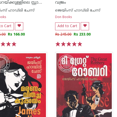
നിലവറയ്ക്കുള്ളിലെ സ്റ്റാമ്പുകള്‍
വജ്രം
ംസ് ഹാഡ്‌ലി ചേസ്
ജെയിംസ് ഹാഡ്‌ലി ചേസ്
ooks
Don Books
to Cart
Add to Cart
5.00
Rs 166.00
Rs 245.00
Rs 233.00
3
4
5
1
2
3
4
5