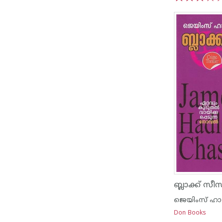
1
2
3
4
5
ബ്ലാക്ക് സീസ
ജെയിംസ് ഹാഡ
Don Books