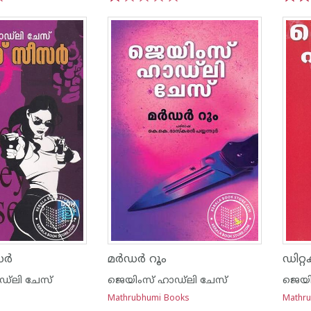
1
2
3
4
5
1
2
ര്‍
മര്‍ഡര്‍ റൂം
ഡിറ്റക
്‌ലി ചേസ്
ജെയിംസ് ഹാഡ്‌ലി ചേസ്
ജെയി
Mathrubhumi Books
Mathr