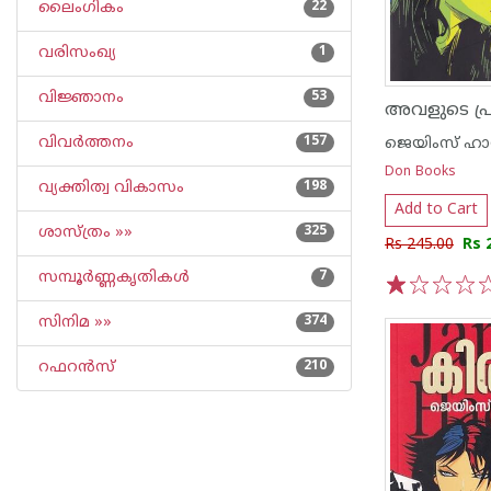
ലൈംഗികം
22
വരിസംഖ്യ
1
വിജ്ഞാനം
53
അവളുടെ പ്
വിവര്‍ത്തനം
157
ജെയിംസ് ഹാഡ
Don Books
വ്യക്തിത്വ വികാസം
198
Add to Cart
ശാസ്ത്രം »»
325
Rs 245.00
Rs 
സമ്പൂര്‍ണ്ണകൃതികള്‍
7
1
2
3
4
5
സിനിമ »»
374
റഫറന്‍സ്
210