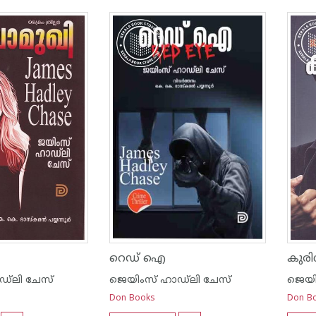
റെഡ് ഐ
കുരി
്‌ലി ചേസ്
ജെയിംസ് ഹാഡ്‌ലി ചേസ്
ജെയി
Don Books
Don B