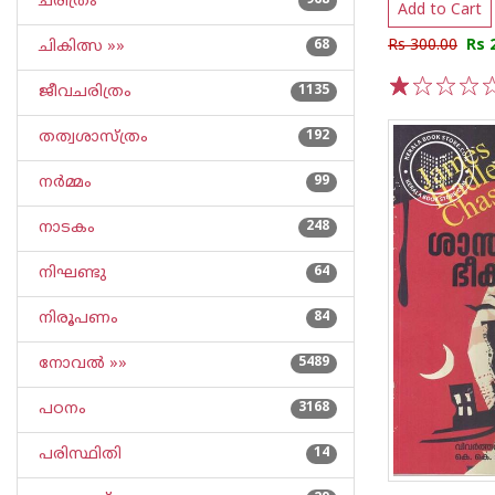
ചരിത്രം
968
Add to Cart
Rs 300.00
Rs 
ചികിത്സ »»
68
ജീവചരിത്രം
1135
1
2
3
4
5
തത്വശാസ്ത്രം
192
നര്‍മ്മം
99
നാടകം
248
നിഘണ്ടു
64
നിരൂപണം
84
നോവല്‍ »»
5489
പഠനം
3168
പരിസ്ഥിതി
14