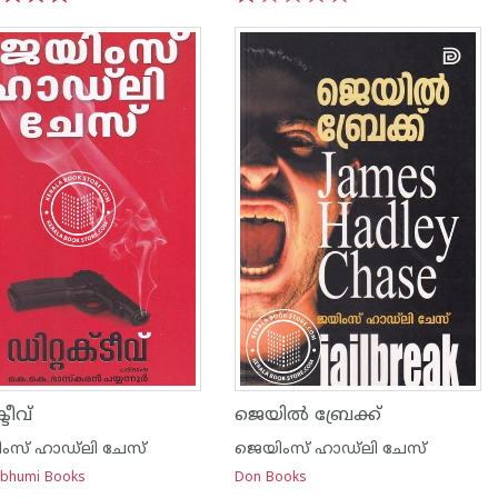
3
4
5
1
2
3
4
5
്ടീവ്
ജെയില്‍ ബ്രേക്ക്
ംസ് ഹാഡ്‌ലി ചേസ്
ജെയിംസ് ഹാഡ്‌ലി ചേസ്
ubhumi Books
Don Books