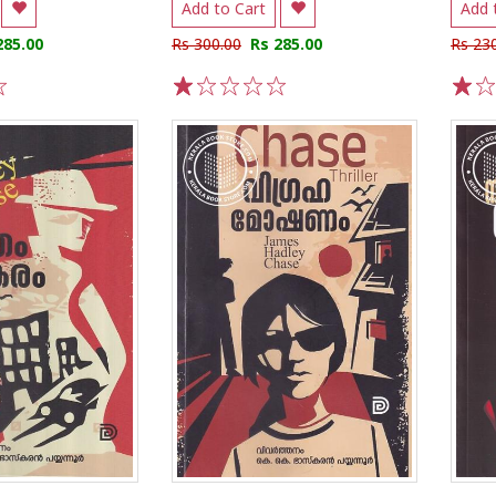
Add to Cart
Add 
285.00
Rs 300.00
Rs 285.00
Rs 23
1
2
3
4
5
1
2