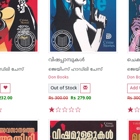
വിഷപ്പാമ്പുകള്‍
ചെകു
്‌ലി ചേസ്
ജെയിംസ് ഹാഡ്‌ലി ചേസ്
ജെയി
Don Books
Don B
Out of Stock
Add 
232.00
Rs 300.00
Rs 279.00
Rs 30
1
2
3
4
5
1
2