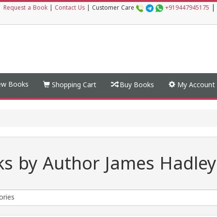
|
|
Request a Book
|
Contact Us
|
Customer Care
+919447945175
w Books
Shopping Cart
Buy Books
My Account
s by Author James Hadle