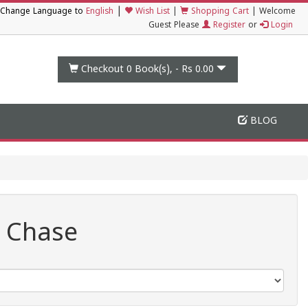
|
Change Language to
English
Wish List
|
Shopping Cart
|
Welcome
Guest Please
Register
or
Login
Checkout 0
Book(s), -
Rs 0.00
BLOG
y Chase