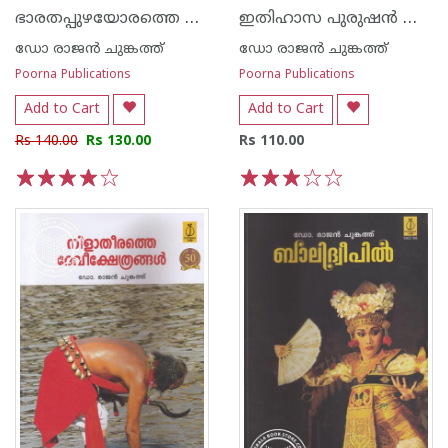
ഭാരതപ്പുഴയോരത്തെ ഭഗവതിമാര്‍
ഇതിഹാസ പുരുഷന്‍ ആഴ്വാഞ്ചേരി തമ്പ്രാക്കള്‍
ഡോ രാജ‌ന്‍ ചുങ്കത്ത്
ഡോ രാജ‌ന്‍ ചുങ്കത്ത്
Poorna Publications
Poorna Publications
Add to Cart
Add to Cart
Rs 140.00
Rs 130.00
Rs 110.00
1
2
3
4
5
1
2
3
4
5