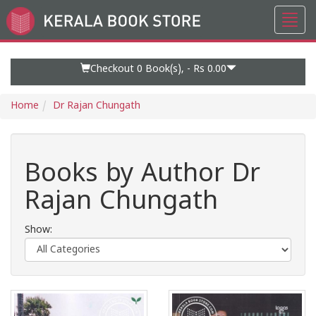
Toggl
Go
navig
to
Home
Page
Checkout 0
Book(s), -
Rs 0.00
Home
Dr Rajan Chungath
Books by Author Dr
Rajan Chungath
Show: