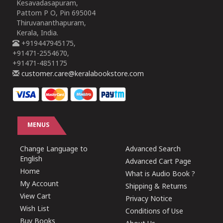
Kesavadasapuram,
Pattom P O, Pin 695004
Thiruvananthapuram,
Kerala, India.
+919447945175,
+91471-2554670,
+91471-4851175
customer.care@keralabookstore.com
MENUS
Change Language to
Advanced Search
English
Advanced Cart Page
Home
What is Audio Book ?
My Account
Shipping & Returns
View Cart
Privacy Notice
Wish List
Conditions of Use
Buy Books