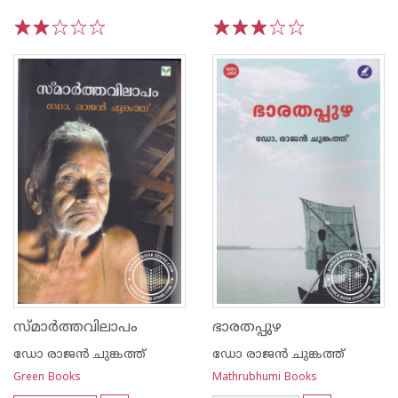
1
2
3
4
5
1
2
3
4
5
സ്മാർത്തവിലാപം
ഭാരതപ്പുഴ
ഡോ രാജ‌ന്‍ ചുങ്കത്ത്
ഡോ രാജ‌ന്‍ ചുങ്കത്ത്
Green Books
Mathrubhumi Books