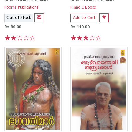
ഡോ രാജ‌ന്‍ ചുങ്കത്ത്
ഡോ രാജ‌ന്‍ ചുങ്കത്ത്
Poorna Publications
H and C Books
Out of Stock
Add to Cart
Rs 80.00
Rs 110.00
1
2
3
4
5
1
2
3
4
5