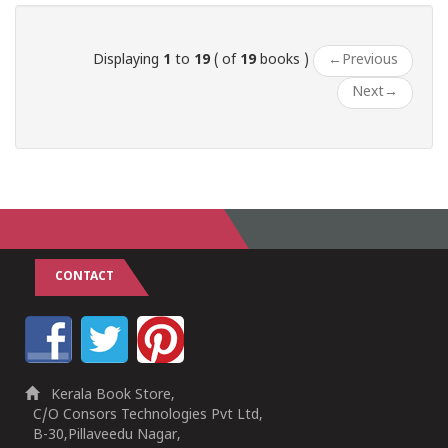
Displaying
1
to
19
( of
19
books )
←
Previous
Next
→
CONTACT
Kerala Book Store,
C/O Consors Technologies Pvt Ltd,
B-30,Pillaveedu Nagar,