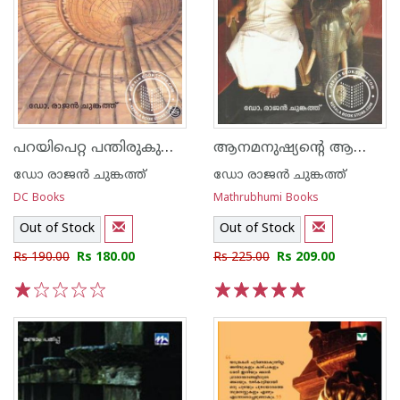
പറയിപെറ്റ പന്തിരുകുലം ഐതിഹ്യവും ചരിത്രവും
ആനമനുഷ്യന്റെ ആത്മകഥ
ഡോ രാജ‌ന്‍ ചുങ്കത്ത്
ഡോ രാജ‌ന്‍ ചുങ്കത്ത്
DC Books
Mathrubhumi Books
Out of Stock
Out of Stock
Rs 190.00
Rs 180.00
Rs 225.00
Rs 209.00
1
2
3
4
5
1
2
3
4
5