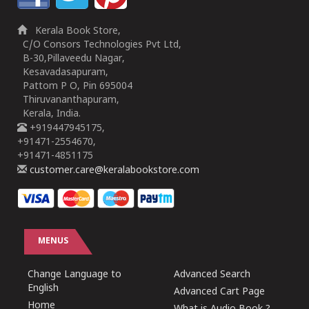
Kerala Book Store,
C/O Consors Technologies Pvt Ltd,
B-30,Pillaveedu Nagar,
Kesavadasapuram,
Pattom P O, Pin 695004
Thiruvananthapuram,
Kerala, India.
+919447945175,
+91471-2554670,
+91471-4851175
customer.care@keralabookstore.com
MENUS
Change Language to
Advanced Search
English
Advanced Cart Page
Home