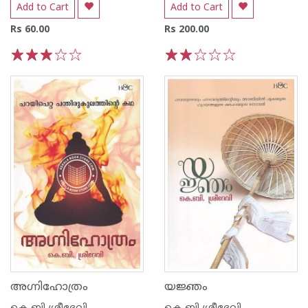
Add to Cart
Add to Cart
Rs 60.00
Rs 200.00
1
2
3
4
5
1
2
3
4
5
അഗ്നിഹോത്രം
യജ്ഞം