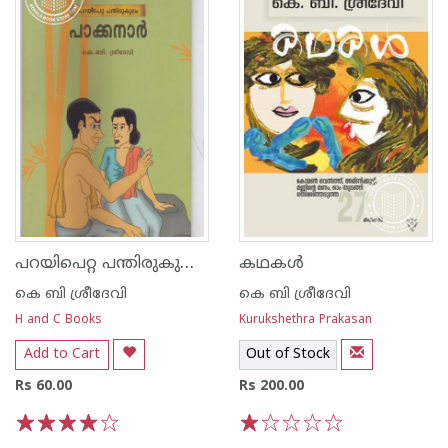
പറയിപെറ്റ പന്തിരുകുലം പാക്കനാര്‍
കഥകള്‍
കെ ബി ശ്രീദേവി
കെ ബി ശ്രീദേവി
H and C Books
Kurukshethra Prakasan
Add to Cart
Out of Stock
Rs 60.00
Rs 200.00
1
2
3
4
5
1
2
3
4
5