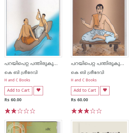
പറയിപെറ്റ പന്തിരുകുലം അകവൂര്‍ ചാത്തന്‍
പറയിപെറ്റ പന്തിരുകുലം രജകന്‍
കെ ബി ശ്രീദേവി
കെ ബി ശ്രീദേവി
H and C Books
H and C Books
Add to Cart
Add to Cart
Rs 60.00
Rs 60.00
1
2
3
4
5
1
2
3
4
5