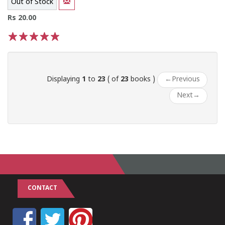
Out of Stock
Rs 20.00
1
2
3
4
5
Displaying
1
to
23
( of
23
books )
←
Previous
Next
→
CONTACT