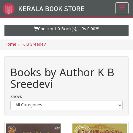
Toggl
Go
navig
to
Home
Page
Checkout 0
Book(s), -
Rs 0.00
Home
K B Sreedevi
Books by Author K B
Sreedevi
Show: