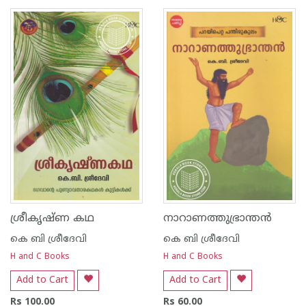
1
2
3
4
5
1
2
3
4
5
ശ്രീകൃഷ്ണ കഥ
നാറാണത്തുഭ്രാന്തൻ
കെ ബി ശ്രീദേവി
കെ ബി ശ്രീദേവി
H and C Books
H and C Books
Add to Cart
Add to Cart
Rs 100.00
Rs 60.00