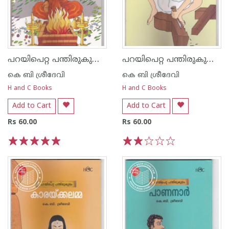
പറയിപെറ്റ പന്തിരുകുലം മേഴത്തോള്‍ അഗ്നിഹോത്രി
പറയിപെറ്റ പന്തിരുകുലം പെരുന്തച്ചന്‍
കെ ബി ശ്രീദേവി
കെ ബി ശ്രീദേവി
H and C Books
H and C Books
Add to Cart
Add to Cart
Rs 60.00
Rs 60.00
1
2
3
4
5
1
2
3
4
5