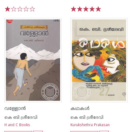
1
2
3
4
5
1
2
3
4
5
വള്ളോന്‍
കഥകള്‍
കെ ബി ശ്രീദേവി
കെ ബി ശ്രീദേവി
H and C Books
Kurukshethra Prakasan