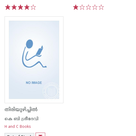
1
2
3
4
5
1
2
3
4
5
തിരിയുഴിച്ചില്‍
കെ ബി ശ്രീദേവി
H and C Books