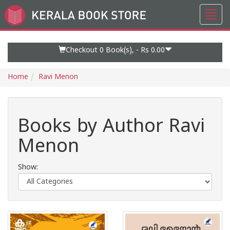
Toggl
Go
navig
to
Home
Page
Checkout 0
Book(s), -
Rs 0.00
Home
Ravi Menon
Books by Author Ravi
Menon
Show: