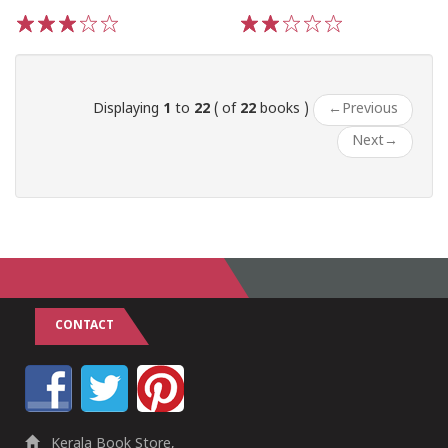
1
2
3
4
5
1
2
3
4
5
Displaying
1
to
22
( of
22
books )
←
Previous
Next
→
CONTACT
Kerala Book Store,