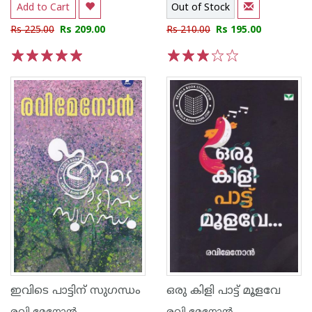
Add to Cart
Out of Stock
Rs 225.00
Rs 209.00
Rs 210.00
Rs 195.00
1
2
3
4
5
1
2
3
4
5
ഇവിടെ പാട്ടിന് സുഗന്ധം
ഒരു കിളി പാട്ട് മൂളവേ