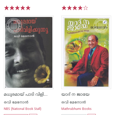
1
2
3
4
5
1
2
3
4
5
മധുരമായ് പാടി വിളിക്കുന്നു
യാദ് ന ജായേ
രവി മേനോന്‍
രവി മേനോന്‍
NBS (National Book Stall)
Mathrubhumi Books