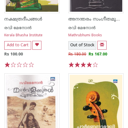
അനന്തരം സംഗീതമുണ്ടായി
നക്ഷത്രദീപങ്ങള്‍
രവി മേനോന്‍
രവി മേനോന്‍
Kerala Bhasha Institute
Mathrubhumi Books
Add to Cart
Out of Stock
Rs 100.00
Rs 180.00
Rs 167.00
1
2
3
4
5
1
2
3
4
5