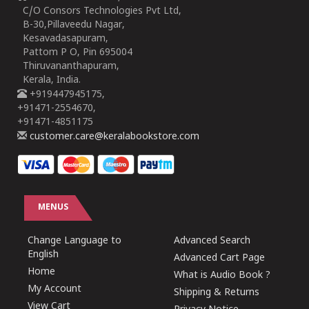
C/O Consors Technologies Pvt Ltd,
B-30,Pillaveedu Nagar,
Kesavadasapuram,
Pattom P O, Pin 695004
Thiruvananthapuram,
Kerala, India.
+919447945175,
+91471-2554670,
+91471-4851175
customer.care@keralabookstore.com
MENUS
Change Language to
Advanced Search
English
Advanced Cart Page
Home
What is Audio Book ?
My Account
Shipping & Returns
View Cart