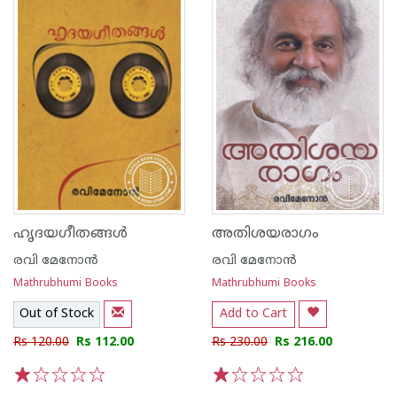
ഹൃദയഗീതങ്ങള്‍
അതിശയരാഗം
രവി മേനോന്‍
രവി മേനോന്‍
Mathrubhumi Books
Mathrubhumi Books
Out of Stock
Add to Cart
Rs 120.00
Rs 112.00
Rs 230.00
Rs 216.00
1
2
3
4
5
1
2
3
4
5