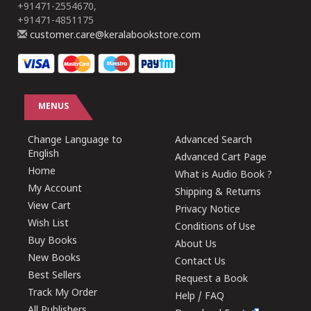
+91471-2554670,
+91471-4851175
customer.care@keralabookstore.com
MENUS
Change Language to
Advanced Search
English
Advanced Cart Page
Home
What is Audio Book ?
My Account
Shipping & Returns
View Cart
Privacy Notice
Wish List
Conditions of Use
Buy Books
About Us
New Books
Contact Us
Best Sellers
Request a Book
Track My Order
Help / FAQ
All Publishers