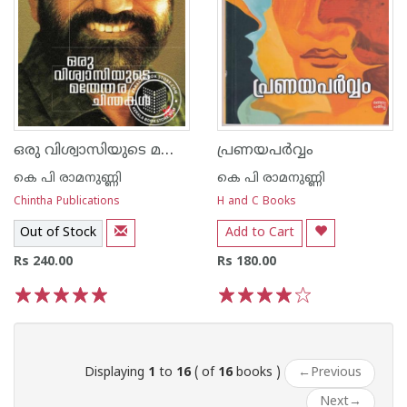
ഒരു വിശ്വാസിയുടെ മതേതര ചിന്തകള്‍
പ്രണയപര്‍‌വ്വം
കെ പി രാമനുണ്ണി
കെ പി രാമനുണ്ണി
Chintha Publications
H and C Books
Out of Stock
Add to Cart
Rs 240.00
Rs 180.00
1
2
3
4
5
1
2
3
4
5
Displaying
1
to
16
( of
16
books )
←
Previous
Next
→