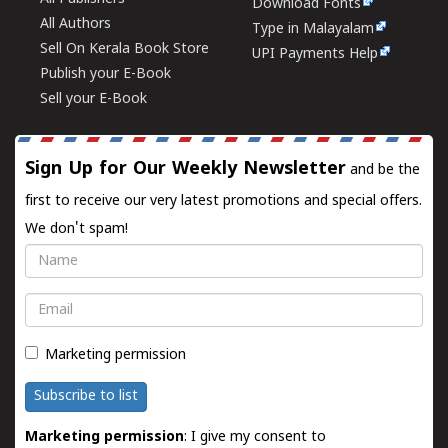
Download Fonts
All Authors
Type in Malayalam
Sell On Kerala Book Store
UPI Payments Help
Publish your E-Book
Sell your E-Book
Sign Up for Our Weekly Newsletter
and be the
first to receive our very latest promotions and special offers.
We don't spam!
Name
Email
Marketing permission
Subscribe to list
Marketing permission
: I give my consent to