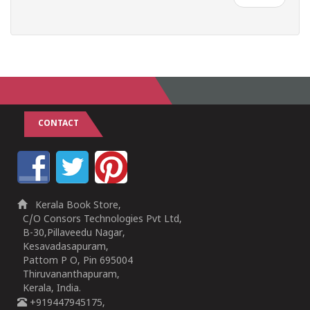
CONTACT
Kerala Book Store,
C/O Consors Technologies Pvt Ltd,
B-30,Pillaveedu Nagar,
Kesavadasapuram,
Pattom P O, Pin 695004
Thiruvananthapuram,
Kerala, India.
+919447945175,