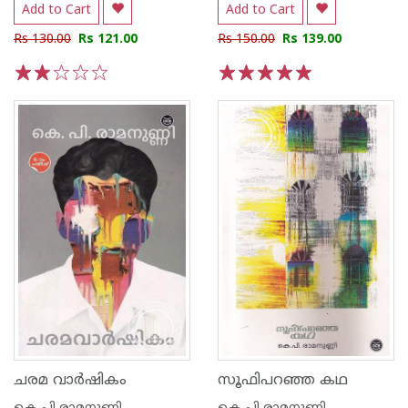
Add to Cart
Add to Cart
Rs 130.00
Rs 121.00
Rs 150.00
Rs 139.00
1
2
3
4
5
1
2
3
4
5
ചരമ വാര്‍ഷികം
സൂഫിപറഞ്ഞ കഥ