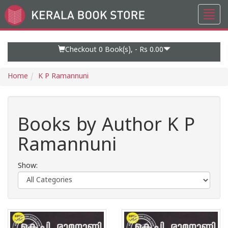
Toggl
Go
navig
to
Home
Page
Checkout 0
Book(s), -
Rs 0.00
Home
K P Ramannuni
Books by Author K P
Ramannuni
Show: