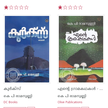
1
2
3
4
5
1
2
3
4
5
എന്റെ ഗ്രാമകഥകൾ - കെ പി രാമനുണ്ണി
കുര്‍ക്സ്
കെ പി രാമനുണ്ണി
കെ പി രാമനുണ്ണി
DC Books
Olive Publications