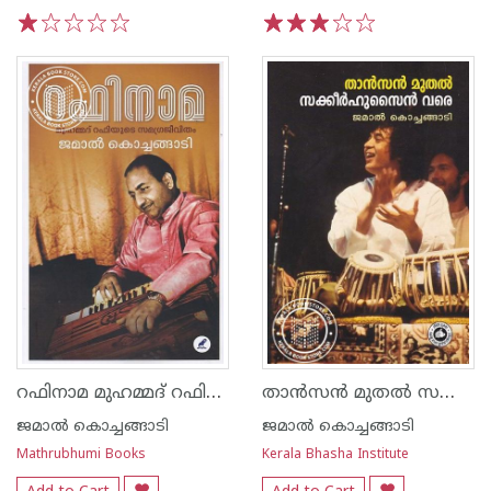
1
2
3
4
5
1
2
3
4
5
റഫിനാമ മുഹമ്മദ് റഫിയുടെ സമഗ്രജീവിതം
താന്‍സന്‍ മുതല്‍ സക്കീര്‍ഹുസൈന്‍ വരെ
ജമാല്‍ കൊച്ചങ്ങാടി
ജമാല്‍ കൊച്ചങ്ങാടി
Mathrubhumi Books
Kerala Bhasha Institute