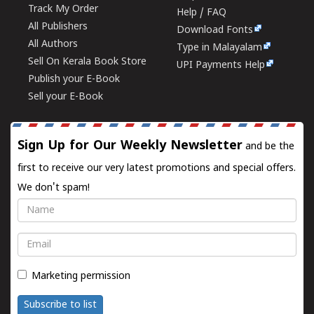
Track My Order
Help / FAQ
All Publishers
Download Fonts
All Authors
Type in Malayalam
Sell On Kerala Book Store
UPI Payments Help
Publish your E-Book
Sell your E-Book
Sign Up for Our Weekly Newsletter
and be the
first to receive our very latest promotions and special offers.
We don't spam!
Name
Email
Marketing permission
Subscribe to list