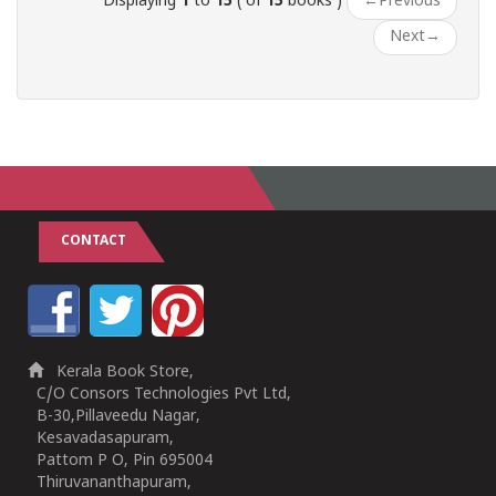
Displaying
1
to
15
( of
15
books )
←
Previous
Next
→
CONTACT
Kerala Book Store,
C/O Consors Technologies Pvt Ltd,
B-30,Pillaveedu Nagar,
Kesavadasapuram,
Pattom P O, Pin 695004
Thiruvananthapuram,