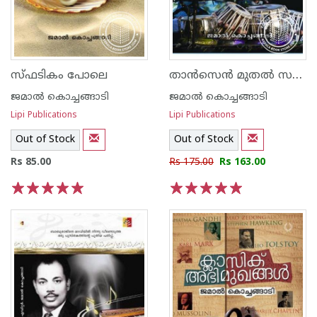
താ‌ന്‍സെ‌ന്‍ മുതല്‍ സക്കീര്‍ ഹുസ്സൈ‌ന്‍ വരെ Thansen Muthal Sakkeer Hussai Vare
സ്ഫടികം പോലെ
ജമാല്‍ കൊച്ചങ്ങാടി
ജമാല്‍ കൊച്ചങ്ങാടി
Lipi Publications
Lipi Publications
Out of Stock
Out of Stock
Rs 85.00
Rs 175.00
Rs 163.00
1
2
3
4
5
1
2
3
4
5