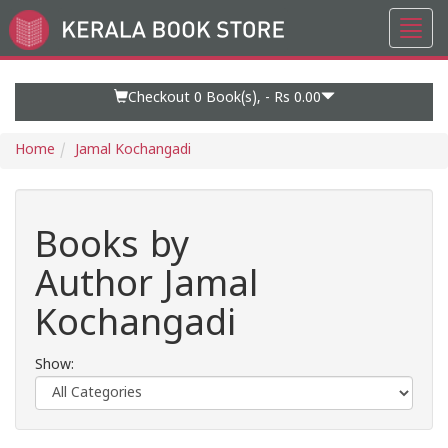
Toggl
Go
navig
to
Home
Page
Checkout 0
Book(s), -
Rs 0.00
Home
Jamal Kochangadi
Books by
Author Jamal
Kochangadi
Show: