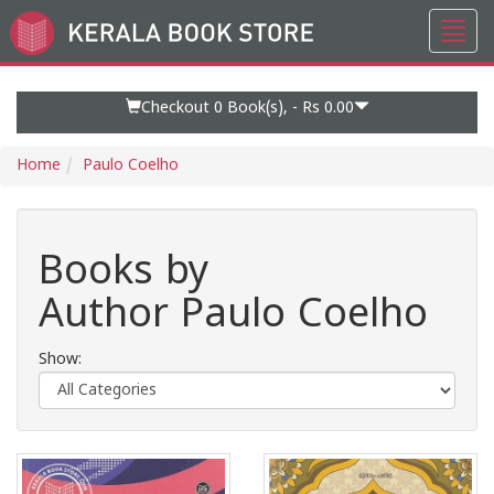
Toggl
Go
navig
to
Home
Page
Checkout 0
Book(s), -
Rs 0.00
Home
Paulo Coelho
Books by
Author Paulo Coelho
Show: