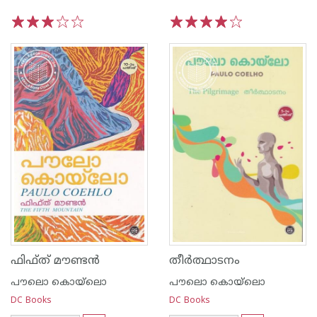
1
2
3
4
5
1
2
3
4
5
ഫിഫ്‌ത്‌ മൗണ്ട‌ന്‍
തീര്‍ത്ഥാടനം
പൗലൊ കൊയ്ലൊ
പൗലൊ കൊയ്ലൊ
DC Books
DC Books