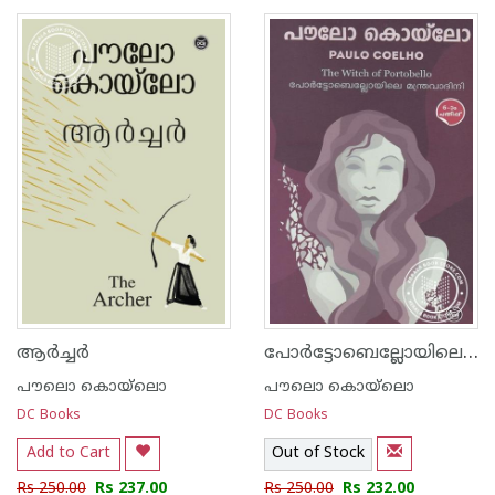
1
2
3
4
5
1
2
3
4
5
പോര്‍ട്ടോബെല്ലോയിലെ മന്ത്രവാദിനി
ആർച്ചർ
പൗലൊ കൊയ്ലൊ
പൗലൊ കൊയ്ലൊ
DC Books
DC Books
Add to Cart
Out of Stock
Rs 250.00
Rs 237.00
Rs 250.00
Rs 232.00