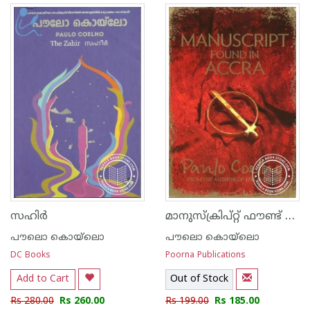
മാനുസ്ക്രിപ്റ്റ് ഫൗണ്ട് ഇന്‍ ആക്ക്ര
സഹിര്‍
പൗലൊ കൊയ്ലൊ
പൗലൊ കൊയ്ലൊ
DC Books
Poorna Publications
Add to Cart
Out of Stock
Rs 280.00
Rs 260.00
Rs 199.00
Rs 185.00