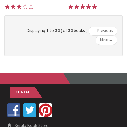
1
2
3
4
5
1
2
3
4
5
Displaying
1
to
22
( of
22
books )
←
Previous
Next
→
CONTACT
Kerala Book Store,