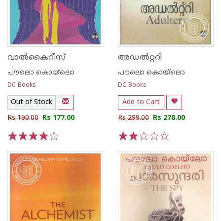
വാല്‍കൈറീസ്
അഡല്‍റ്ററി
പൗലൊ കൊയ്ലൊ
പൗലൊ കൊയ്ലൊ
DC Books
DC Books
Out of Stock
Add to Cart
Rs 190.00
Rs 177.00
Rs 299.00
Rs 278.00
1
2
3
4
5
1
2
3
4
5