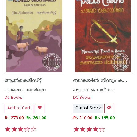
അക്രയില്‍ നിന്നും കണ്ടെടുത്ത ലിഖിതങ്ങള്‍
ആല്‍കെമിസ്‌റ്റ്‌
പൗലൊ കൊയ്ലൊ
പൗലൊ കൊയ്ലൊ
DC Books
DC Books
Add to Cart
Out of Stock
Rs 275.00
Rs 261.00
Rs 210.00
Rs 195.00
1
2
3
4
5
1
2
3
4
5