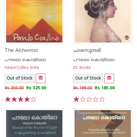
The Alchemist
ചാരസുന്ദരി
പൗലൊ കൊയ്ലൊ
പൗലൊ കൊയ്ലൊ
HarperCollins India
DC Books
Out of Stock
Out of Stock
Rs 350.00
Rs 325.00
Rs 199.00
Rs 185.00
1
2
3
4
5
1
2
3
4
5