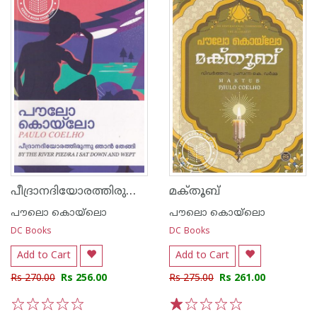
പീദ്രാനദിയോരത്തിരുന്നു ഞാൻ തേങ്ങി
മക്‌തൂബ്‌
പൗലൊ കൊയ്ലൊ
പൗലൊ കൊയ്ലൊ
DC Books
DC Books
Add to Cart
Add to Cart
Rs 270.00
Rs 256.00
Rs 275.00
Rs 261.00