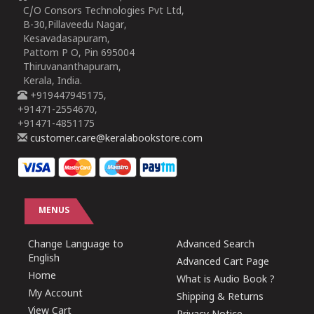
C/O Consors Technologies Pvt Ltd,
B-30,Pillaveedu Nagar,
Kesavadasapuram,
Pattom P O, Pin 695004
Thiruvananthapuram,
Kerala, India.
+919447945175,
+91471-2554670,
+91471-4851175
customer.care@keralabookstore.com
MENUS
Change Language to
Advanced Search
English
Advanced Cart Page
Home
What is Audio Book ?
My Account
Shipping & Returns
View Cart