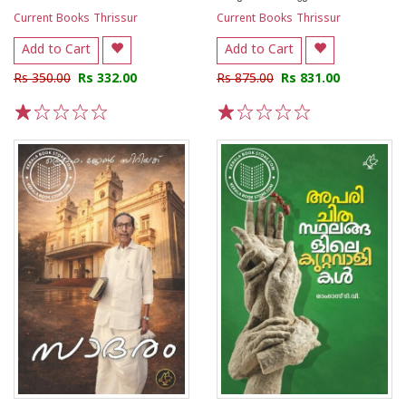
Current Books Thrissur
Current Books Thrissur
Add to Cart
Add to Cart
Rs 350.00
Rs 332.00
Rs 875.00
Rs 831.00
1
2
3
4
5
1
2
3
4
5