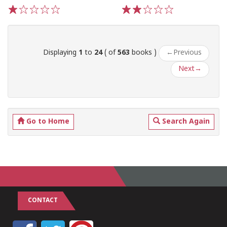
1
2
3
4
5
1
2
3
4
5
Displaying
1
to
24
( of
563
books )
←
Previous
Next
→
Go to Home
Search Again
CONTACT