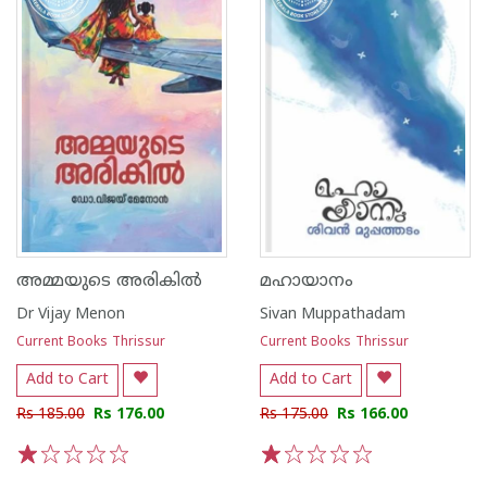
അമ്മയുടെ അരികിൽ
മഹായാനം
Dr Vijay Menon
Sivan Muppathadam
Current Books Thrissur
Current Books Thrissur
Add to Cart
Add to Cart
Rs 185.00
Rs 176.00
Rs 175.00
Rs 166.00
1
2
3
4
5
1
2
3
4
5