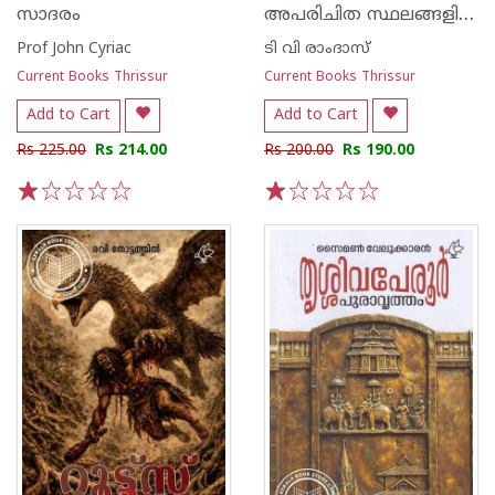
അപരിചിത സ്ഥലങ്ങളിലെ കുറ്റവാളികൾ
സാദരം‌
Prof John Cyriac
ടി വി രാംദാസ്
Current Books Thrissur
Current Books Thrissur
Add to Cart
Add to Cart
Rs 225.00
Rs 214.00
Rs 200.00
Rs 190.00
1
2
3
4
5
1
2
3
4
5