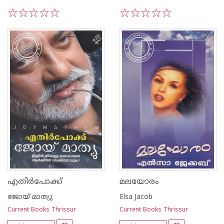
1
2
3
4
5
1
2
3
4
5
എതിർപോക്ക്
മലയോരം
ജോയ് മാത്യു
Elsa Jacob
Current Books Thrissur
Current Books Thrissur