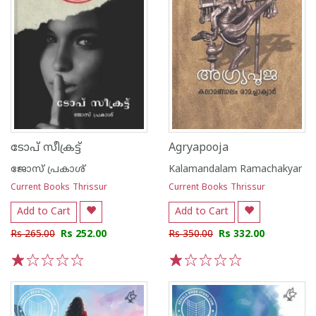
ടോപ് സീക്രട്ട്
Agryapooja
ജോസ് പ്രകാശ്
Kalamandalam Ramachakyar
Current Books Thrissur
Current Books Thrissur
Add to Cart
Add to Cart
Rs 265.00
Rs 252.00
Rs 350.00
Rs 332.00
1
2
3
4
5
1
2
3
4
5