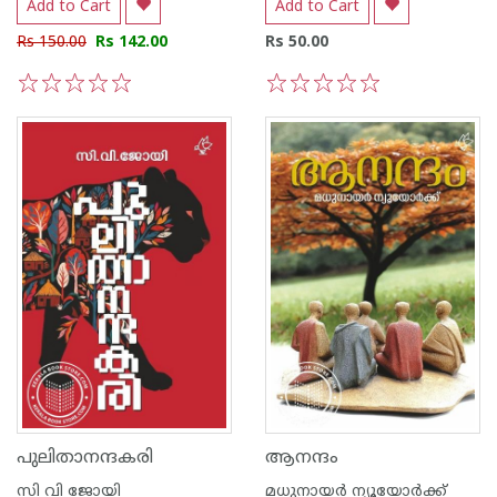
Add to Cart
Add to Cart
Rs 150.00
Rs 142.00
Rs 50.00
1
2
3
4
5
1
2
3
4
5
പുലിതാനന്ദകരി
ആനന്ദം
സി വി ജോയി
മധുനായര്‍ ന്യൂയോര്‍ക്ക്