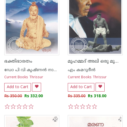
മുഹമ്മദ് അലി ഒരു മുഷ്ടിയുദ്ധകാരന്റെ ജീവിതം
ഭക്തിഭാരതം
ഡോ പി വി കൃഷ്ണന്‍ നായര്‍
എം കമറുദീന്‍
Current Books Thrissur
Current Books Thrissur
Add to Cart
Add to Cart
Rs 350.00
Rs 332.00
Rs 335.00
Rs 318.00
1
2
3
4
5
1
2
3
4
5