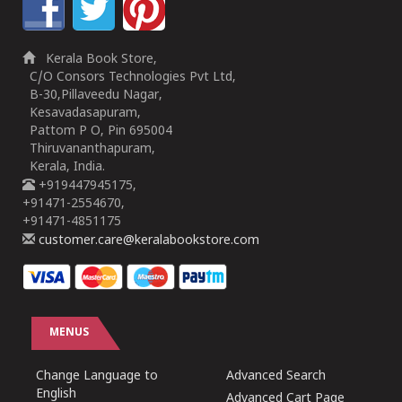
Kerala Book Store,
C/O Consors Technologies Pvt Ltd,
B-30,Pillaveedu Nagar,
Kesavadasapuram,
Pattom P O, Pin 695004
Thiruvananthapuram,
Kerala, India.
+919447945175,
+91471-2554670,
+91471-4851175
customer.care@keralabookstore.com
MENUS
Change Language to
Advanced Search
English
Advanced Cart Page