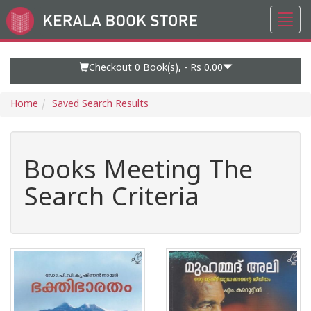
Toggl
Go
navig
to
Home
Page
Checkout 0
Book(s), -
Rs 0.00
Home
Saved Search Results
Books Meeting The
Search Criteria