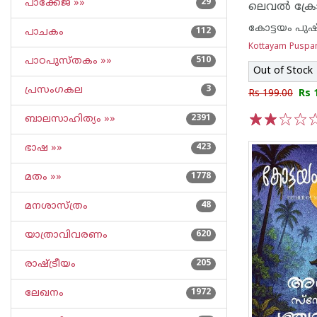
പാക്കേജ് »»
29
ലെവൽ ക്രോസ
കോട്ടയം പുഷ
പാചകം
112
Kottayam Puspan
പാഠപുസ്തകം »»
510
Out of Stock
പ്രസംഗകല
3
Rs 199.00
Rs 
ബാലസാഹിത്യം »»
2391
1
2
3
4
5
ഭാഷ »»
423
മതം »»
1778
മനശാസ്ത്രം
48
യാത്രാവിവരണം
620
രാഷ്ട്രീയം
205
ലേഖനം
1972