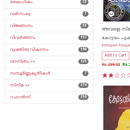
ലൈംഗികം
22
വരിസംഖ്യ
1
വിജ്ഞാനം
53
വിവര്‍ത്തനം
157
കോട്ടയം പുഷ
Kottayam Puspan
വ്യക്തിത്വ വികാസം
198
Add to Cart
ശാസ്ത്രം »»
325
Rs 299.00
Rs 
സമ്പൂര്‍ണ്ണകൃതികള്‍
7
1
2
3
4
5
സിനിമ »»
374
റഫറന്‍സ്
210