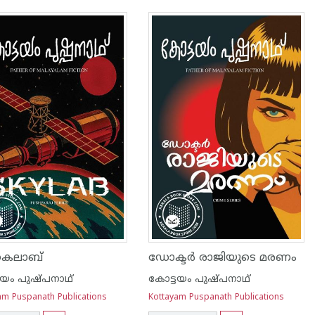
ൈലാബ്
ഡോക്ടർ രാജിയുടെ മരണം
ടയം പുഷ്പനാഥ്
കോട്ടയം പുഷ്പനാഥ്
am Puspanath Publications
Kottayam Puspanath Publications