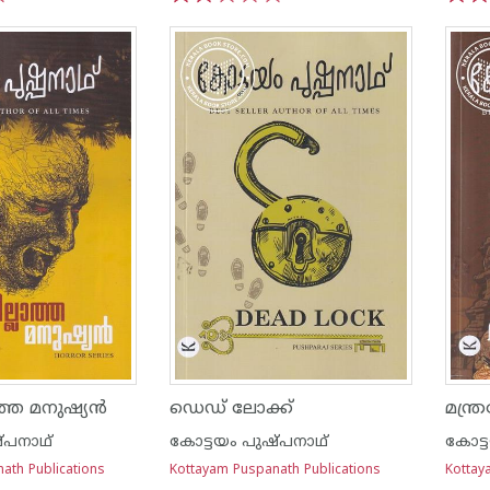
1
2
3
4
5
1
2
ത്ത മനുഷ്യൻ
ഡെഡ് ലോക്ക്
മന്ത
്പനാഥ്
കോട്ടയം പുഷ്പനാഥ്
കോട്
ath Publications
Kottayam Puspanath Publications
Kottay