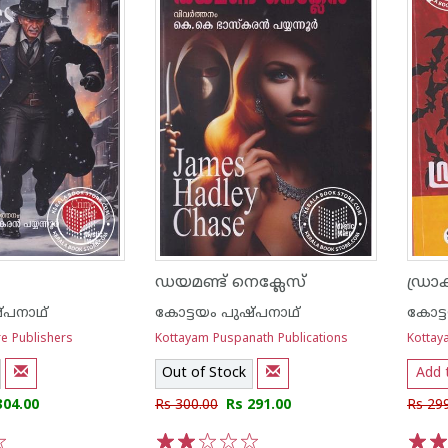
ഡയമണ്ട് നെക്ലേസ്
ഡ്രാ
്പനാഥ്
കോട്ടയം പുഷ്പനാഥ്
കോട്
re Publishers
Kottayam Puspanath Publications
Kottay
Out of Stock
Add 
304.00
Rs 300.00
Rs 291.00
Rs 29