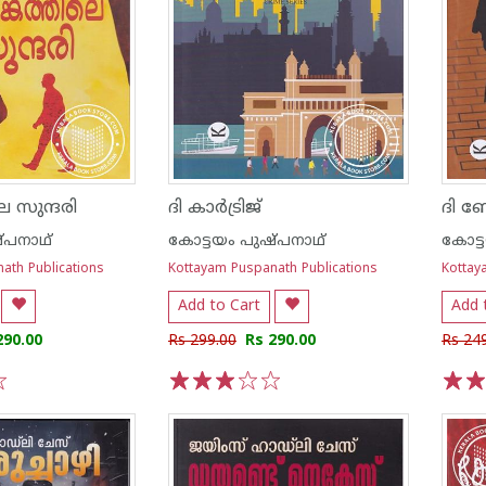
െ സുന്ദരി
ദി കാര്‍ട്രിജ്
ദി 
്പനാഥ്
കോട്ടയം പുഷ്പനാഥ്
കോട്
ath Publications
Kottayam Puspanath Publications
Kottay
Add to Cart
Add 
290.00
Rs 299.00
Rs 290.00
Rs 24
1
2
3
4
5
1
2