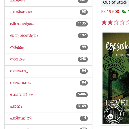
ചരിത്രം
967
Out of Stock
Rs 199.00
Rs 
ചികിത്സ »»
68
ജീവചരിത്രം
1135
1
2
3
4
5
തത്വശാസ്ത്രം
192
നര്‍മ്മം
99
നാടകം
248
നിഘണ്ടു
64
നിരൂപണം
84
നോവല്‍ »»
5486
പഠനം
3169
പരിസ്ഥിതി
14