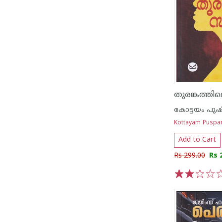
തുരങ്കത്തില
കോട്ടയം പുഷ
Kottayam Puspan
Add to Cart
Rs 299.00
Rs 
1
2
3
4
5