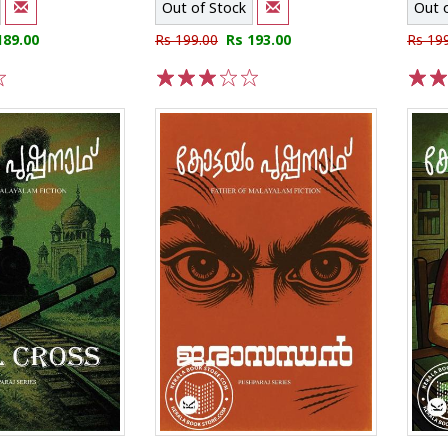
Out of Stock
Out 
189.00
Rs 199.00
Rs 193.00
Rs 19
1
2
3
4
5
1
2