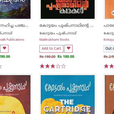
അവളെ സ്നേഹിച്ച പഞ്ചമിചന്ദ്രൻ
കോട്ടയം പുഷ്പനാഥിന്റെ കഥകൾ
പാര
്പനാഥ്
കോട്ടയം പുഷ്പനാഥ്
കോട്
ath Publications
Mathrubhumi Books
Kottay
Add to Cart
Out 
290.00
Rs 190.00
Rs 180.00
Rs 24
1
2
3
4
5
1
2