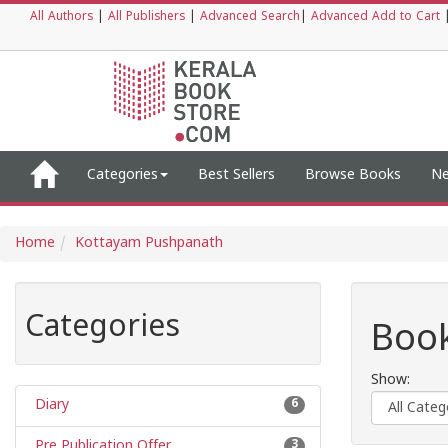
All Authors
|
All Publishers
|
Advanced Search
|
Advanced Add to Cart
Categories
Best Sellers
Browse Books
Ne
Home
Kottayam Pushpanath
Categories
Boo
Show:
Diary
6
Pre Publication Offer
3