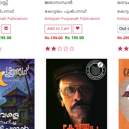
്സ്
ജരാസന്ധൻ
ദേവക
്പനാഥ്
കോട്ടയം പുഷ്പനാഥ്
കോട്
ath Publications
Kottayam Puspanath Publications
Kottay
Add to Cart
Out 
193.00
Rs 199.00
Rs 193.00
Rs 29
1
2
3
4
5
1
2