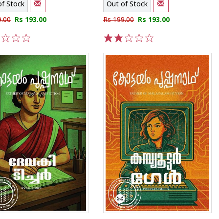
of Stock
Out of Stock
9.00
Rs 193.00
Rs 199.00
Rs 193.00
3
4
5
1
2
3
4
5