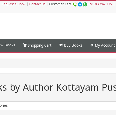
|
|
Request a Book
|
Contact Us
|
Customer Care
+919447945175
w Books
Shopping Cart
Buy Books
My Account
ks by Author Kottayam Pu