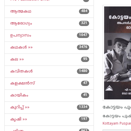
ആത്മകഥ
484
ആരോഗ്യം
321
ഉപന്യാസം
1047
കഥകള്‍ »»
3476
കല »»
95
കവിതകള്‍
1480
കളക്ഷന്‍സ്
47
കായികം
41
കുറിപ്പ്‌ »»
1334
കോട്ടയം പുഷ
കൃഷി »»
197
Kottayam Puspan