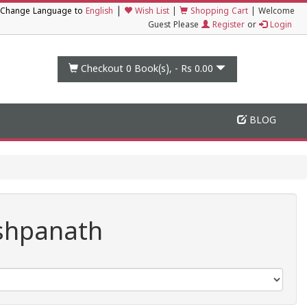
|
Change Language to
English
Wish List
|
Shopping Cart
|
Welcome
Guest Please
Register
or
Login
Checkout 0
Book(s), -
Rs 0.00
BLOG
shpanath