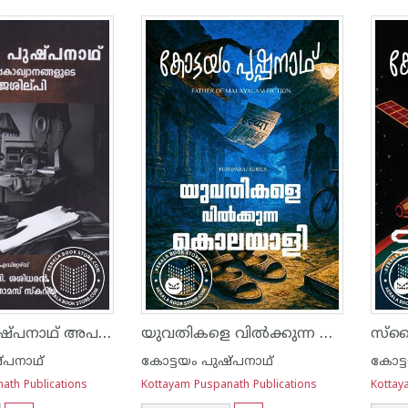
കോട്ടയം പുഷ്‌പനാഥ് അപസർപ്പകാഖ്യാനങ്ങളുടെ രാജശില്‌പി
യുവതികളെ വിൽക്കുന്ന കൊലയാളി
സ്ക
്പനാഥ്
കോട്ടയം പുഷ്പനാഥ്
കോട്
ath Publications
Kottayam Puspanath Publications
Kottay