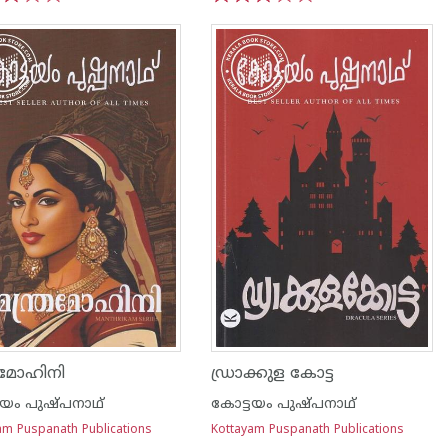
3
4
5
1
2
3
4
5
്രമോഹിനി
ഡ്രാക്കുള കോട്ട
ടയം പുഷ്പനാഥ്
കോട്ടയം പുഷ്പനാഥ്
am Puspanath Publications
Kottayam Puspanath Publications