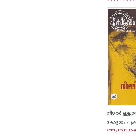
1
2
3
4
5
നിഴൽ ഇല്ലാ
കോട്ടയം പുഷ
Kottayam Puspan