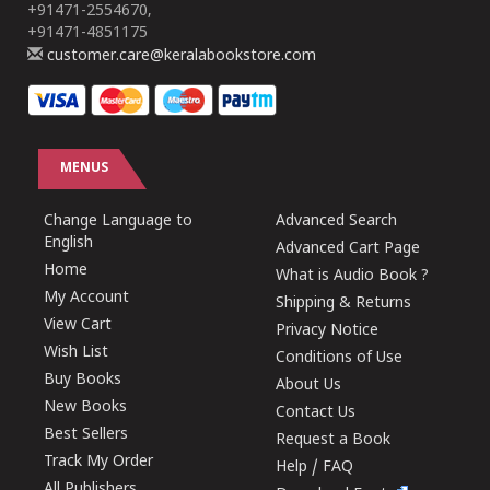
+91471-2554670,
+91471-4851175
customer.care@keralabookstore.com
MENUS
Change Language to
Advanced Search
English
Advanced Cart Page
Home
What is Audio Book ?
My Account
Shipping & Returns
View Cart
Privacy Notice
Wish List
Conditions of Use
Buy Books
About Us
New Books
Contact Us
Best Sellers
Request a Book
Track My Order
Help / FAQ
All Publishers