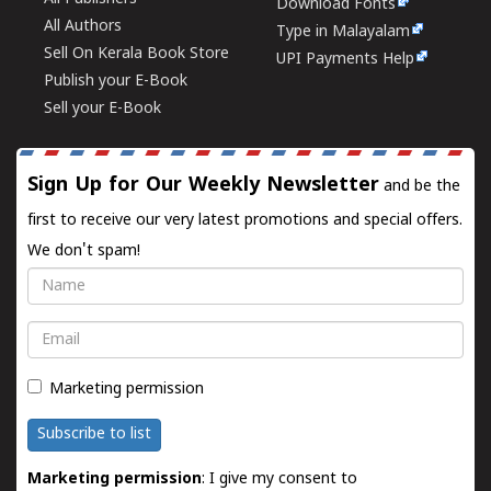
Download Fonts
All Authors
Type in Malayalam
Sell On Kerala Book Store
UPI Payments Help
Publish your E-Book
Sell your E-Book
Sign Up for Our Weekly Newsletter
and be the
first to receive our very latest promotions and special offers.
We don't spam!
Name
Email
Marketing permission
Subscribe to list
Marketing permission
: I give my consent to