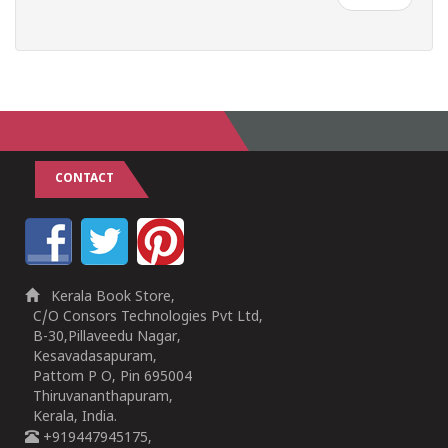
CONTACT
Kerala Book Store,
C/O Consors Technologies Pvt Ltd,
B-30,Pillaveedu Nagar,
Kesavadasapuram,
Pattom P O, Pin 695004
Thiruvananthapuram,
Kerala, India.
+919447945175,