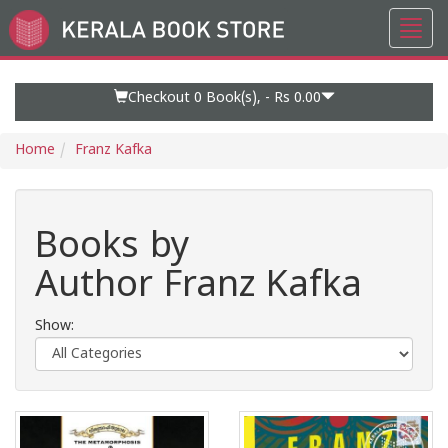
Toggl
Go
navig
to
Home
Page
Checkout 0
Book(s), -
Rs 0.00
Home
Franz Kafka
Books by
Author Franz Kafka
Show: