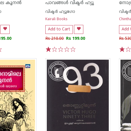
െ കൂനന്‍
പാവങ്ങള്‍ വിക്ടര്‍ ഹ്യൂ
നോത്
ോ
വിക്ടര്‍ ഹ്യൂഗോ
വിക്ടര
Kairali Books
Chintha
Add to Cart
Add 
195.00
Rs 210.00
Rs 199.00
Rs 53
1
2
3
4
5
1
2