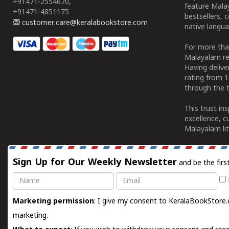
+91471-2554670,
feature Malay
+91471-4851175
bestsellers, 
customer.care@keralabookstore.com
native langua
For more tha
Malayalam re
Having deliv
rating from 
through the t
This trust in
excellence, c
Malayalam lit
Sign Up for Our Weekly Newsletter
and be the firs
Name
Email
Marketing permission
: I give my consent to KeralaBookStore.
marketing.