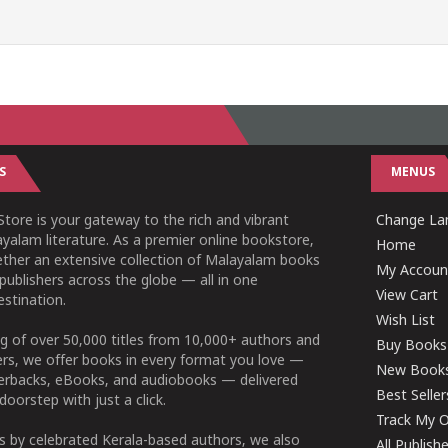
S
MENUS
tore is your gateway to the rich and vibrant
Change Lan
yalam literature. As a premier online bookstore,
Home
ether an extensive collection of Malayalam books
My Accoun
publishers across the globe — all in one
View Cart
stination.
Wish List
g of over 50,000 titles from 10,000+ authors and
Buy Books
ers, we offer books in every format you love —
New Book
perbacks, eBooks, and audiobooks — delivered
Best Seller
doorstep with just a click.
Track My O
 by celebrated Kerala-based authors, we also
All Publish