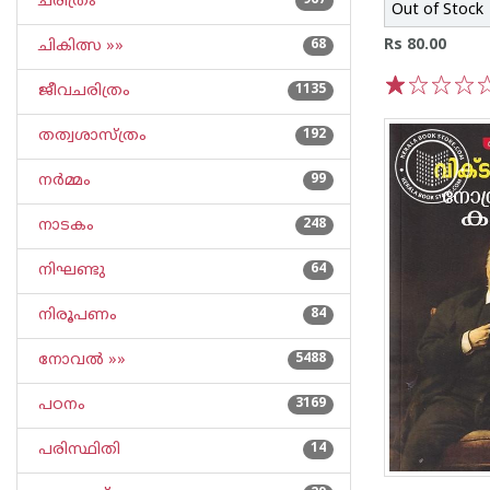
ചരിത്രം
967
Out of Stock
Rs 80.00
ചികിത്സ »»
68
ജീവചരിത്രം
1135
1
2
3
4
5
തത്വശാസ്ത്രം
192
നര്‍മ്മം
99
നാടകം
248
നിഘണ്ടു
64
നിരൂപണം
84
നോവല്‍ »»
5488
പഠനം
3169
പരിസ്ഥിതി
14