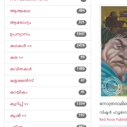
ആത്മകഥ
484
ആരോഗ്യം
321
ഉപന്യാസം
1047
കഥകള്‍ »»
3476
കല »»
95
കവിതകള്‍
1480
കളക്ഷന്‍സ്
47
കായികം
41
നോത്രദാമില
കുറിപ്പ്‌ »»
1334
വിക്ടര്‍ ഹ്യൂഗ
കൃഷി »»
197
Red Rose Publis