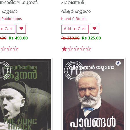
രദാമിലെ കൂനന്‍
പാവങ്ങള്‍
്‍ ഹ്യൂഗോ
വിക്ടര്‍ ഹ്യൂഗോ
 Publications
H and C Books
to Cart
Add to Cart
0.00
Rs 493.00
Rs 350.00
Rs 325.00
3
4
5
1
2
3
4
5