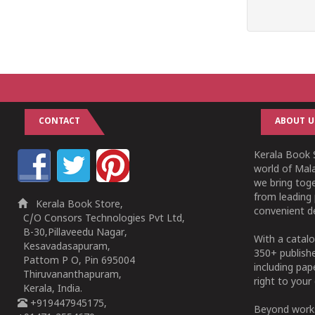
CONTACT
ABOUT U
Kerala Book S
world of Mala
we bring tog
from leading 
Kerala Book Store,
convenient de
C/O Consors Technologies Pvt Ltd,
B-30,Pillaveedu Nagar,
With a catalo
Kesavadasapuram,
350+ publish
Pattom P O, Pin 695004
including pa
Thiruvananthapuram,
right to your 
Kerala, India.
+919447945175,
Beyond works