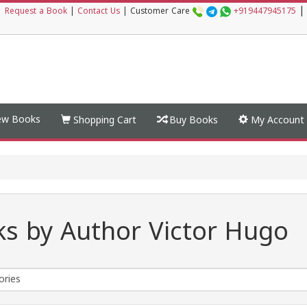
|
|
Request a Book
|
Contact Us
|
Customer Care
+919447945175
w Books
Shopping Cart
Buy Books
My Account
s by Author Victor Hugo