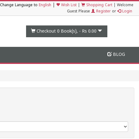
|
Change Language to
English
Wish List
|
Shopping Cart
|
Welcome
Guest Please
Register
or
Login
Checkout 0
Book(s), -
Rs 0.00
BLOG