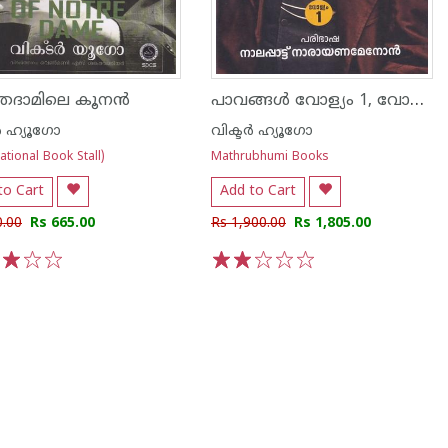
പാവങ്ങള്‍ വോള്യം 1, വോള്യം 2
രദാമിലെ കൂനന്‍
്‍ ഹ്യൂഗോ
വിക്ടര്‍ ഹ്യൂഗോ
tional Book Stall)
Mathrubhumi Books
to Cart
Add to Cart
0.00
Rs 665.00
Rs 1,900.00
Rs 1,805.00
3
4
5
1
2
3
4
5