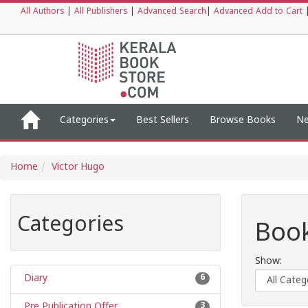
All Authors
|
All Publishers
|
Advanced Search
|
Advanced Add to Cart
Categories
Best Sellers
Browse Books
Ne
Home
Victor Hugo
Categories
Book
Show:
Diary
6
Pre Publication Offer
3