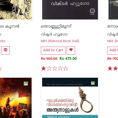
െ കൂനന്‍
തൊണ്ണൂറ്റിമൂന്ന്
നോത്
ോ
വിക്ടര്‍ ഹ്യൂഗോ
വിക്ടര
ooks
NBS (National Book Stall)
NBS (Na
Add to Cart
Add 
Rs 500.00
Rs 475.00
Rs 70
1
2
3
4
5
1
2