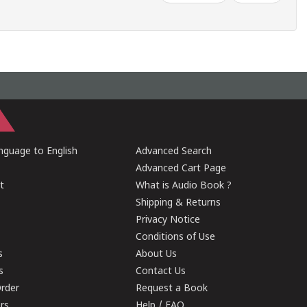
guage to English
Advanced Search
Advanced Cart Page
t
What is Audio Book ?
Shipping & Returns
Privacy Notice
Conditions of Use
s
About Us
s
Contact Us
rder
Request a Book
ers
Help / FAQ