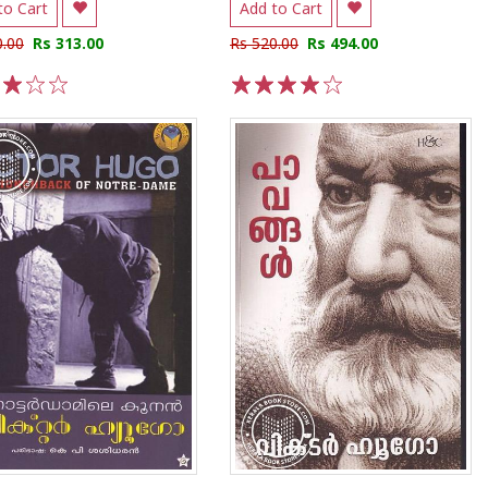
to Cart
Add to Cart
0.00
Rs 313.00
Rs 520.00
Rs 494.00
3
4
5
1
2
3
4
5