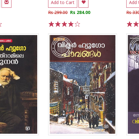
Add to Cart
Add 
Rs 299.00
Rs 284.00
Rs 33
1
2
3
4
5
1
2