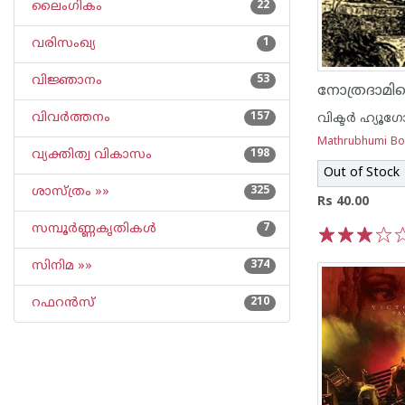
ലൈംഗികം
22
വരിസംഖ്യ
1
വിജ്ഞാനം
53
നോത്രദാമില
വിവര്‍ത്തനം
157
വിക്ടര്‍ ഹ്യൂഗ
Mathrubhumi B
വ്യക്തിത്വ വികാസം
198
Out of Stock
ശാസ്ത്രം »»
325
Rs 40.00
സമ്പൂര്‍ണ്ണകൃതികള്‍
7
1
2
3
4
5
സിനിമ »»
374
റഫറന്‍സ്
210