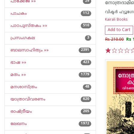
പാക്കേജ് »»
29
നോത്രദാമില
വിക്ടര്‍ ഹ്യൂഗ
പാചകം
112
Kairali Books
പാഠപുസ്തകം »»
510
Add to Cart
പ്രസംഗകല
3
Rs 210.00
Rs 
ബാലസാഹിത്യം »»
2391
1
2
3
4
5
ഭാഷ »»
423
മതം »»
1779
മനശാസ്ത്രം
48
യാത്രാവിവരണം
620
രാഷ്ട്രീയം
205
ലേഖനം
1972