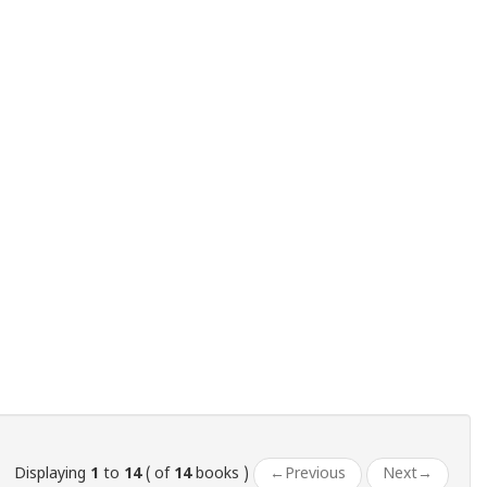
Displaying
1
to
14
( of
14
books )
←
Previous
Next
→