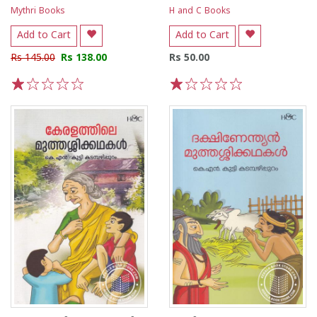
Mythri Books
H and C Books
Add to Cart
Add to Cart
Rs 145.00
Rs 138.00
Rs 50.00
1
2
3
4
5
1
2
3
4
5