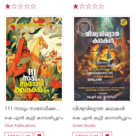
1
2
3
4
5
1
2
3
4
5
111 നാടും നാടോടിക്കഥകളും
വിശ്വവിഖ്യാത കഥകൾ
കെ എ‌ന്‍ കുട്ടി കടമ്പഴിപ്പുറം
കെ എ‌ന്‍ കുട്ടി കടമ്പഴിപ്പുറം
Olive Publications
Green Books