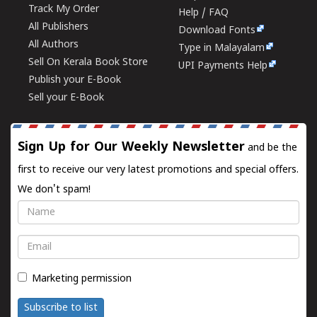
Track My Order
Help / FAQ
All Publishers
Download Fonts
All Authors
Type in Malayalam
Sell On Kerala Book Store
UPI Payments Help
Publish your E-Book
Sell your E-Book
Sign Up for Our Weekly Newsletter
and be the
first to receive our very latest promotions and special offers.
We don't spam!
Name
Email
Marketing permission
Subscribe to list