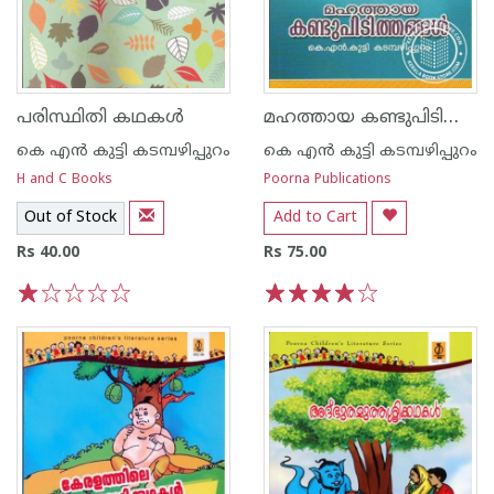
മഹത്തായ കണ്ടുപിടിത്തങ്ങള്‍
പരിസ്ഥിതി കഥകള്‍
കെ എ‌ന്‍ കുട്ടി കടമ്പഴിപ്പുറം
കെ എ‌ന്‍ കുട്ടി കടമ്പഴിപ്പുറം
H and C Books
Poorna Publications
Out of Stock
Add to Cart
Rs 40.00
Rs 75.00
1
2
3
4
5
1
2
3
4
5