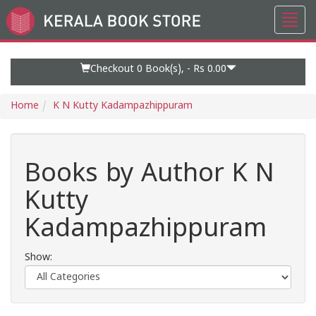
Toggl
Go
navig
to
Home
Page
Checkout 0
Book(s), -
Rs 0.00
Home
K N Kutty Kadampazhippuram
Books by Author K N
Kutty
Kadampazhippuram
Show: