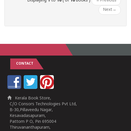
Displaying
1
to
16
( of
16
books )
←
Previous
Next
→
CONTACT
Kerala Book Store,
C/O Consors Technologies Pvt Ltd,
B-30,Pillaveedu Nagar,
Kesavadasapuram,
Pattom P O, Pin 695004
Thiruvananthapuram,