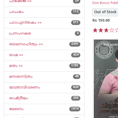
പാക്കേജ് »»
29
Don Bosco Publi
പാചകം
112
Out of Stock
Rs 150.00
പാഠപുസ്തകം »»
511
പ്രസംഗകല
3
1
2
3
4
5
ബാലസാഹിത്യം »»
2391
ഭാഷ »»
424
മതം »»
1781
മനശാസ്ത്രം
48
യാത്രാവിവരണം
620
രാഷ്ട്രീയം
205
ലേഖനം
1974