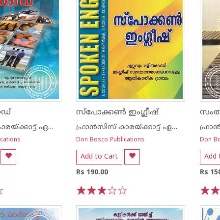
ൈഡ്
സ്പോക്കണ്‍ ഇംഗ്ലീഷ്
സംതൃ
ഫ്രാന്‍സിസ് കാരയ്ക്കാട്ട് ഏസ് ഡി ബി
ഫ്രാന്‍സിസ് കാരയ്ക്കാട്ട് ഏസ് ഡി ബി
cations
Don Bosco Publications
Don Bo
Add to Cart
Add 
Rs 190.00
Rs 15
1
2
3
4
5
1
2