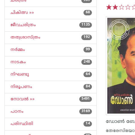
ചരിത്രം
969
ചികിത്സ »»
68
1
2
3
4
5
ജീവചരിത്രം
1135
തത്വശാസ്ത്രം
192
നര്‍മ്മം
99
നാടകം
248
നിഘണ്ടു
64
നിരൂപണം
84
നോവല്‍ »»
5491
പഠനം
3169
പരിസ്ഥിതി
14
തേരേസിയ