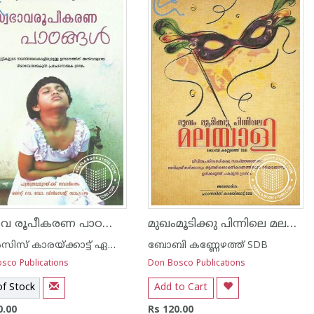
സ്വഭാവ രൂപീകരണ പാഠങ്ങള്‍
മുഖംമൂടിക്കു പിന്നിലെ മലയാളി
ഫ്രാന്‍സിസ് കാരയ്ക്കാട്ട് ഏസ് ഡി ബി
ബോബി കണ്ണേഴത്ത് SDB
sco Publications
Don Bosco Publications
of Stock
Add to Cart
0.00
Rs 120.00