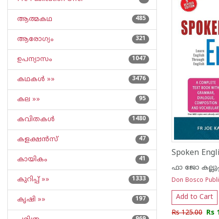
ആത്മകഥ
485
ആരോഗ്യം
321
ഉപന്യാസം
1047
കഥകള്‍ »»
3476
കല »»
95
കവിതകള്‍
1480
കളക്ഷന്‍സ്
47
Spoken Engl
കായികം
41
ഫാ ജോ കല്ലുപ
കുറിപ്പ്‌ »»
1333
Don Bosco Publi
Add to Cart
കൃഷി »»
197
Rs 125.00
Rs 