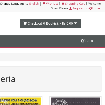
|
Change Language to
English
Wish List
|
Shopping Cart
|
Welcome
Guest Please
Register
or
Login
Checkout 0
Book(s), -
Rs 0.00
BLOG
eria