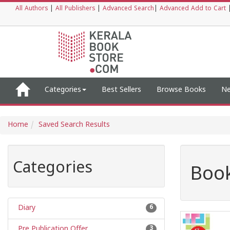
All Authors
|
All Publishers
|
Advanced Search
|
Advanced Add to Cart
Categories
Best Sellers
Browse Books
Ne
Home
Saved Search Results
Categories
Book
Diary
6
Pre Publication Offer
3