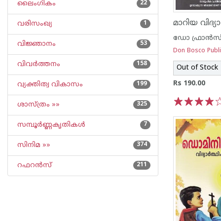
ലൈംഗികം
22
വരിസംഖ്യ
1
വിജ്ഞാനം
53
Don Bosco Publi
വിവര്‍ത്തനം
158
Out of Stock
Rs 190.00
വ്യക്തിത്വ വികാസം
199
ശാസ്ത്രം »»
325
1
2
3
4
5
സമ്പൂര്‍ണ്ണകൃതികള്‍
7
സിനിമ »»
374
റഫറന്‍സ്
211