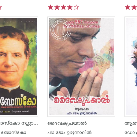
1
2
3
4
5
1
2
ഡോണ്‍ ബോസ്കോ നൂറ്റാണ്ടുകളുടെ നായകന്‍
ദൈവകൃപയാല്‍
ോ ബോസ്കോ
ഫാ ടോം ഉഴുന്നാലില്‍