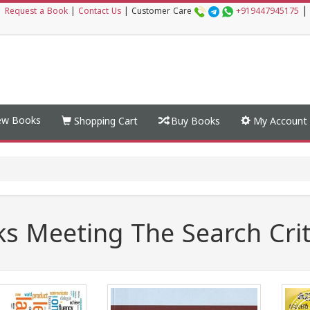
|
|
Request a Book
|
Contact Us
|
Customer Care
+919447945175
w Books
Shopping Cart
Buy Books
My Account
s Meeting The Search Crit