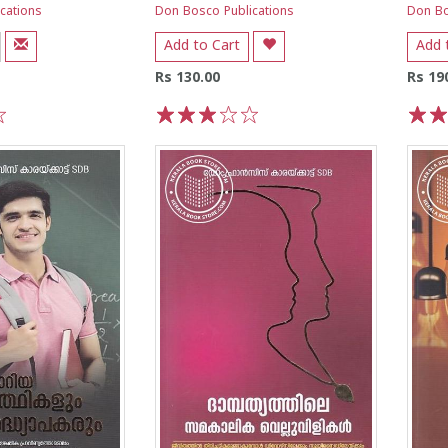
cations
Don Bosco Publications
Don Bo
Add to Cart
Add 
Rs 130.00
Rs 19
1
2
3
4
5
1
2