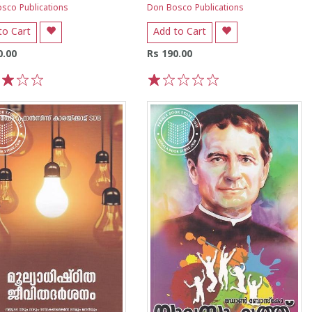
sco Publications
Don Bosco Publications
to Cart
Add to Cart
0.00
Rs 190.00
3
4
5
1
2
3
4
5