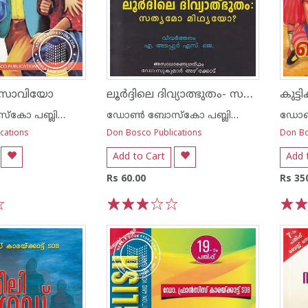
ലൂര്‍ദ്ദിലെ ദിവ്യാത്ഭുതം- സത്യമോ മിഥ്യയോ
 സാവിയോ
കുട്
ഡോണ്‍ ബോസ്കോ പബ്ലിക്കേഷന്‍സ്
ഡോണ്‍ ബോസ്കോ പബ്ലിക്കേഷന്‍സ്
cations
Don Bosco Publications
Don Bo
Add to Cart
Add 
Rs 60.00
Rs 35
1
2
3
4
5
1
2