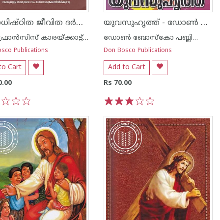
മൂല്യാധിഷ്ഠിത ജീവിത ദര്‍ശനം
യുവസുഹൃത്ത് - ഡോണ്‍ ബോസ്കോ
ഡോ ഫ്രാന്‍സിസ് കാരയ്ക്കാട്ട് എസ് ഡി ബി
ഡോണ്‍ ബോസ്കോ പബ്ലിക്കേഷന്‍സ്
sco Publications
Don Bosco Publications
to Cart
Add to Cart
0.00
Rs 70.00
3
4
5
1
2
3
4
5