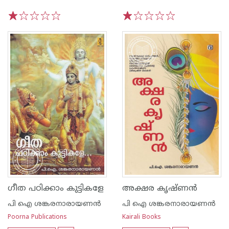
1
2
3
4
5
1
2
3
4
5
ഗീത പഠിക്കാം കുട്ടികളേ
അക്ഷര കൃഷ്ണന്‍
പി ഐ ശങ്കരനാരായണ‌ന്‍
പി ഐ ശങ്കരനാരായണ‌ന്‍
Poorna Publications
Kairali Books