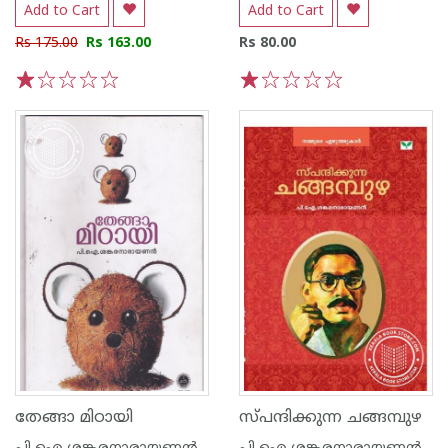
Add to Cart
Add to Cart
Rs 175.00
Rs 163.00
Rs 80.00
1
2
3
4
5
1
2
3
4
5
തേങ്ങാ മിഠായി
സ്പന്ദിക്കുന്ന ചങ്ങമ്പുഴ