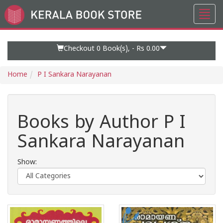
Toggl
Go
navig
to
Home
Page
Checkout 0
Book(s), -
Rs 0.00
Home
P I Sankara Narayanan
Books by Author P I
Sankara Narayanan
Show: