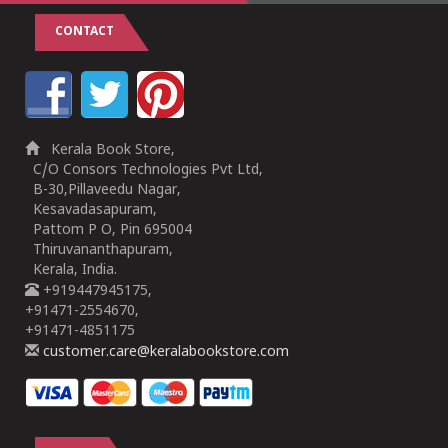
CONTACT
Kerala Book Store,
C/O Consors Technologies Pvt Ltd,
B-30,Pillaveedu Nagar,
Kesavadasapuram,
Pattom P O, Pin 695004
Thiruvananthapuram,
Kerala, India.
+919447945175,
+91471-2554670,
+91471-4851175
customer.care@keralabookstore.com