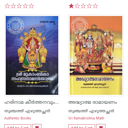
1
2
3
4
5
1
2
3
4
5
ഹരിനാമ കീർത്തനവും പൂന്താനത്തിൻറെ ജ്ഞാനപ്പാനയും
അദ്ധ്യാത്മ രാമായണം
തുഞ്ചത്ത് എഴുത്തച്ഛന്‍
തുഞ്ചത്ത് എഴുത്തച്ഛന്‍
Authentic Books
Sri Ramakrishna Math