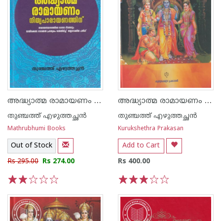
അദ്ധ്യാത്മ രാമായണം നിത്യപാരായണത്തിന്
അദ്ധ്യാത്മ രാമായണം - കിളിപ്പാട്ട് - വലിയ അക്ഷരം
തുഞ്ചത്ത് എഴുത്തച്ഛന്‍
തുഞ്ചത്ത് എഴുത്തച്ഛന്‍
Mathrubhumi Books
Kurukshethra Prakasan
Out of Stock
Add to Cart
Rs 295.00
Rs 274.00
Rs 400.00
1
2
3
4
5
1
2
3
4
5