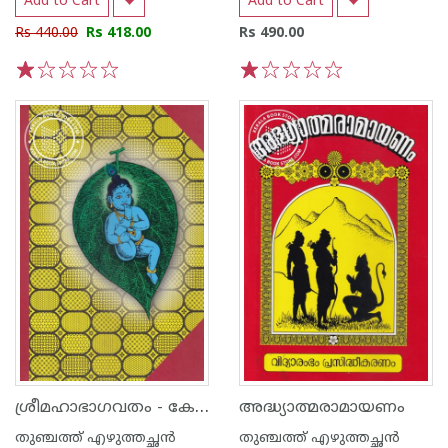
Add to Cart
Add to Cart
Rs 440.00
Rs 418.00
Rs 490.00
1
2
3
4
5
1
2
3
4
5
ശ്രീമഹാഭാഗവതം - കേരള ഭാഷാഗാനം
അദ്ധ്യാത്മരാമായണം
തുഞ്ചത്ത് എഴുത്തച്ഛന്‍
തുഞ്ചത്ത് എഴുത്തച്ഛന്‍