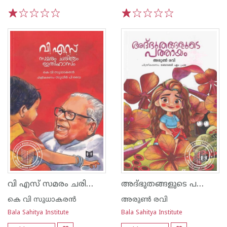
1
2
3
4
5
1
2
3
4
5
വി എസ് സമരം ചരിത്രം ഇതിഹാസം
അദ്ഭുതങ്ങളുടെ പത്തായം
കെ വി സുധാകരന്‍
അരുൺ രവി
Bala Sahitya Institute
Bala Sahitya Institute