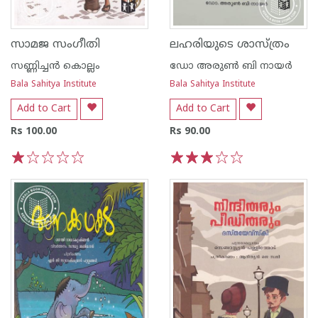
സാമജ സംഗീതി
ലഹരിയുടെ ശാസ്ത്രം
സണ്ണിച്ചൻ കൊല്ലം
ഡോ അരുണ്‍ ബി നായര്‍
Bala Sahitya Institute
Bala Sahitya Institute
Add to Cart
Add to Cart
Rs 100.00
Rs 90.00
1
2
3
4
5
1
2
3
4
5