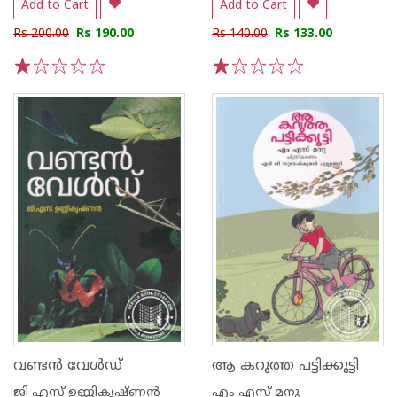
Add to Cart
Add to Cart
Rs 200.00
Rs 190.00
Rs 140.00
Rs 133.00
1
2
3
4
5
1
2
3
4
5
വണ്ടൻ വേൾഡ്
ആ കറുത്ത പട്ടിക്കുട്ടി
ജി എസ് ഉണ്ണികൃഷ്ണ‌ൻ
എം എസ് മനു