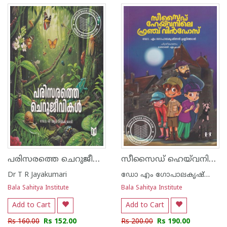
പരിസരത്തെ ചെറുജീവികൾ
സീസൈഡ് ഹെയ്‌വനിലെ ഫ്രഞ്ച് വിൻഡോസ്
Dr T R Jayakumari
ഡോ എം ഗോപാലകൃഷ്ണന്‍ ഉണ്ണിത്താന്‍
Bala Sahitya Institute
Bala Sahitya Institute
Add to Cart
Add to Cart
Rs 160.00
Rs 152.00
Rs 200.00
Rs 190.00