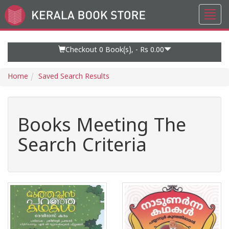
Toggl
Go
navig
to
Home
Page
Checkout 0
Book(s), -
Rs 0.00
Home
Saved Search Results
Books Meeting The
Search Criteria