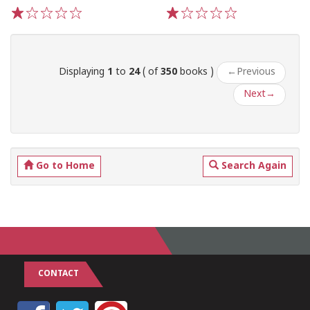
1
2
3
4
5
1
2
3
4
5
Displaying
1
to
24
( of
350
books )
←
Previous
Next
→
Go to Home
Search Again
CONTACT