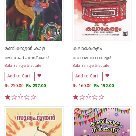
മണിക്കുട്ടന്‍ കാള
കലാകേരളം
ജോസഫ് പനയ്ക്കല്‍
ഡോ രാജാ വാര്യര്‍
Bala Sahitya Institute
Bala Sahitya Institute
Add to Cart
Add to Cart
Rs 250.00
Rs 237.00
Rs 160.00
Rs 152.00
1
2
3
4
5
1
2
3
4
5