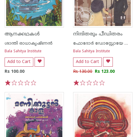
ആനക്കഥകൾ
നിന്ദിതരും പീഡിതരം
ശാന്തി രാധാകൃഷ്ണന്‍
ഫോദോര്‍ ഡോസ്റ്റോയേ ഫ്സ്കി
Bala Sahitya Institute
Bala Sahitya Institute
Add to Cart
Add to Cart
Rs 100.00
Rs 130.00
Rs 123.00
1
2
3
4
5
1
2
3
4
5