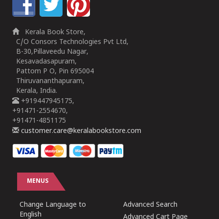
Kerala Book Store,
C/O Consors Technologies Pvt Ltd,
B-30,Pillaveedu Nagar,
Kesavadasapuram,
Pattom P O, Pin 695004
Thiruvananthapuram,
Kerala, India.
+919447945175,
+91471-2554670,
+91471-4851175
customer.care@keralabookstore.com
MENUS
Change Language to
Advanced Search
English
Advanced Cart Page