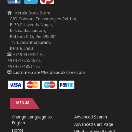
Kerala Book Store,
C/O Consors Technologies Pvt Ltd,
B-30,Pillaveedu Nagar,
Kesavadasapuram,
Pattom P O, Pin 695004
Thiruvananthapuram,
Kerala, India.
+919447945175,
+91471-2554670,
+91471-4851175
customer.care@keralabookstore.com
MENUS
Change Language to
Advanced Search
English
Advanced Cart Page
Home