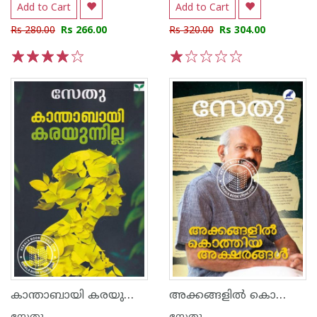
Add to Cart
Add to Cart
Rs 280.00
Rs 266.00
Rs 320.00
Rs 304.00
1
2
3
4
5
1
2
3
4
5
കാന്താബായി കരയുന്നില്ല
അക്കങ്ങളിൽ കൊത്തിയ അക്ഷരങ്ങൾ