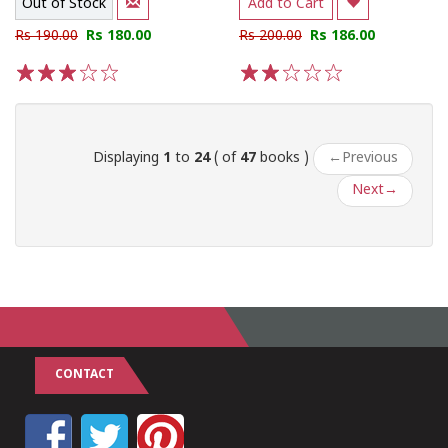
Out of Stock
Add to Cart
Rs 190.00
Rs 180.00
Rs 200.00
Rs 186.00
1
2
3
4
5
1
2
3
4
5
Displaying
1
to
24
( of
47
books )
←
Previous
Next
→
CONTACT