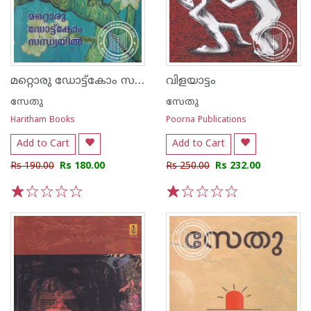
മറ്റൊരു ഡോട്ട്കോം സന്ധ്യയില്‍
വിളയാട്ടം
സേതു
സേതു
Haritham Books
Poorna Publications
Add to Cart
Add to Cart
Rs 190.00
Rs 180.00
Rs 250.00
Rs 232.00
1
2
3
4
5
1
2
3
4
5