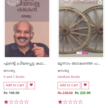
എന്റെ പ്രിയപ്പെട്ട കഥകള്‍ - സേതു
മൂന്നാം ലോകത്തെ പക്ഷികള്‍
സേതു
സേതു
H and C Books
Haritham Books
Add to Cart
Add to Cart
Rs 100.00
Rs 240.00
Rs 223.00
1
2
3
4
5
1
2
3
4
5