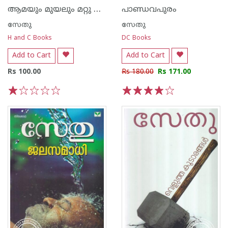
ആമയും മുയലും മറ്റു ഗുണപാഠനകഥകളും
പാണ്ഡവപുരം
സേതു
സേതു
H and C Books
DC Books
Add to Cart
Add to Cart
Rs 100.00
Rs 180.00
Rs 171.00
1
2
3
4
5
1
2
3
4
5