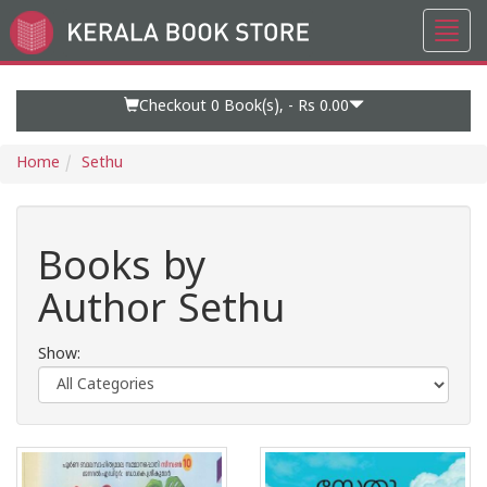
Toggl
Go
navig
to
Home
Page
Checkout 0
Book(s), -
Rs 0.00
Home
Sethu
Books by
Author Sethu
Show: