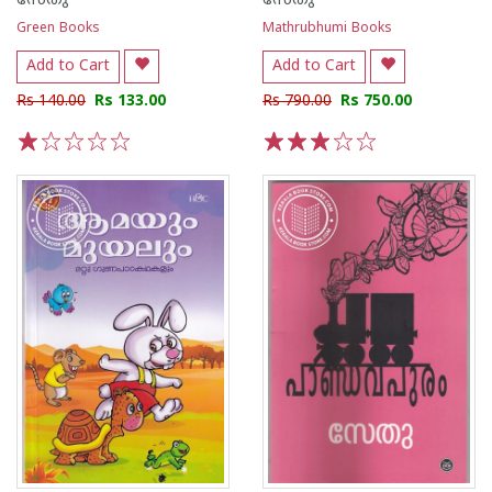
സേതു
സേതു
Green Books
Mathrubhumi Books
Add to Cart
Add to Cart
Rs 140.00
Rs 133.00
Rs 790.00
Rs 750.00
1
2
3
4
5
1
2
3
4
5