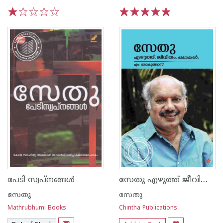
1
2
3
4
5
1
2
3
4
5
സേതു എഴുത്ത് ജീവിതം കഥകള്‍
പേടി സ്വപ്നങ്ങള്‍
സേതു
സേതു
Mathrubhumi Books
Chintha Publications