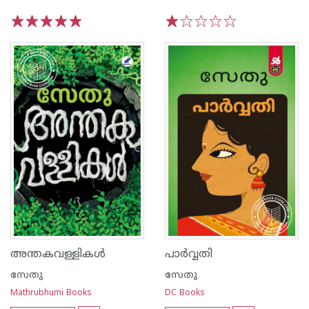
1
2
3
4
5
1
2
3
4
5
അന്തകവള്ളികൾ
പാര്‍വ്വതി
സേതു
സേതു
Mathrubhumi Books
DC Books