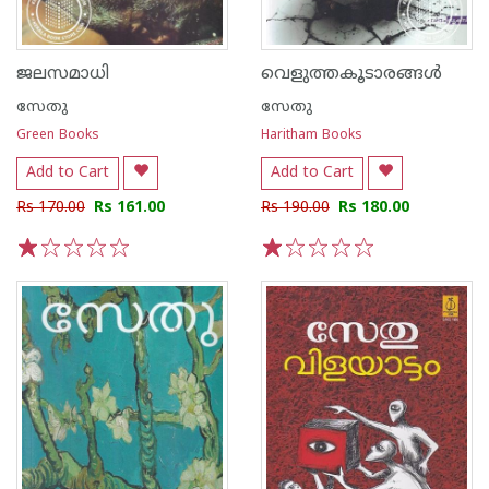
ജലസമാധി
വെളുത്തകൂടാരങ്ങള്‍
സേതു
സേതു
Green Books
Haritham Books
Add to Cart
Add to Cart
Rs 170.00
Rs 161.00
Rs 190.00
Rs 180.00
1
2
3
4
5
1
2
3
4
5