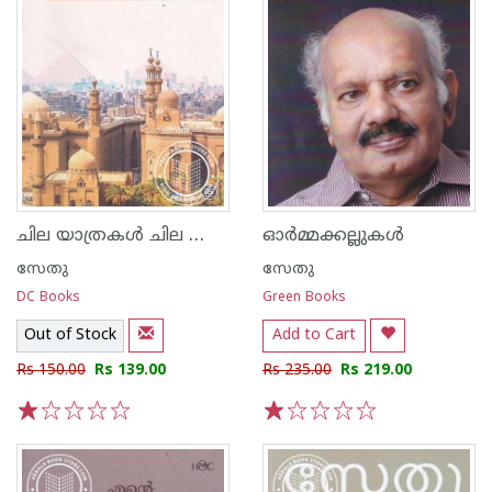
ചില യാത്രകള്‍ ചില അനുഭവങ്ങള്‍
ഓര്‍മ്മക്കല്ലുകള്‍
സേതു
സേതു
DC Books
Green Books
Out of Stock
Add to Cart
Rs 150.00
Rs 139.00
Rs 235.00
Rs 219.00
1
2
3
4
5
1
2
3
4
5