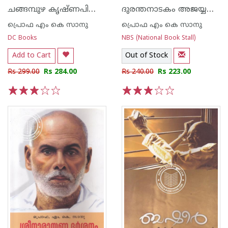
ചങ്ങമ്പുഴ കൃഷ്ണപിള്ള നക്ഷത്രങ്ങളുടെ സ്നേഹഭാജനം
ദുരന്തനാടകം അജയ്യതയുടെ അമര സംഗീതം
പ്രൊഫ എം കെ സാനു
പ്രൊഫ എം കെ സാനു
DC Books
NBS (National Book Stall)
Add to Cart
Out of Stock
Rs 299.00
Rs 284.00
Rs 240.00
Rs 223.00
1
2
3
4
5
1
2
3
4
5