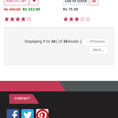
Add to Cart
Out of Stock
Rs 350.00
Rs 332.00
Rs 75.00
1
2
3
4
5
1
2
3
4
5
Displaying
1
to
24
( of
24
books )
←
Previous
Next
→
CONTACT