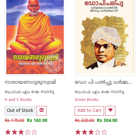
ഡോ പി പല്‍പ്പു ധര്‍മ്മബോധത്തില്‍ ജീവിച്ച കര്‍മ്മയോഗി
നാരായണഗുരുസ്വാമി
പ്രൊഫ എം കെ സാനു
പ്രൊഫ എം കെ സാനു
H and C Books
Green Books
Out of Stock
Add to Cart
Rs 175.00
Rs 163.00
Rs 320.00
Rs 304.00
1
2
3
4
5
1
2
3
4
5