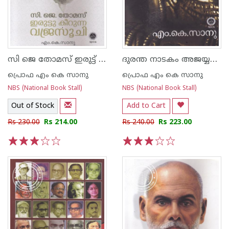
സി ജെ തോമസ് ഇരുട്ട് കീറുന്ന വജ്രസൂചി
ദുരന്ത നാടകം അജയ്യതയുടെ അമരസംഗീതം
പ്രൊഫ എം കെ സാനു
പ്രൊഫ എം കെ സാനു
NBS (National Book Stall)
NBS (National Book Stall)
Out of Stock
Add to Cart
Rs 230.00
Rs 214.00
Rs 240.00
Rs 223.00
1
2
3
4
5
1
2
3
4
5