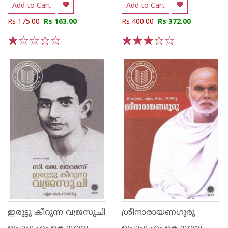
Add to Cart
Add to Cart
Rs 175.00
Rs 163.00
Rs 400.00
Rs 372.00
1
2
3
4
5
1
2
3
4
5
ഇരുട്ടു കീറുന്ന വജ്രസൂചി
ശ്രീനാരായണഗുരു