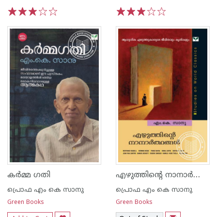
1
2
3
4
5
1
2
3
4
5
എഴുത്തിന്റെ നാനാര്‍ത്ഥങ്ങള്‍
കര്‍മ്മ ഗതി
പ്രൊഫ എം കെ സാനു
പ്രൊഫ എം കെ സാനു
Green Books
Green Books