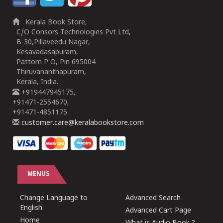
Kerala Book Store,
C/O Consors Technologies Pvt Ltd,
B-30,Pillaveedu Nagar,
Kesavadasapuram,
Pattom P O, Pin 695004
Thiruvananthapuram,
Kerala, India.
+919447945175,
+91471-2554670,
+91471-4851175
customer.care@keralabookstore.com
MENUS
Change Language to
Advanced Search
English
Advanced Cart Page
Home