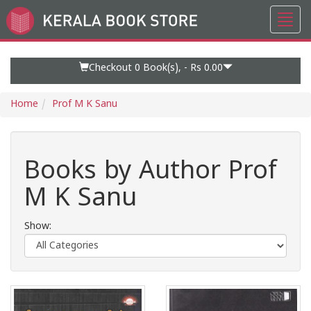
Toggl
Go
navig
to
Home
Page
Checkout 0
Book(s), -
Rs 0.00
Home
Prof M K Sanu
Books by Author Prof
M K Sanu
Show: