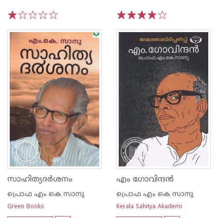
1
2
3
4
5
1
2
3
4
5
സാഹിത്യദര്‍ശനം
എം ഗോവിന്ദന്‍
പ്രൊഫ എം കെ സാനു
പ്രൊഫ എം കെ സാനു
Green Books
Kerala Sahitya Akademi