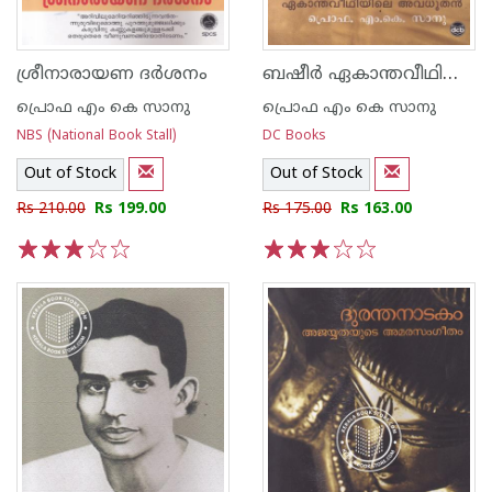
ബഷീര്‍ ഏകാന്തവീഥിയിലെ അവധൂതന്‍
ശ്രീനാരായണ ദര്‍ശനം
പ്രൊഫ എം കെ സാനു
പ്രൊഫ എം കെ സാനു
NBS (National Book Stall)
DC Books
Out of Stock
Out of Stock
Rs 210.00
Rs 199.00
Rs 175.00
Rs 163.00
1
2
3
4
5
1
2
3
4
5