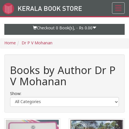
Toggl
Go
navig
to
Home
Page
Checkout 0
Book(s), -
Rs 0.00
Home
Dr P V Mohanan
Books by Author Dr P
V Mohanan
Show: