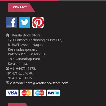
CONTACT
Kerala Book Store,
C/O Consors Technologies Pvt Ltd,
B-30,Pillaveedu Nagar,
Kesavadasapuram,
Pattom P O, Pin 695004
Thiruvananthapuram,
Kerala, India.
+919447945175,
+91471-2554670,
+91471-4851175
customer.care@keralabookstore.com