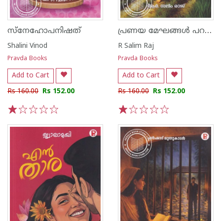
പ്രണയ മേഘങ്ങൾ പറയാതിരുന്നത്
സ്നേഹോപനിഷത്
Shalini Vinod
R Salim Raj
Pravda Books
Pravda Books
Add to Cart
Add to Cart
Rs 160.00
Rs 152.00
Rs 160.00
Rs 152.00
1
2
3
4
5
1
2
3
4
5