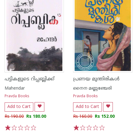
പട്ടികളുടെ റിപ്പബ്ലിക്ക്
പ്രണയ മുന്തിരികൾ
Mahendar
നൈന മണ്ണഞ്ചേരി
Pravda Books
Pravda Books
Add to Cart
Add to Cart
Rs 190.00
Rs 180.00
Rs 160.00
Rs 152.00
1
2
3
4
5
1
2
3
4
5