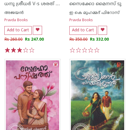
ധനു ശ്രീധർ V-s ശരത് ദാസ് IAS
സൈക്കോ മൈനസ് ടു
അജയന്‍
ഇ കെ മുഹമ്മദ് ഫിറോസ്
Pravda Books
Pravda Books
Add to Cart
Add to Cart
Rs 260.00
Rs 247.00
Rs 350.00
Rs 332.00
1
2
3
4
5
1
2
3
4
5