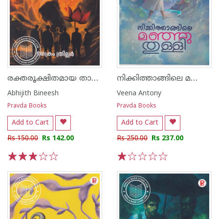
രക്തരൂക്ഷിതമായ താമര പൂക്കൾ
നിക്കിത്താങ്ങിലെ മഞ്ഞുതുള്ളി
Abhijith Bineesh
Veena Antony
Pravda Books
Pravda Books
Add to Cart
Add to Cart
Rs 150.00
Rs 142.00
Rs 250.00
Rs 237.00
1
2
3
4
5
1
2
3
4
5