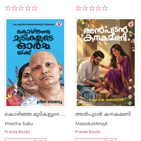
1
2
3
4
5
1
2
3
4
5
കൊഴിഞ്ഞ മുടികളുടെ ഓർമ്മയ്ക്ക്
അൻപുടൻ കനകമണി
Preetha Babu
MalavikaMelayil
Pravda Books
Pravda Books