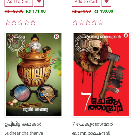
Add to Cart
Add to Cart
Rs 180.00
Rs 171.00
Rs 210.00
Rs 199.00
1
2
3
4
5
1
2
3
4
5
ഉപ്പിലിട്ട കഥകൾ
7 ചെകുത്താന്മാർ
Sudheer chaithanya
ബാബു രാമചന്ദ്രന്‍