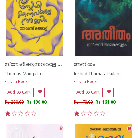
സ്നേഹിക്കുന്നവരല്ലേ നമ്മൾ
അതീതം
Thomas Mangattu
Inshad Thamarakkulam
Pravda Books
Pravda Books
Add to Cart
Add to Cart
Rs 200.00
Rs 190.00
Rs 170.00
Rs 161.00
1
2
3
4
5
1
2
3
4
5