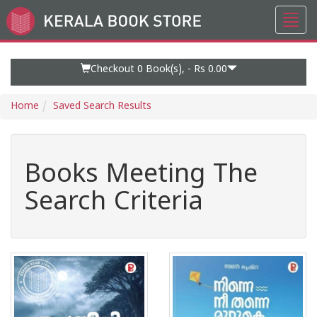
Toggl
Go
navig
to
Home
Page
Checkout 0
Book(s), -
Rs 0.00
Home
Saved Search Results
Books Meeting The
Search Criteria