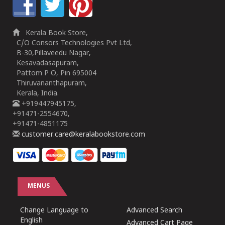
Kerala Book Store,
C/O Consors Technologies Pvt Ltd,
B-30,Pillaveedu Nagar,
Kesavadasapuram,
Pattom P O, Pin 695004
Thiruvananthapuram,
Kerala, India.
+919447945175,
+91471-2554670,
+91471-4851175
customer.care@keralabookstore.com
MENUS
Change Language to
Advanced Search
English
Advanced Cart Page