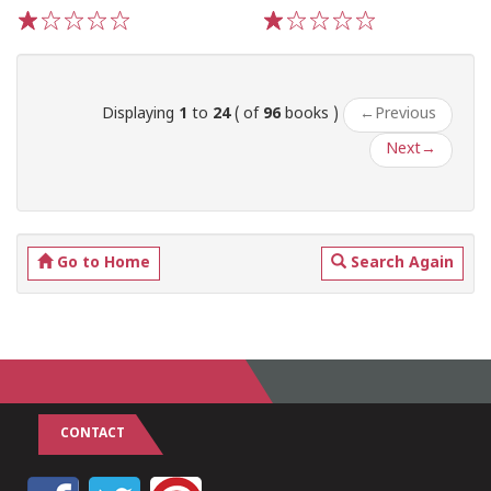
1
2
3
4
5
1
2
3
4
5
Displaying
1
to
24
( of
96
books )
←
Previous
Next
→
Go to Home
Search Again
CONTACT