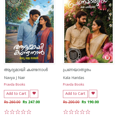
ആദ്യമായി കണ്ടനാൾ
പ്രണയാതുരം
Navya J Nair
Kala Haridas
Pravda Books
Pravda Books
Add to Cart
Add to Cart
Rs 260.00
Rs 247.00
Rs 200.00
Rs 190.00
1
2
3
4
5
1
2
3
4
5