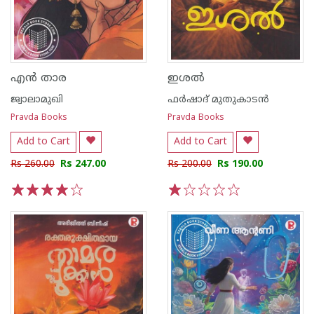
എൻ താര
ഇശൽ
ജ്വാലാമുഖി
ഫർഷാദ് മുതുകാടൻ
Pravda Books
Pravda Books
Add to Cart
Add to Cart
Rs 260.00
Rs 247.00
Rs 200.00
Rs 190.00
1
2
3
4
5
1
2
3
4
5