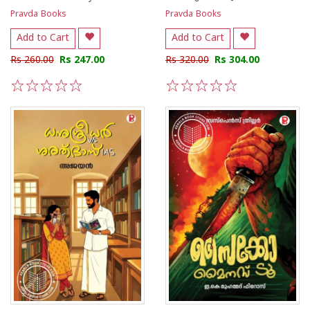
Pravda Books
Pravda Books
Add to Cart
Add to Cart
Rs 260.00
Rs 247.00
Rs 320.00
Rs 304.00
1
2
3
4
5
1
2
3
4
5