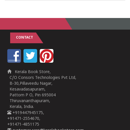
CONTACT
Kerala Book Store,
C/O Consors Technologies Pvt Ltd,
B-30,Pillaveedu Nagar,
Kesavadasapuram,
Pattom P O, Pin 695004
Thiruvananthapuram,
Kerala, India.
+919447945175,
+91471-2554670,
+91471-4851175