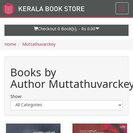
Toggl
Go
navig
to
Home
Page
Checkout 0
Book(s), -
Rs 0.00
Home
Muttathuvarckey
Books by
Author Muttathuvarcke
Show: