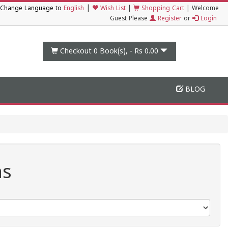
|
Change Language to
English
Wish List
|
Shopping Cart
|
Welcome
Guest Please
Register
or
Login
Checkout 0
Book(s), -
Rs 0.00
BLOG
as