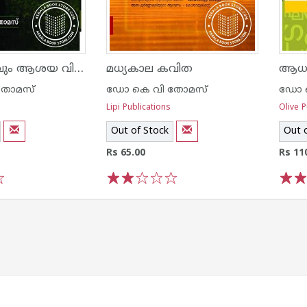
വിവര്‍ത്തനവും ആശയ വിനിമയവും
മധ്യകാല കവിത
ആധു
തോമസ്
ഡോ കെ വി തോമസ്
ഡോ 
Lipi Publications
Olive P
Out of Stock
Out 
Rs 65.00
Rs 11
1
2
3
4
5
1
2