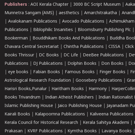
Publishers
:
AOI Kerala Chapter
|
3000 BC Script Museum
|
Aaka
Munnetra Sangam (AMS)
|
aesthetics
|
Amarchitrakatha
|
Anand
|
Avalokanam Publications
|
Avocado Publications
|
Azhimukham
Publications
|
Biblophilic Insanities
|
Bloomsburry Publishing Plc
Bookerman
|
Bouddhikam Books And Publications
|
Buddha Boo
Chavara Central Secretariat
|
Chintha Publications
|
CISSA
|
Clic
Books Thrissur
|
DC Books
|
DC Life
|
DeeBee Publications
|
De
Publications
|
DJ Publications
|
Dolphin Books
|
Don Books
|
Don
|
eye books
|
Fabian Books
|
Famous Books
|
Finger Books
|
Fi
Astrological Research Foundation
|
Goosebery Publications
|
Gra
Harisri Books,Punalur
|
Haritham Books
|
Harmony
|
HarperCollin
Books Trivandrum
|
Indian Atheist Publishers
|
Indian Rationalist 
Islamic Publishing House
|
Jaico Publishing House
|
Jayanadam Pub
Kairali Books
|
Kalapoornna Publications
|
Kaliveena Publications
Kerala Council for Historical Research
|
Kerala Sahitya Akademi
|
Prakasan
|
KVRF Publications
|
Kymtha Books
|
Lavanya Books