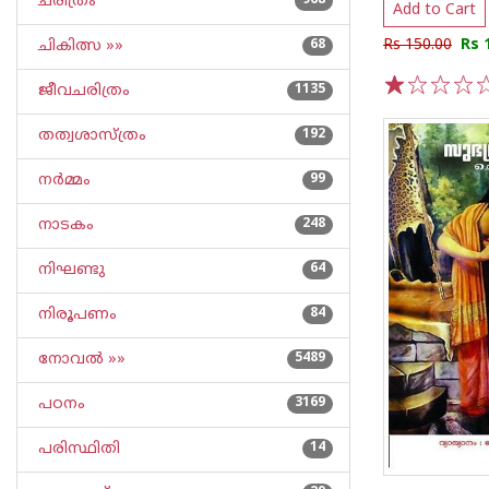
ചരിത്രം
968
Add to Cart
Rs 150.00
Rs 
ചികിത്സ »»
68
ജീവചരിത്രം
1135
1
2
3
4
5
തത്വശാസ്ത്രം
192
നര്‍മ്മം
99
നാടകം
248
നിഘണ്ടു
64
നിരൂപണം
84
നോവല്‍ »»
5489
പഠനം
3169
പരിസ്ഥിതി
14