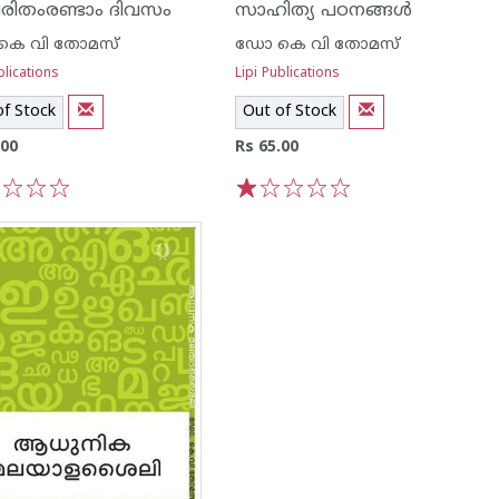
രിതംരണ്ടാം ദിവസം
സാഹിത്യ പഠനങ്ങള്‍
കെ വി തോമസ്
ഡോ കെ വി തോമസ്
blications
Lipi Publications
of Stock
Out of Stock
.00
Rs 65.00
3
4
5
1
2
3
4
5