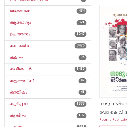
ആത്മകഥ
484
ആരോഗ്യം
321
ഉപന്യാസം
1047
കഥകള്‍ »»
3476
കല »»
95
കവിതകള്‍
1480
കളക്ഷന്‍സ്
47
കായികം
41
കുറിപ്പ്‌ »»
1333
ഡോ കെ വി 
കൃഷി »»
197
Poorna Publicat