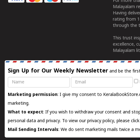
For more tha
Malayalam re
Having deliv
rating from 
through the t
This trust in
excellence, c
Malayalam lit
Sign Up for Our Weekly Newsletter
and be the firs
Name
Email
Marketing permission
: I give my consent to KeralaBookStore.
marketing.
What to expect
: If you wish to withdraw your consent and stop
personal data and privacy. To view our privacy policy, please
clic
Mail Sending Intervals
: We do sent marketing mails twice a mo