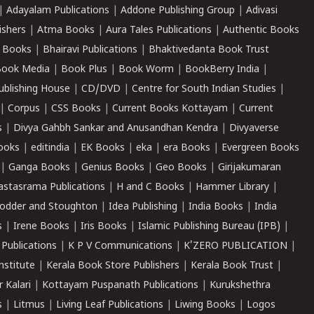
|
Adayalam Publications
|
Addone Publishing Group
|
Adivasi
ishers
|
Atma Books
|
Aura Tales Publications
|
Authentic Books
 Books
|
Bhairavi Publications
|
Bhaktivedanta Book Trust
ook Media
|
Book Plus
|
Book Worm
|
BookBerry India
|
ublishing House
|
CD/DVD
|
Centre for South Indian Studies
|
|
Corpus
|
CSS Books
|
Current Books Kottayam
|
Current
s
|
Divya Gahbh Sankar and Anusandhan Kendra
|
Divyaverse
ooks
|
editindia
|
EK Books
|
eka
|
era Books
|
Evergreen Books
|
Ganga Books
|
Genius Books
|
Geo Books
|
Girijakumaran
astasrama Publications
|
H and C Books
|
Hammer Library
|
odder and Stoughton
|
Idea Publishing
|
India Books
|
India
s
|
Irene Books
|
Iris Books
|
Islamic Publishing Bureau (IPB)
|
 Publications
|
K P V Communications
|
K'ZERO PUBLICATION
|
nstitute
|
Kerala Book Store Publishers
|
Kerala Book Trust
|
r Kalari
|
Kottayam Puspanath Publications
|
Kurukshethra
s
|
Litmus
|
Living Leaf Publications
|
Liwing Books
|
Logos