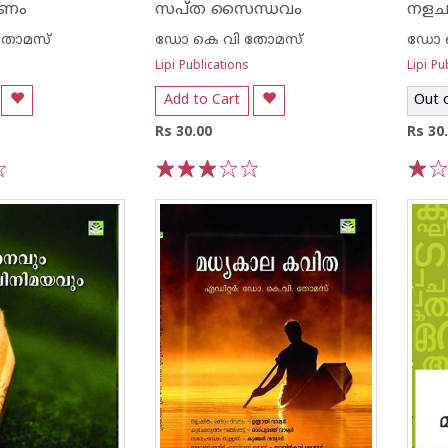
രണം
സപ്ത സൈന്ധവം
നളച
തോമസ്
ഡോ കെ വി തോമസ്
ഡോ 
Lipi Publications
Lipi Pu
Add to Cart
Out 
Rs 30.00
Rs 30
1
2
3
4
5
1
2