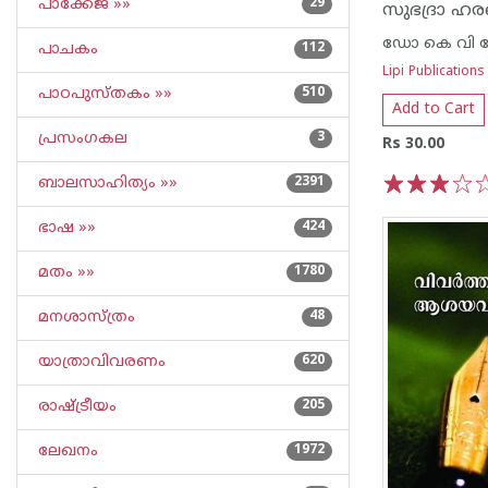
പാക്കേജ് »»
29
സുഭദ്രാ ഹ
ഡോ കെ വി 
പാചകം
112
Lipi Publications
പാഠപുസ്തകം »»
510
Add to Cart
പ്രസംഗകല
3
Rs 30.00
ബാലസാഹിത്യം »»
2391
1
2
3
4
5
ഭാഷ »»
424
മതം »»
1780
മനശാസ്ത്രം
48
യാത്രാവിവരണം
620
രാഷ്ട്രീയം
205
ലേഖനം
1972