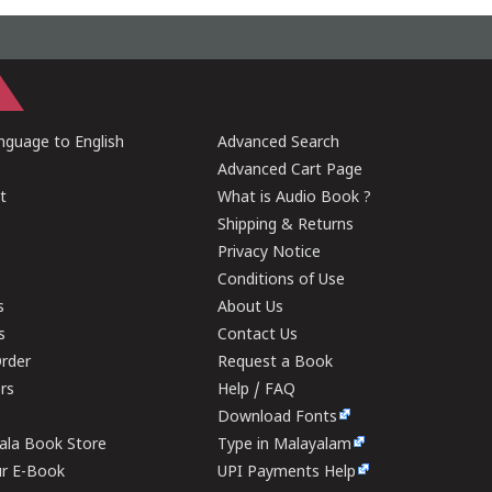
guage to English
Advanced Search
Advanced Cart Page
t
What is Audio Book ?
Shipping & Returns
Privacy Notice
Conditions of Use
s
About Us
s
Contact Us
rder
Request a Book
ers
Help / FAQ
Download Fonts
rala Book Store
Type in Malayalam
ur E-Book
UPI Payments Help