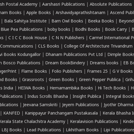
sh Postal Academy
|
Aarshasri Publications
|
Absolute Publications
ham Books
|
Apple Books
|
Arshavidyaprathishtanam
|
Ascend Publ
|
Bala Sahitya Institute
|
Barn Owl Books
|
Beeka Books
|
Beyond
|
Blue Pea Publications
|
boby books
|
Bodhi Books
|
Book Carry
|
B
ks
|
C I C C Book House
|
C N N Publishers
|
Carmel International P
k Communications
|
CLS Books
|
College Of Architecture Trivandrum
vi Books Kodungallor
|
Dhanam Publications Pvt Ltd
|
Dimple Book
 Bosco Publications
|
Dream BookBindery
|
Dreams books
|
EB B
ngerPrint
|
Flame Books
|
Folio Publishers
|
Frames 25
|
G V Books
nd Books
|
Grassroots
|
Green Books
|
Green Pepper Publica
|
Grih
s India
|
HEIWA Books
|
Hemamambika Books
|
Hi Tech Books
|
H
Publications
|
Indus Scrolls Bhasha
|
Insight Publica
|
Integral Book
lications
|
Jeevana Samskriti
|
Jeyem Publications
|
Jyothir Dharma
|
KANFED
|
Kanippayur Panchangam Pustakasala
|
Kerala Bhasha I
Kerala State Chalachitra Academy
|
Keralavision Publications
|
Kinde
|
LBJ Books
|
Lead Publications
|
Likhitham Books
|
Lipi Publication