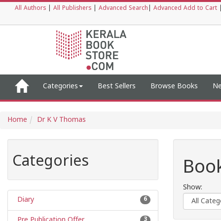
All Authors
|
All Publishers
|
Advanced Search
|
Advanced Add to Cart
Categories
Best Sellers
Browse Books
Ne
Home
Dr K V Thomas
Categories
Book
Show:
Diary
6
Pre Publication Offer
3