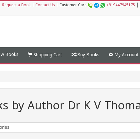
|
|
Request a Book
|
Contact Us
|
Customer Care
+919447945175
w Books
Shopping Cart
Buy Books
My Account
s by Author Dr K V Thom