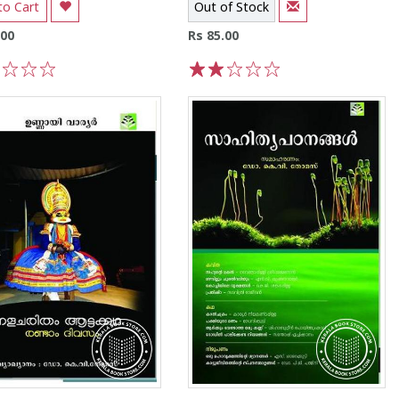
to Cart
Out of Stock
.00
Rs 85.00
3
4
5
1
2
3
4
5