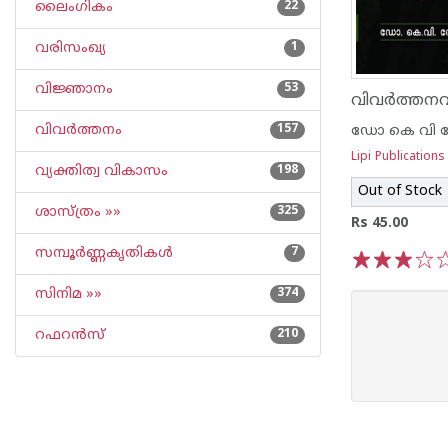
ലൈംഗികം
22
വരിസംഖ്യ
1
വിജ്ഞാനം
53
വിവര്‍ത്തനം
157
ഡോ കെ വി 
Lipi Publications
വ്യക്തിത്വ വികാസം
198
Out of Stock
ശാസ്ത്രം »»
325
Rs 45.00
സമ്പൂര്‍ണ്ണകൃതികള്‍
7
1
2
3
4
5
സിനിമ »»
374
റഫറന്‍സ്
210