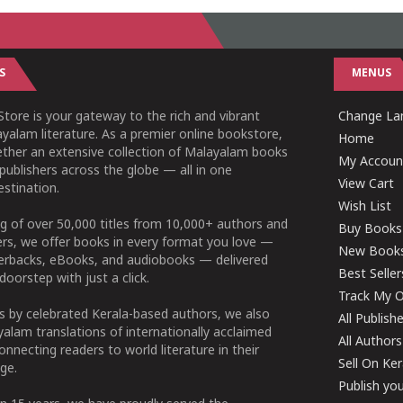
S
MENUS
tore is your gateway to the rich and vibrant
Change Lan
yalam literature. As a premier online bookstore,
Home
ether an extensive collection of Malayalam books
My Accoun
publishers across the globe — all in one
View Cart
stination.
Wish List
g of over 50,000 titles from 10,000+ authors and
Buy Books
ers, we offer books in every format you love —
New Book
perbacks, eBooks, and audiobooks — delivered
Best Seller
doorstep with just a click.
Track My O
 by celebrated Kerala-based authors, we also
All Publish
alam translations of internationally acclaimed
All Authors
connecting readers to world literature in their
Sell On Ke
ge.
Publish yo