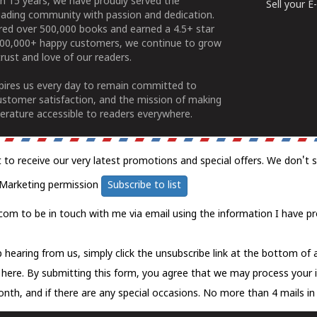
n 15 years, we have proudly served the
Sell your 
ading community with passion and dedication.
ered over 500,000 books and earned a 4.5+ star
100,000+ happy customers, we continue to grow
rust and love of our readers.
spires us every day to remain committed to
ustomer satisfaction, and the mission of making
erature accessible to readers everywhere.
t to receive our very latest promotions and special offers. We don't 
Marketing permission
Subscribe to list
com to be in touch with me via email using the information I have pr
 hearing from us, simply click the unsubscribe link at the bottom of
k here.
By submitting this form, you agree that we may process your 
nth, and if there are any special occasions. No more than 4 mails in 