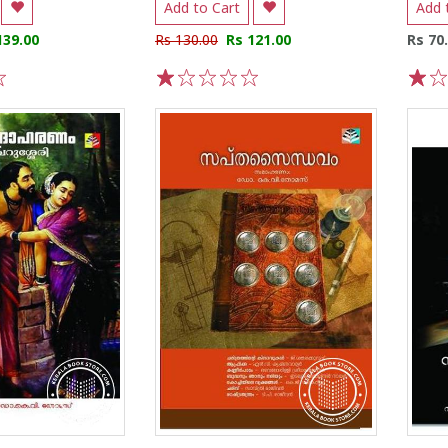
Add to Cart
Add 
139.00
Rs 130.00
Rs 121.00
Rs 70
1
2
3
4
5
1
2