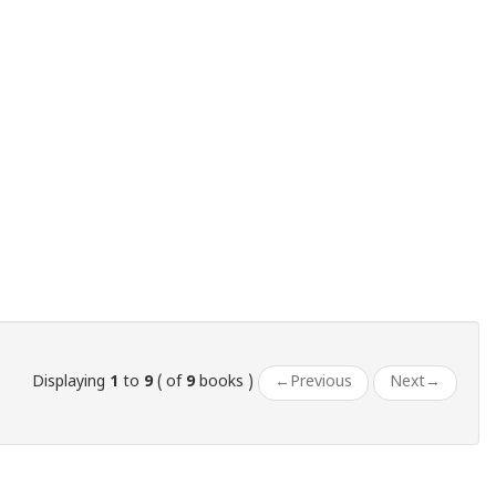
Displaying
1
to
9
( of
9
books )
←
Previous
Next
→