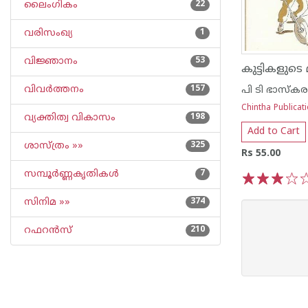
ലൈംഗികം
22
വരിസംഖ്യ
1
വിജ്ഞാനം
53
കുട്ടികളുടെ
വിവര്‍ത്തനം
157
പി ടി ഭാസ്കര
Chintha Publicat
വ്യക്തിത്വ വികാസം
198
Add to Cart
ശാസ്ത്രം »»
325
Rs 55.00
സമ്പൂര്‍ണ്ണകൃതികള്‍
7
1
2
3
4
5
സിനിമ »»
374
റഫറന്‍സ്
210