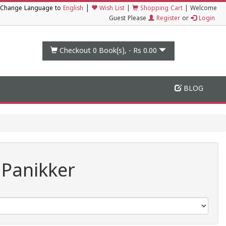
|
Change Language to
English
Wish List
|
Shopping Cart
|
Welcome
Guest Please
Register
or
Login
Checkout 0
Book(s), -
Rs 0.00
BLOG
 Panikker