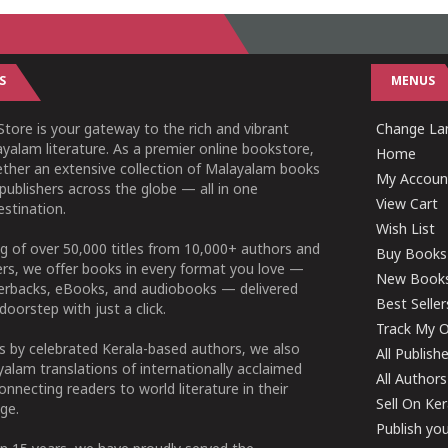
S
MENUS
tore is your gateway to the rich and vibrant
Change Lan
yalam literature. As a premier online bookstore,
Home
ether an extensive collection of Malayalam books
My Accoun
publishers across the globe — all in one
View Cart
stination.
Wish List
g of over 50,000 titles from 10,000+ authors and
Buy Books
ers, we offer books in every format you love —
New Book
perbacks, eBooks, and audiobooks — delivered
Best Seller
doorstep with just a click.
Track My O
 by celebrated Kerala-based authors, we also
All Publish
alam translations of internationally acclaimed
All Authors
connecting readers to world literature in their
Sell On Ke
ge.
Publish yo