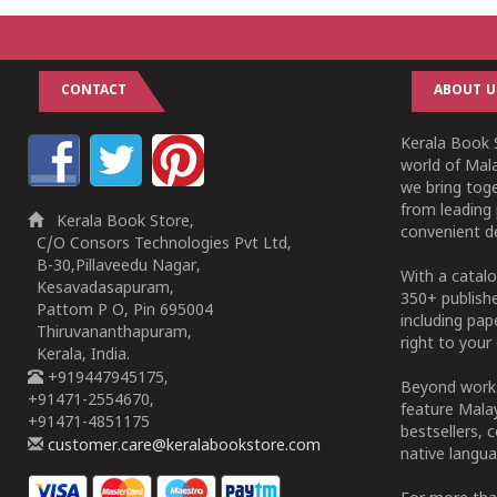
CONTACT
ABOUT U
Kerala Book S
world of Mala
we bring tog
from leading 
Kerala Book Store,
convenient de
C/O Consors Technologies Pvt Ltd,
B-30,Pillaveedu Nagar,
With a catalo
Kesavadasapuram,
350+ publish
Pattom P O, Pin 695004
including pa
Thiruvananthapuram,
right to your 
Kerala, India.
+919447945175,
Beyond works
+91471-2554670,
feature Malay
+91471-4851175
bestsellers, 
customer.care@keralabookstore.com
native langua