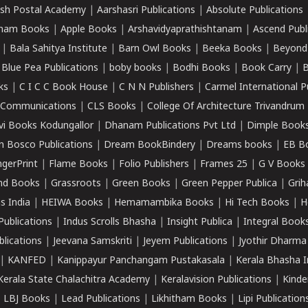
sh Postal Academy
|
Aarshasri Publications
|
Absolute Publications
ham Books
|
Apple Books
|
Arshavidyaprathishtanam
|
Ascend Publ
|
Bala Sahitya Institute
|
Barn Owl Books
|
Beeka Books
|
Beyond
|
Blue Pea Publications
|
boby books
|
Bodhi Books
|
Book Carry
|
B
ks
|
C I C C Book House
|
C N N Publishers
|
Carmel International P
k Communications
|
CLS Books
|
College Of Architecture Trivandrum
vi Books Kodungallor
|
Dhanam Publications Pvt Ltd
|
Dimple Book
 Bosco Publications
|
Dream BookBindery
|
Dreams books
|
EB B
ngerPrint
|
Flame Books
|
Folio Publishers
|
Frames 25
|
G V Books
nd Books
|
Grassroots
|
Green Books
|
Green Pepper Publica
|
Grih
s India
|
HEIWA Books
|
Hemamambika Books
|
Hi Tech Books
|
H
Publications
|
Indus Scrolls Bhasha
|
Insight Publica
|
Integral Book
lications
|
Jeevana Samskriti
|
Jeyem Publications
|
Jyothir Dharma
|
KANFED
|
Kanippayur Panchangam Pustakasala
|
Kerala Bhasha I
Kerala State Chalachitra Academy
|
Keralavision Publications
|
Kinde
|
LBJ Books
|
Lead Publications
|
Likhitham Books
|
Lipi Publication