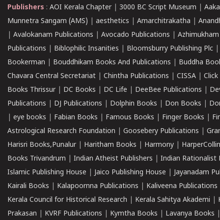
Publishers
:
AOI Kerala Chapter
|
3000 BC Script Museum
|
Aaka
Munnetra Sangam (AMS)
|
aesthetics
|
Amarchitrakatha
|
Anand
|
Avalokanam Publications
|
Avocado Publications
|
Azhimukham
Publications
|
Biblophilic Insanities
|
Bloomsburry Publishing Plc
Bookerman
|
Bouddhikam Books And Publications
|
Buddha Boo
Chavara Central Secretariat
|
Chintha Publications
|
CISSA
|
Clic
Books Thrissur
|
DC Books
|
DC Life
|
DeeBee Publications
|
De
Publications
|
DJ Publications
|
Dolphin Books
|
Don Books
|
Don
|
eye books
|
Fabian Books
|
Famous Books
|
Finger Books
|
Fi
Astrological Research Foundation
|
Goosebery Publications
|
Gra
Harisri Books,Punalur
|
Haritham Books
|
Harmony
|
HarperCollin
Books Trivandrum
|
Indian Atheist Publishers
|
Indian Rationalist 
Islamic Publishing House
|
Jaico Publishing House
|
Jayanadam Pub
Kairali Books
|
Kalapoornna Publications
|
Kaliveena Publications
Kerala Council for Historical Research
|
Kerala Sahitya Akademi
|
Prakasan
|
KVRF Publications
|
Kymtha Books
|
Lavanya Books