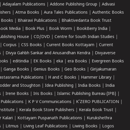
|
Adayalam Publications
|
Addone Publishing Group
|
Adivasi
ishers
|
Atma Books
|
Aura Tales Publications
|
Authentic Books
 Books
|
Bhairavi Publications
|
Bhaktivedanta Book Trust
ook Media
|
Book Plus
|
Book Worm
|
BookBerry India
|
ublishing House
|
CD/DVD
|
Centre for South Indian Studies
|
|
Corpus
|
CSS Books
|
Current Books Kottayam
|
Current
s
|
Divya Gahbh Sankar and Anusandhan Kendra
|
Divyaverse
ooks
|
editindia
|
EK Books
|
eka
|
era Books
|
Evergreen Books
|
Ganga Books
|
Genius Books
|
Geo Books
|
Girijakumaran
astasrama Publications
|
H and C Books
|
Hammer Library
|
odder and Stoughton
|
Idea Publishing
|
India Books
|
India
s
|
Irene Books
|
Iris Books
|
Islamic Publishing Bureau (IPB)
|
 Publications
|
K P V Communications
|
K'ZERO PUBLICATION
|
nstitute
|
Kerala Book Store Publishers
|
Kerala Book Trust
|
r Kalari
|
Kottayam Puspanath Publications
|
Kurukshethra
s
|
Litmus
|
Living Leaf Publications
|
Liwing Books
|
Logos