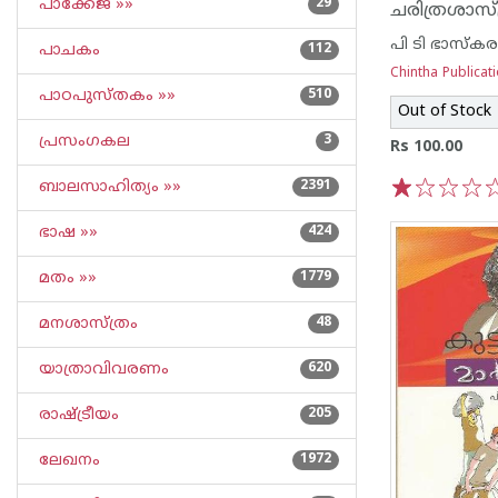
പാക്കേജ് »»
29
പി ടി ഭാസ്കര
പാചകം
112
Chintha Publicat
പാഠപുസ്തകം »»
510
Out of Stock
പ്രസംഗകല
3
Rs 100.00
ബാലസാഹിത്യം »»
2391
1
2
3
4
5
ഭാഷ »»
424
മതം »»
1779
മനശാസ്ത്രം
48
യാത്രാവിവരണം
620
രാഷ്ട്രീയം
205
ലേഖനം
1972