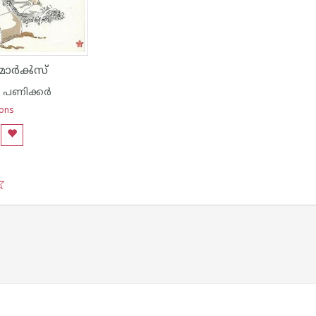
 മാര്‍ൿസ്
 പണിക്കര്‍
ions