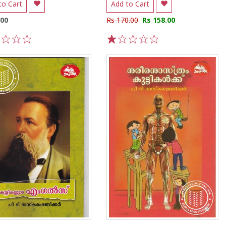
to Cart
Add to Cart
.00
Rs 170.00
Rs 158.00
3
4
5
1
2
3
4
5