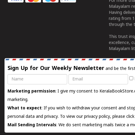
For more tha
Malayalam re
Having deliv
rating from 
through the t
This trust in
excellence, c
Malayalam lit
Sign Up for Our Weekly Newsletter
and be the firs
Name
Email
Marketing permission
: I give my consent to KeralaBookStore.
marketing.
What to expect
: If you wish to withdraw your consent and stop
personal data and privacy. To view our privacy policy, please
clic
Mail Sending Intervals
: We do sent marketing mails twice a mo