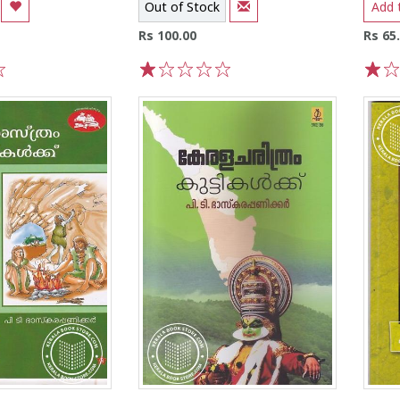
Out of Stock
Add 
Rs 100.00
Rs 65
1
2
3
4
5
1
2