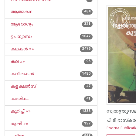
ആത്മകഥ
484
ആരോഗ്യം
321
ഉപന്യാസം
1047
കഥകള്‍ »»
3476
കല »»
95
കവിതകള്‍
1480
കളക്ഷന്‍സ്
47
കായികം
41
കുറിപ്പ്‌ »»
1333
പി ടി ഭാസ്കര
കൃഷി »»
197
Poorna Publicat