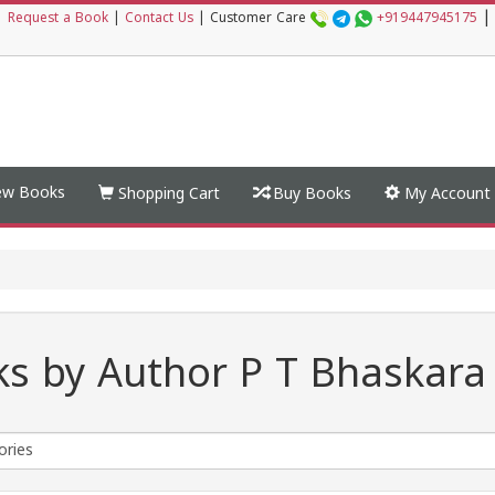
|
|
Request a Book
|
Contact Us
|
Customer Care
+919447945175
w Books
Shopping Cart
Buy Books
My Account
s by Author P T Bhaskara