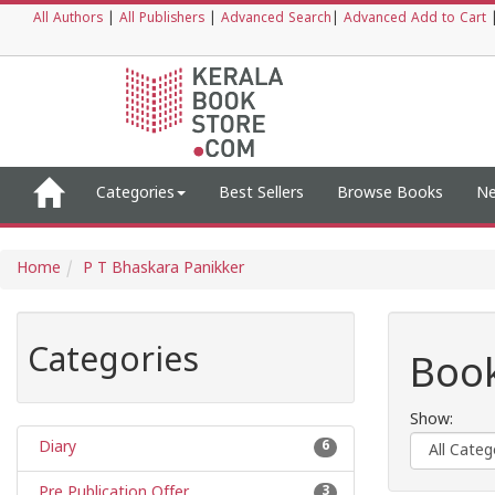
All Authors
|
All Publishers
|
Advanced Search
|
Advanced Add to Cart
Categories
Best Sellers
Browse Books
Ne
Home
P T Bhaskara Panikker
Categories
Book
Show:
Diary
6
Pre Publication Offer
3