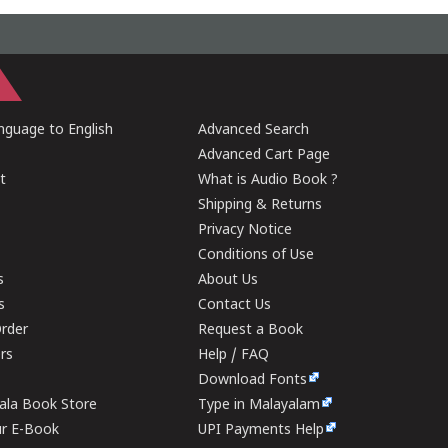
guage to English
Advanced Search
Advanced Cart Page
t
What is Audio Book ?
Shipping & Returns
Privacy Notice
Conditions of Use
s
About Us
s
Contact Us
rder
Request a Book
ers
Help / FAQ
Download Fonts
rala Book Store
Type in Malayalam
ur E-Book
UPI Payments Help