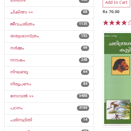
ചരിത്രം
968
Add to Cart
Rs 70.00
ചികിത്സ »»
68
ജീവചരിത്രം
1135
1
2
3
4
5
തത്വശാസ്ത്രം
192
നര്‍മ്മം
99
നാടകം
248
നിഘണ്ടു
64
നിരൂപണം
84
നോവല്‍ »»
5488
പഠനം
3169
പരിസ്ഥിതി
14