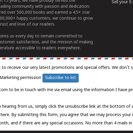
n 15 years, we have proudly served the
Sell your 
ading community with passion and dedication.
ered over 500,000 books and earned a 4.5+ star
100,000+ happy customers, we continue to grow
rust and love of our readers.
spires us every day to remain committed to
ustomer satisfaction, and the mission of making
erature accessible to readers everywhere.
t to receive our very latest promotions and special offers. We don't 
Marketing permission
Subscribe to list
com to be in touch with me via email using the information I have pr
 hearing from us, simply click the unsubscribe link at the bottom of
k here.
By submitting this form, you agree that we may process your 
nth, and if there are any special occasions. No more than 4 mails in 