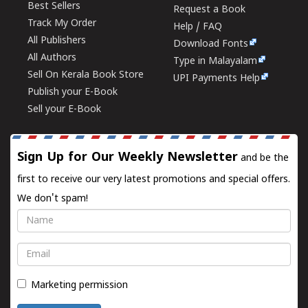
Best Sellers
Request a Book
Track My Order
Help / FAQ
All Publishers
Download Fonts
All Authors
Type in Malayalam
Sell On Kerala Book Store
UPI Payments Help
Publish your E-Book
Sell your E-Book
Sign Up for Our Weekly Newsletter
and be the
first to receive our very latest promotions and special offers.
We don't spam!
Name
Email
Marketing permission