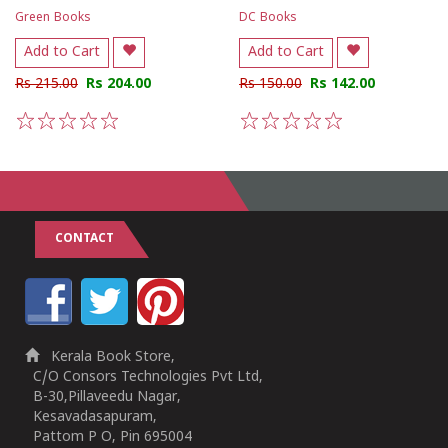
Green Books
DC Books
Add to Cart
Add to Cart
Rs 215.00
Rs 204.00
Rs 150.00
Rs 142.00
1
2
3
4
5
1
2
3
4
5
CONTACT
Kerala Book Store,
C/O Consors Technologies Pvt Ltd,
B-30,Pillaveedu Nagar,
Kesavadasapuram,
Pattom P O, Pin 695004