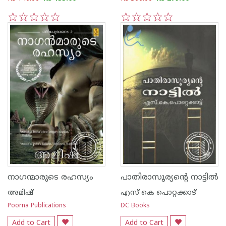
1
2
3
4
5
1
2
3
4
5
നാഗന്മാരുടെ രഹസ്യം
പാതിരാസൂര്യന്റെ നാട്ടില്‍
അമിഷ്
എസ്‌ കെ പൊറ്റക്കാട്‌
Poorna Publications
DC Books
Add to Cart
Add to Cart