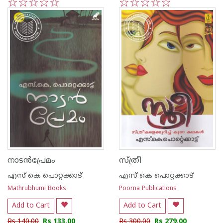
1
2
3
4
5
1
2
3
4
5
നാടന്‍പ്രേമം
സ്ത്രീ
എസ്‌ കെ പൊറ്റക്കാട്‌
എസ്‌ കെ പൊറ്റക്കാട്‌
Mathrubhumi Books
Poorna Publications
Add to Cart
Add to Cart
Rs 140.00
Rs 133.00
Rs 300.00
Rs 279.00