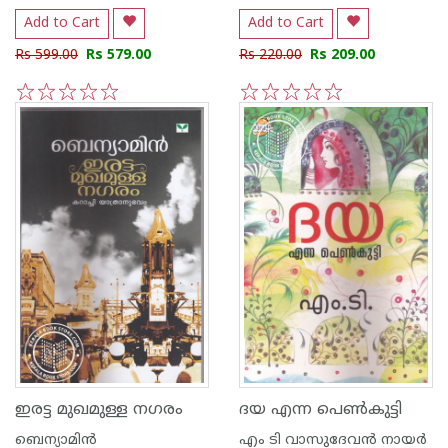
Add to Cart
Add to Cart
Rs 599.00
Rs 579.00
Rs 220.00
Rs 209.00
1
2
3
4
5
1
2
3
4
5
ഇരട്ട മുഖമുള്ള നഗരം
ദയ എന്ന പെണ്‍കുട്ടി
ബെന്യാമിന്‍
എം ടി വാസുദേവന്‍ നായര്‍