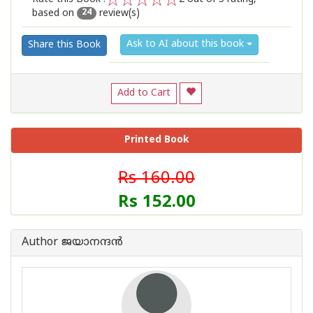
based on
review(s)
1
2
3
4
5
24
Ask to AI about this book
Share this Book
Add to Cart
Printed Book
Rs 160.00
Rs 152.00
Author ജയാനന്ദന്‍