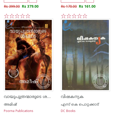
Rs 399.00
Rs 379.00
Rs 170.00
Rs 161.00
1
2
3
4
5
1
2
3
4
5
വായുപുത്രന്മാരുടെ ശപഥം
വിഷകന്യക
അമിഷ്
എസ്‌ കെ പൊറ്റക്കാട്‌
Poorna Publications
DC Books