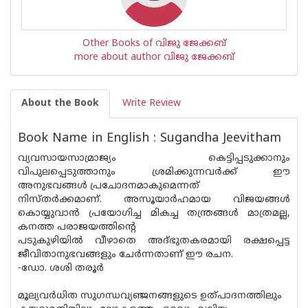
Other Books of വിജു ജേക്കബ്
more about author വിജു ജേക്കബ്
About the Book
Write Review
Book Name in English : Sugandha Jeevitham
വ്യവസായസാമ്രാജ്യം കെട്ടിപ്പടുക്കാനും
വിപുലപ്പെടുത്താനും ശ്രമിക്കുന്നവര്‍ക്ക് ഈ
അനുഭവങ്ങള്‍ പ്രചോദനമാകുമെന്നത്
നിസ്തര്‍ക്കമാണ്. അസൂയാര്‍ഹമായ വിജയങ്ങള്‍
കൊയ്യുവാന്‍ പ്രയോഗിച്ച മികച്ച തന്ത്രങ്ങള്‍ മാത്രമല്ല,
കനത്ത പരാജയത്തിന്റെ
പടുകുഴിയില്‍ വീഴാതെ അദ്ഭുതകരമായി രക്ഷപ്പെട്ട
ജീവിതാനുഭവങ്ങളും ചേര്‍ന്നതാണ് ഈ രചന.
-ഡോ. ശശി തരൂര്‍
മൂല്യവര്‍ധിത സുഗന്ധവ്യഞ്ജനങ്ങളുടെ ഉത്പാദനത്തിലും