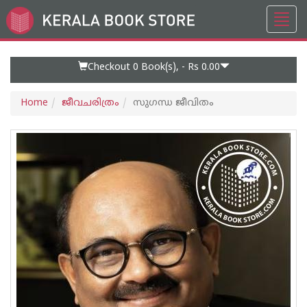
Toggl
Go
navig
to
Home
Page
Checkout 0
Book(s), -
Rs 0.00
Home
ജീവചരിത്രം
സുഗന്ധ ജീവിതം