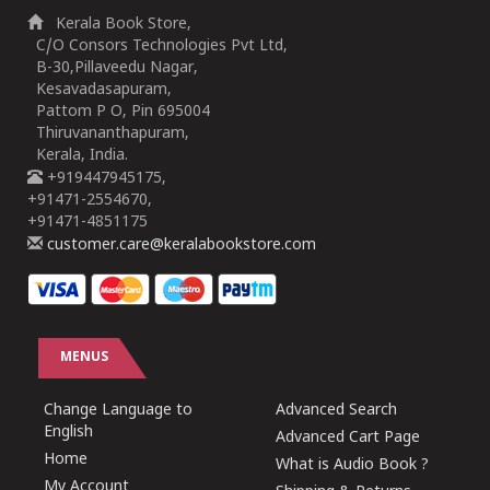
Kerala Book Store,
C/O Consors Technologies Pvt Ltd,
B-30,Pillaveedu Nagar,
Kesavadasapuram,
Pattom P O, Pin 695004
Thiruvananthapuram,
Kerala, India.
+919447945175,
+91471-2554670,
+91471-4851175
customer.care@keralabookstore.com
MENUS
Change Language to
Advanced Search
English
Advanced Cart Page
Home
What is Audio Book ?
My Account