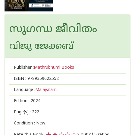
സുഗന്ധ ജീവിതം
വിജു ജേക്കബ്
Publisher :
Mathrubhumi Books
ISBN :
9789359622552
Language :
Malayalam
Edition :
2024
Page(s) :
222
Condition : New
Rate this Book :
2
out of 5 rating,