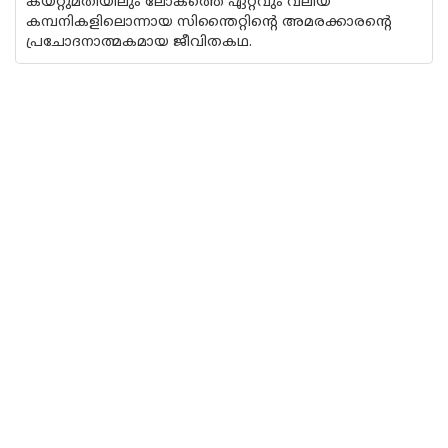
കയറ്റുമതിയിലും ലോകത്തെ ഏറ്റവും വലിയ
കമ്പനികളിലൊന്നായ സിന്തൈറ്റിന്റെ അമരക്കാരന്റെ
പ്രചോദനാത്മകമായ ജീവിതകഥ.