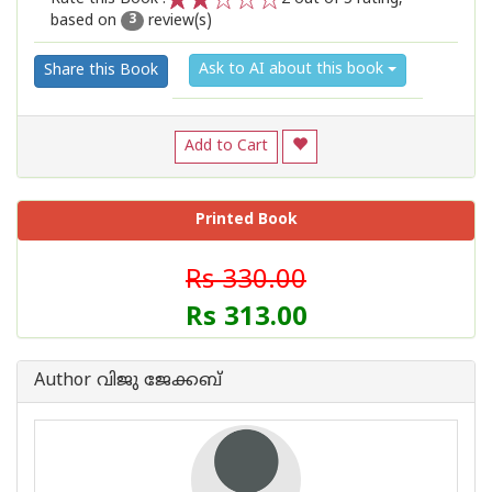
based on
review(s)
1
2
3
4
5
3
Ask to AI about this book
Share this Book
Add to Cart
Printed Book
Rs 330.00
Rs 313.00
Author വിജു ജേക്കബ്