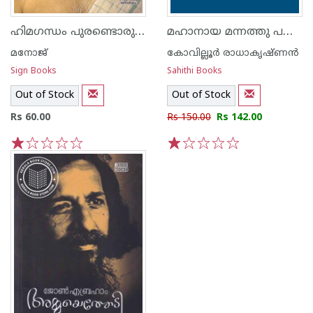
ഹിമഗന്ധം പുരണ്ടൊരു ജീവിതം കവിതയും
മഹാനായ മന്നത്തു പത്മനാഭൻ
മനോജ്‌
കോവില്ലൂർ രാധാകൃഷ്ണൻ
Sign Books
Sahithi Books
Out of Stock
Out of Stock
Rs 60.00
Rs 150.00
Rs 142.00
1
2
3
4
5
1
2
3
4
5