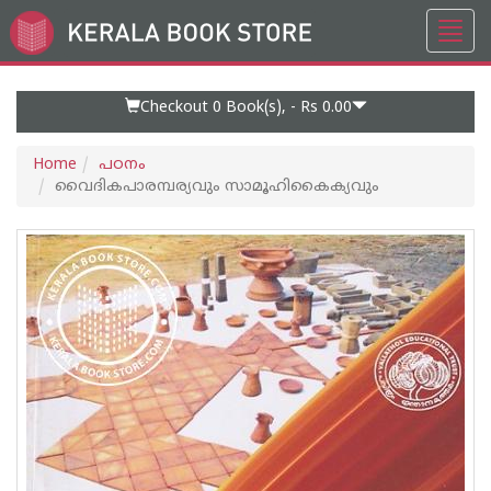
Toggl
Go
navig
to
Home
Page
Checkout 0
Book(s), -
Rs 0.00
Home
പഠനം
വൈദികപാരമ്പര്യവും സാമൂഹികൈക്യവും