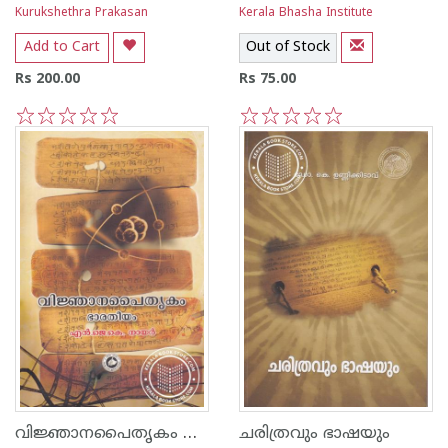
Kurukshethra Prakasan
Kerala Bhasha Institute
Add to Cart
Out of Stock
Rs 200.00
Rs 75.00
1
2
3
4
5
1
2
3
4
5
വിജ്ഞാനപൈതൃകം ഭാരതീയം
ചരിത്രവും ഭാഷയും