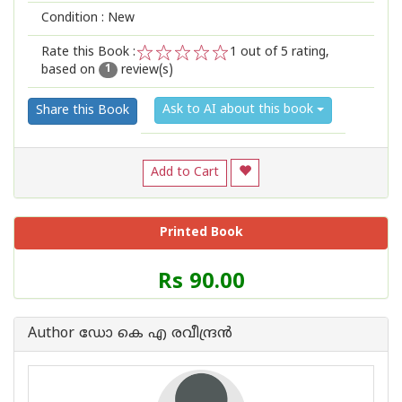
Condition : New
Rate this Book :
1
out of 5 rating,
based on
review(s)
1
2
3
4
5
1
Ask to AI about this book
Share this Book
Add to Cart
Printed Book
Price
Rs 90.00
of
this
Book
Author ഡോ കെ എ രവീന്ദ്രന്‍
is