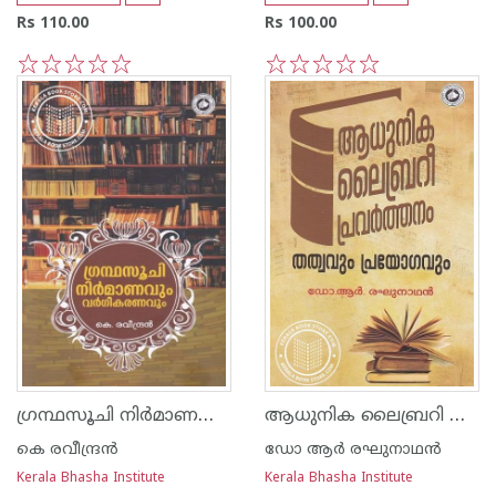
Rs 110.00
Rs 100.00
1
2
3
4
5
1
2
3
4
5
ഗ്രന്ഥസൂചി നിര്‍മാണവും വര്‍ഗീകരണവും
ആധുനിക ലൈബ്രറി പ്രവര്‍ത്തനം തത്വവും പ്രയോഗവും
കെ രവീന്ദ്രന്‍
ഡോ ആര്‍ രഘുനാഥന്‍
Kerala Bhasha Institute
Kerala Bhasha Institute