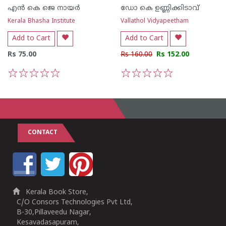
എന്‍ കെ ജെ നായര്‍
ഡോ കെ ഉണ്ണിക്കിടാവ്
Kerala Bhasha Institute
Vallathol Vidyapeetham
Add to Cart
Add to Cart
Rs 75.00
Rs 160.00
Rs 152.00
1
2
3
4
5
1
2
3
4
5
CONTACT
Kerala Book Store,
C/O Consors Technologies Pvt Ltd,
B-30,Pillaveedu Nagar,
Kesavadasapuram,