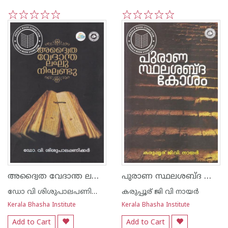
1
2
3
4
5
1
2
3
4
5
അദ്വൈത വേദാന്ത ലഘു നിഘണ്ടു
പുരാണ സ്ഥലശബ്ദ കോശം
ഡോ വി ശിശുപാലപണിക്കര്‍
കരുപ്പൂര് ജി വി നായര്‍
Kerala Bhasha Institute
Kerala Bhasha Institute
Add to Cart
Add to Cart