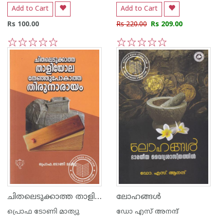
Add to Cart
Add to Cart
Rs 100.00
Rs 220.00
Rs 209.00
1
2
3
4
5
1
2
3
4
5
ചിതലെടുക്കാത്ത താളിയോല തേഞ്ഞു പോകാത്ത തിരുനാരായം
ലോഹങ്ങള്‍
പ്രൊഫ ടോണി മാത്യു
ഡോ എസ് അനന്ദ്