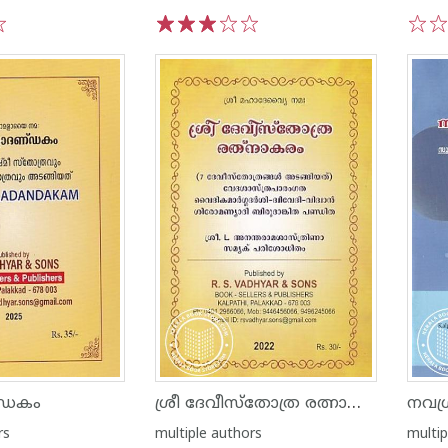
1
2
3
4
5
1
2
ശ്രീ ദേവീസ്തോത്ര രത്നാകരം
്‌ഡകം
നവഗ
rs
multiple authors
multip