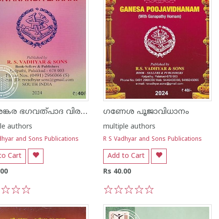
ശ്രീ ശങ്കര ഭഗവത്പാദ വിരചിത ശിവാനന്ദലഹരീ
ഗണേശ പൂജാവിധാനം
le authors
multiple authors
dhyar and Sons Publications
R S Vadhyar and Sons Publications
to Cart
Add to Cart
.00
Rs 40.00
3
4
5
1
2
3
4
5