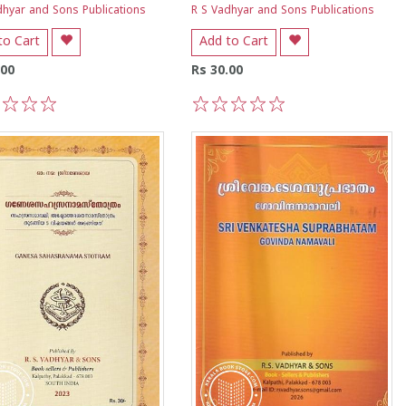
dhyar and Sons Publications
R S Vadhyar and Sons Publications
to Cart
Add to Cart
.00
Rs 30.00
3
4
5
1
2
3
4
5