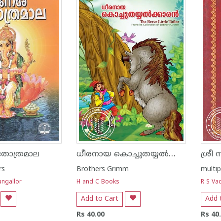
ധീരനായ കൊച്ചുതയ്യൽക്കാരൻ
ോത്രമാല
rs
Brothers Grimm
multip
ngallor
H and C Books
R S Va
Add to Cart
Add 
Rs 40.00
Rs 40