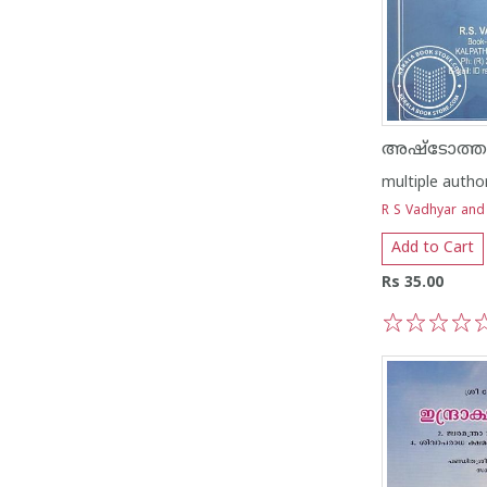
അഷ്ടോത്
multiple autho
R S Vadhyar and
Add to Cart
Rs 35.00
1
2
3
4
5