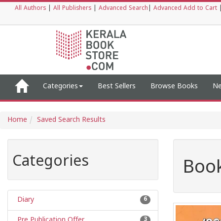
All Authors
|
All Publishers
|
Advanced Search
|
Advanced Add to Cart
Categories
Best Sellers
Browse Books
Ne
Home
Saved Search Results
Categories
Book
Diary
6
Pre Publication Offer
3