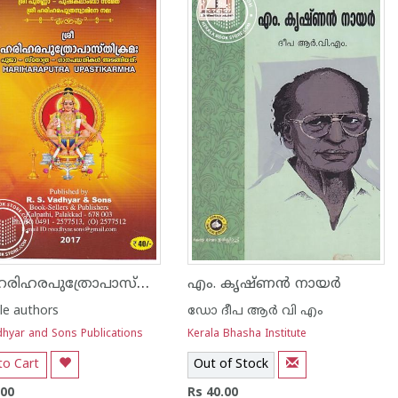
ശ്രീ ഹരിഹരപുത്രോപാസ്‌തിക്രമഃ
എം. കൃഷ്‌ണൻ നായർ
le authors
ഡോ ദീപ ആര്‍ വി എം
dhyar and Sons Publications
Kerala Bhasha Institute
to Cart
Out of Stock
.00
Rs 40.00