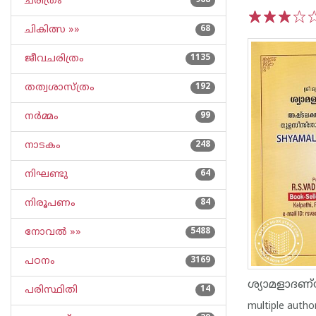
ചരിത്രം
968
ചികിത്സ »»
68
1
2
3
4
5
ജീവചരിത്രം
1135
തത്വശാസ്ത്രം
192
നര്‍മ്മം
99
നാടകം
248
നിഘണ്ടു
64
നിരൂപണം
84
നോവല്‍ »»
5488
പഠനം
3169
ശ്യാമളാദണ
പരിസ്ഥിതി
14
multiple autho