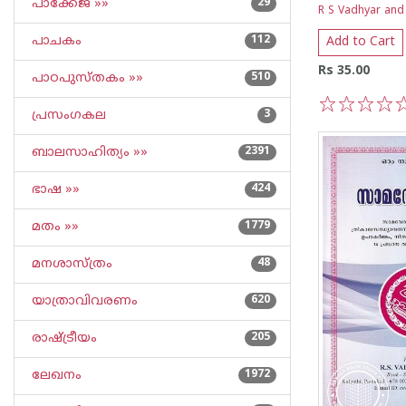
പാക്കേജ് »»
29
R S Vadhyar and
പാചകം
112
Add to Cart
Rs 35.00
പാഠപുസ്തകം »»
510
പ്രസംഗകല
3
1
2
3
4
5
ബാലസാഹിത്യം »»
2391
ഭാഷ »»
424
മതം »»
1779
മനശാസ്ത്രം
48
യാത്രാവിവരണം
620
രാഷ്ട്രീയം
205
ലേഖനം
1972