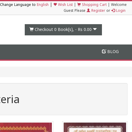
|
Change Language to
English
Wish List
|
Shopping Cart
|
Welcome
Guest Please
Register
or
Login
Checkout 0
Book(s), -
Rs 0.00
BLOG
eria