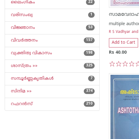
ലൈംഗികം
22
സാമവേദാഹ്
വരിസംഖ്യ
1
multiple autho
വിജ്ഞാനം
53
R S Vadhyar and
വിവര്‍ത്തനം
157
Add to Cart
Rs 40.00
വ്യക്തിത്വ വികാസം
198
ശാസ്ത്രം »»
325
1
2
3
4
5
സമ്പൂര്‍ണ്ണകൃതികള്‍
7
സിനിമ »»
374
റഫറന്‍സ്
210