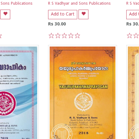
 Sons Publications
R S Vadhyar and Sons Publications
R S Va
Add to Cart
Add 
Rs 30.00
Rs 30
1
2
3
4
5
1
2