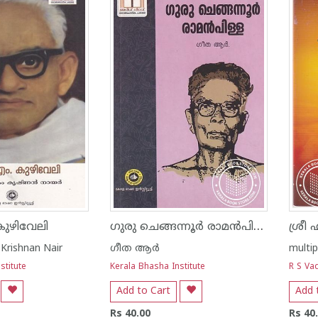
ഗുരു ചെങ്ങന്നൂർ രാമൻപിള്ള
കുഴിവേലി
Krishnan Nair
ഗീത ആര്‍
multip
stitute
Kerala Bhasha Institute
R S Va
Add to Cart
Add 
Rs 40.00
Rs 40