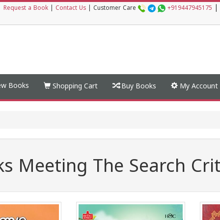
|
|
Request a Book
|
Contact Us
|
Customer Care
+919447945175
w Books
Shopping Cart
Buy Books
My Account
s Meeting The Search Crit