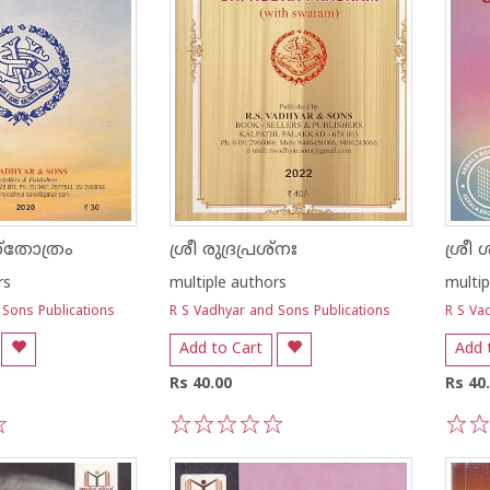
 സ്തോത്രം
ശ്രീ രുദ്രപ്രശ്നഃ
rs
multiple authors
multip
 Sons Publications
R S Vadhyar and Sons Publications
R S Va
Add to Cart
Add 
Rs 40.00
Rs 40
1
2
3
4
5
1
2