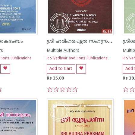
ശ്രീ ഹരിഹരപുത്ര സഹസ്രനാമസ്തോത്രം
തരകദംബം
rs
Multiple Authors
Multip
 Sons Publications
R S Vadhyar and Sons Publications
R S Va
Add to Cart
Add 
Rs 35.00
Rs 30
1
2
3
4
5
1
2