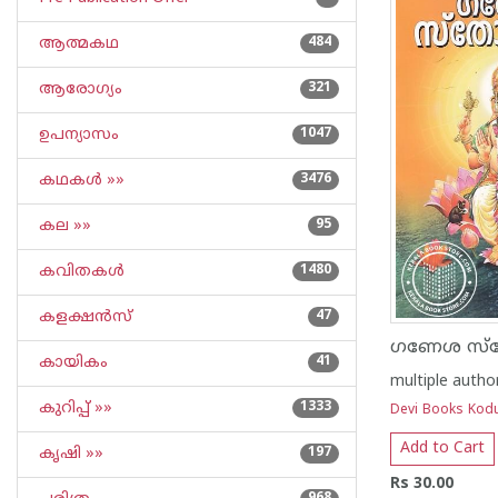
ആത്മകഥ
484
ആരോഗ്യം
321
ഉപന്യാസം
1047
കഥകള്‍ »»
3476
കല »»
95
കവിതകള്‍
1480
കളക്ഷന്‍സ്
47
ഗണേശ സ്ത
കായികം
41
multiple autho
കുറിപ്പ്‌ »»
1333
Devi Books Kodu
Add to Cart
കൃഷി »»
197
Rs 30.00