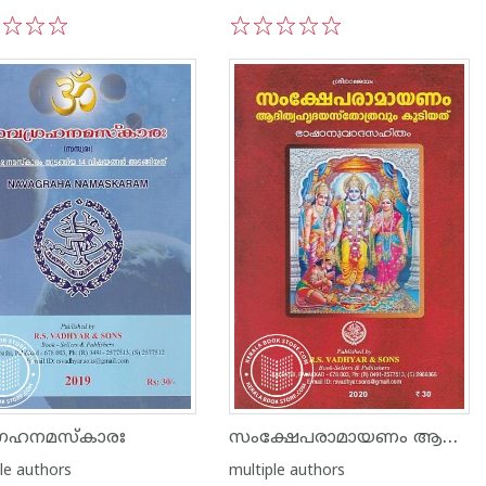
3
4
5
1
2
3
4
5
സംക്ഷേപരാമായണം ആദിത്യഹൃദയസ്തോത്രവും കൂടിയത്
്രഹനമസ്കാരഃ
le authors
multiple authors