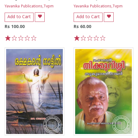
Yavanika Publications,Tvpm
Yavanika Publications,Tvpm
Add to Cart
Add to Cart
Rs 100.00
Rs 60.00
1
2
3
4
5
1
2
3
4
5