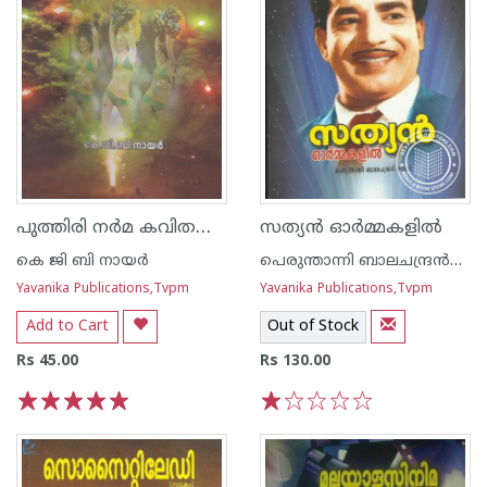
പുത്തിരി നര്‍മ കവിതകള്‍
സത്യന്‍ ഓര്‍മ്മകളില്‍
കെ ജി ബി നായര്‍
പെരുന്താന്നി ബാലചന്ദ്രന്‍നായര്‍
Yavanika Publications,Tvpm
Yavanika Publications,Tvpm
Add to Cart
Out of Stock
Rs 45.00
Rs 130.00
1
2
3
4
5
1
2
3
4
5