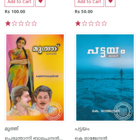
Add to Cart
Add to Cart
Rs 100.00
Rs 50.00
1
2
3
4
5
1
2
3
4
5
മുത്ത്
പട്ടയം
പെരുന്താന്നി ബാലചന്ദ്രന്‍നായര്‍
കെ രാജേന്ദ്രന്‍