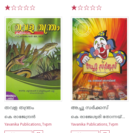
1
2
3
4
5
1
2
3
4
5
തവള തന്ത്രം
അച്ചു സര്‍ക്കസ്
കെ രാജേന്ദ്രന്‍
കെ രാജേശ്വരി തോന്നയ്ക്കല്‍
Yavanika Publications,Tvpm
Yavanika Publications,Tvpm