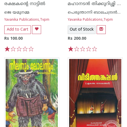
മഹാനടന്‍ തിക്കുറിശ്ശി സുകുമാരന്‍ നായര്‍
രക്ഷകന്റെ നാട്ടില്‍
ജെ യമുനമ്മ
പെരുന്താന്നി ബാലചന്ദ്രന്‍നായര്‍
Yavanika Publications,Tvpm
Yavanika Publications,Tvpm
Add to Cart
Out of Stock
Rs 100.00
Rs 200.00
1
2
3
4
5
1
2
3
4
5