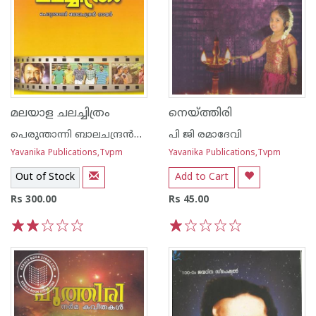
മലയാള ചലച്ചിത്രം
നെയ്ത്തിരി
പെരുന്താന്നി ബാലചന്ദ്രന്‍നായര്‍
പി ജി രമാദേവി
Yavanika Publications,Tvpm
Yavanika Publications,Tvpm
Out of Stock
Add to Cart
Rs 300.00
Rs 45.00
1
2
3
4
5
1
2
3
4
5