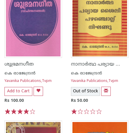
നാനാര്‍ത്ഥ പര്യായ ശൈലി പഴഞ്ചൊല്ല് നിഘണ്ടു
ശുഭ്രമനഗീത
കെ രാജേന്ദ്രന്‍
കെ രാജേന്ദ്രന്‍
Yavanika Publications,Tvpm
Yavanika Publications,Tvpm
Add to Cart
Out of Stock
Rs 100.00
Rs 50.00
1
2
3
4
5
1
2
3
4
5