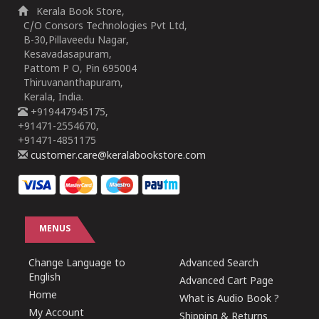
Kerala Book Store,
C/O Consors Technologies Pvt Ltd,
B-30,Pillaveedu Nagar,
Kesavadasapuram,
Pattom P O, Pin 695004
Thiruvananthapuram,
Kerala, India.
+919447945175,
+91471-2554670,
+91471-4851175
customer.care@keralabookstore.com
MENUS
Change Language to
Advanced Search
English
Advanced Cart Page
Home
What is Audio Book ?
My Account
Shipping & Returns