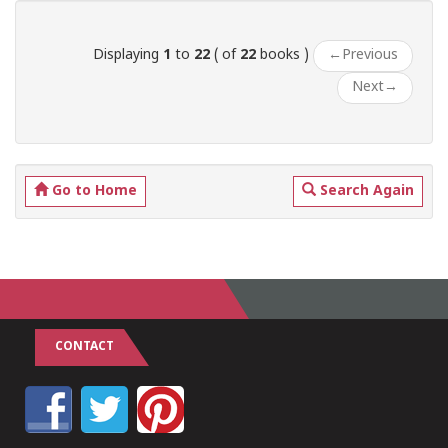
Displaying
1
to
22
( of
22
books )
←
Previous
Next
→
Go to Home
Search Again
CONTACT