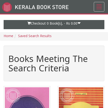
Toggl
Go
navig
to
Home
Page
Checkout 0
Book(s), -
Rs 0.00
Home
Saved Search Results
Books Meeting The
Search Criteria