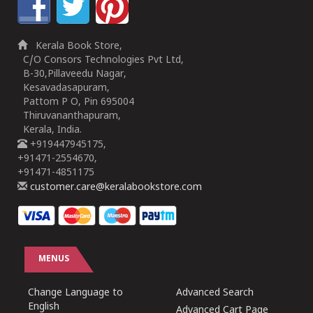
Kerala Book Store,
C/O Consors Technologies Pvt Ltd,
B-30,Pillaveedu Nagar,
Kesavadasapuram,
Pattom P O, Pin 695004
Thiruvananthapuram,
Kerala, India.
+919447945175,
+91471-2554670,
+91471-4851175
customer.care@keralabookstore.com
MENUS
Change Language to
Advanced Search
English
Advanced Cart Page