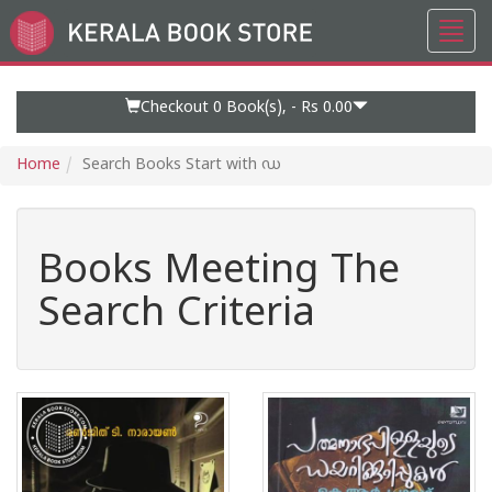
Toggl
Go
navig
to
Home
Page
Checkout 0
Book(s), -
Rs 0.00
Home
Search Books Start with ഡ
Books Meeting The
Search Criteria