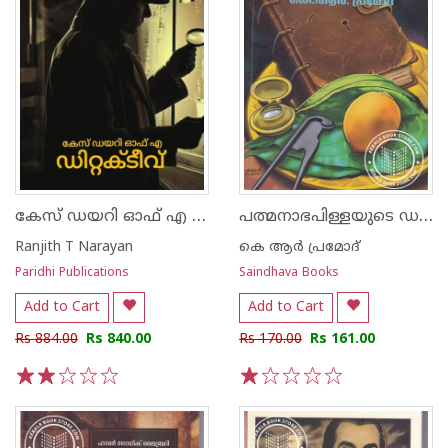
കേസ് ഡയറി ഓഫ് എ ഡിറ്റക്ടീവ്
പത്മനാഭപിള്ളയുടെ ഡയറിക്കുറിപ്പുകൾ
Ranjith T Narayan
കെ ആർ പ്രമോദ്
Paridhi Publications
Saindhava Books
Add to Cart
Add to Cart
Rs 884.00
Rs 840.00
Rs 170.00
Rs 161.00
1
2
3
4
5
1
2
3
4
5