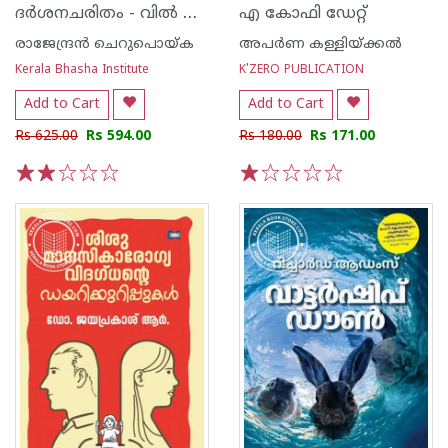
ദർശനചരിതം - വിൽ ഡുറൻ്റ്
എ കോഫി ഡേറ്റ്
രാജേന്ദ്രന്‍ ചെറുപൊയ്ക
അപര്‍ണ കള്ളിയ്ക്കല്‍
Kerala Bhasha Institute
K'ZERO PUBLICATION
Add to Cart
Add to Cart
Rs 625.00
Rs 594.00
Rs 180.00
Rs 171.00
1
2
3
4
5
1
2
3
4
5