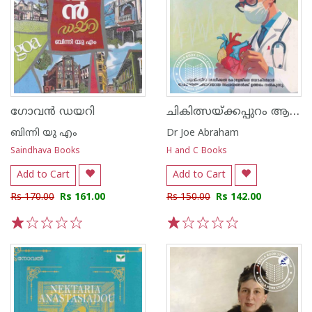
ചികിത്സയ്ക്കപ്പുറം ആരോഗ്യം ഡോക്ട‌ർമാരുടെ കാഴ്ചപ്പാടുകൾ
ഗോവൻ ഡയറി
ബിന്നി യു എം
Dr Joe Abraham
Saindhava Books
H and C Books
Add to Cart
Add to Cart
Rs 170.00
Rs 161.00
Rs 150.00
Rs 142.00
1
2
3
4
5
1
2
3
4
5