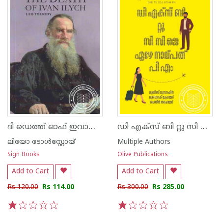
ദി ഡെത്ത് ഓഫ് ഇവാൻ ഇലിയച്
ഡി എക്സ് ബി റ്റു സി സി ജെ ഏഴേ നാല്പത് പി എം
ലിയോ ടോള്‍സ്റ്റോയ്
Multiple Authors
Sign Books
Olive Publications
Add to Cart
Add to Cart
Rs 120.00
Rs 114.00
Rs 300.00
Rs 285.00
1
2
3
4
5
1
2
3
4
5