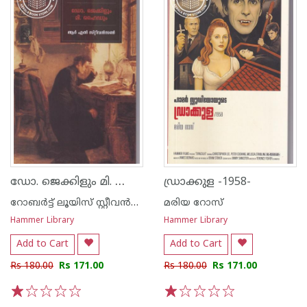
ഡോ. ജെക്കിളും മി. ഹൈഡും
ഡ്രാക്കുള -1958-
റോബര്‍ട്ട് ലൂയിസ് സ്റ്റീവന്‍സണ്‍
മരിയ റോസ്
Hammer Library
Hammer Library
Add to Cart
Add to Cart
Rs 180.00
Rs 171.00
Rs 180.00
Rs 171.00
1
2
3
4
5
1
2
3
4
5