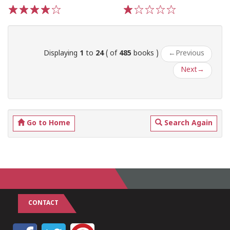
1
2
3
4
5
1
2
3
4
5
Displaying
1
to
24
( of
485
books )
←
Previous
Next
→
Go to Home
Search Again
CONTACT