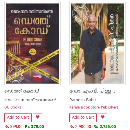
ഡോ. എം.വി. പിള്ള കൈനിക്കരയിലെ വിശ്വപൗരൻ
ഡെത്ത് കോഡ്
ജൊഹാന ഗസ്താവ്സണ്‍
Ramesh Babu
DC Books
Kerala Book Store Publishers
Add to Cart
Add to Cart
Rs 399.00
Rs 379.00
Rs 2,900.00
Rs 2,755.00