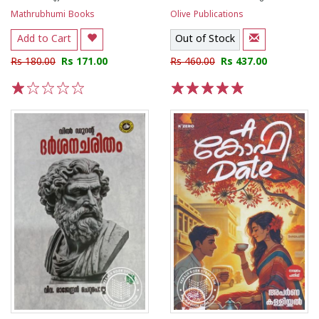
Mathrubhumi Books
Olive Publications
Add to Cart
Out of Stock
Rs 180.00
Rs 171.00
Rs 460.00
Rs 437.00
1
2
3
4
5
1
2
3
4
5