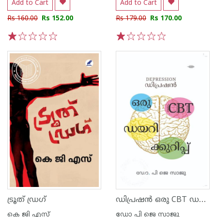
Add to Cart
Add to Cart
Rs 160.00
Rs 152.00
Rs 179.00
Rs 170.00
1
2
3
4
5
1
2
3
4
5
ഡിപ്രഷൻ ഒരു CBT ഡയറിക്കുറിപ്പ്
ട്രൂത് ഡ്രഗ്‌
കെ ജി എസ്
ഡോ പി ജെ സാജു