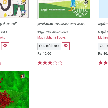
ഊര്‍ജ്ജ സംരക്ഷണ കഥകള്‍
ൂള്‍ ബസ്‌
്പലം
ഉണ്ണി അമ്മയമ്പലം
ഉണ്ണി
ooks
Mathrubhumi Books
Mathr
Out of Stock
Out 
Rs 40.00
Rs 40
1
2
3
4
5
1
2