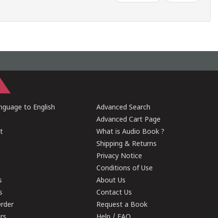
guage to English
Advanced Search
Advanced Cart Page
t
What is Audio Book ?
Shipping & Returns
Privacy Notice
Conditions of Use
s
About Us
s
Contact Us
rder
Request a Book
ers
Help / FAQ