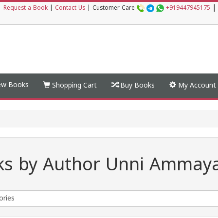
|
|
Request a Book
|
Contact Us
|
Customer Care
+919447945175
w Books
Shopping Cart
Buy Books
My Account
ks by Author Unni Amma