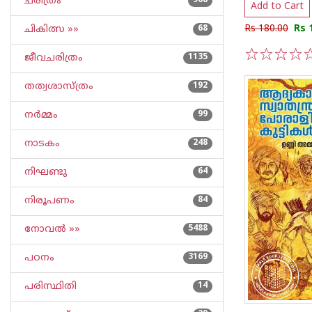
ചരിത്രം
968
Add to Cart
Rs 180.00
Rs 
ചികിത്സ »»
68
ജീവചരിത്രം
1135
1
2
3
4
5
തത്വശാസ്ത്രം
192
നര്‍മ്മം
99
നാടകം
248
നിഘണ്ടു
64
നിരൂപണം
84
നോവല്‍ »»
5488
പഠനം
3169
പരിസ്ഥിതി
14