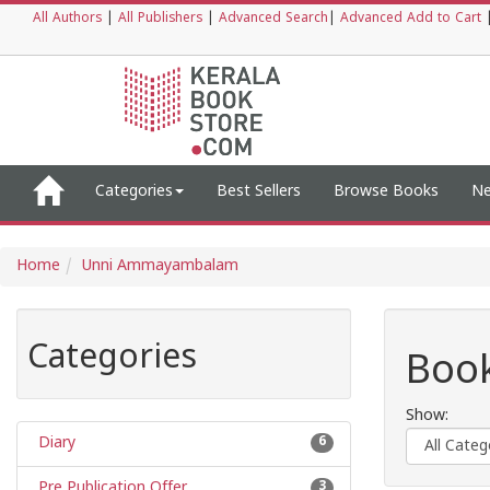
All Authors
|
All Publishers
|
Advanced Search
|
Advanced Add to Cart
Categories
Best Sellers
Browse Books
Ne
Home
Unni Ammayambalam
Categories
Boo
Show:
Diary
6
Pre Publication Offer
3