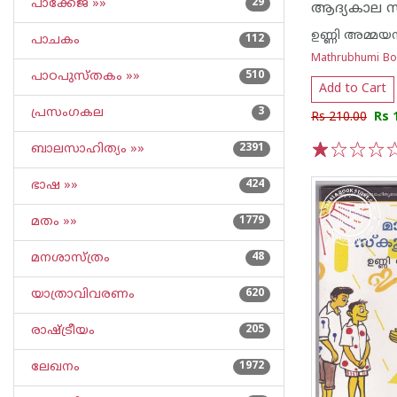
പാക്കേജ് »»
29
ഉണ്ണി അമ്മയമ
പാചകം
112
Mathrubhumi B
പാഠപുസ്തകം »»
510
Add to Cart
പ്രസംഗകല
3
Rs 210.00
Rs 
ബാലസാഹിത്യം »»
2391
1
2
3
4
5
ഭാഷ »»
424
മതം »»
1779
മനശാസ്ത്രം
48
യാത്രാവിവരണം
620
രാഷ്ട്രീയം
205
ലേഖനം
1972