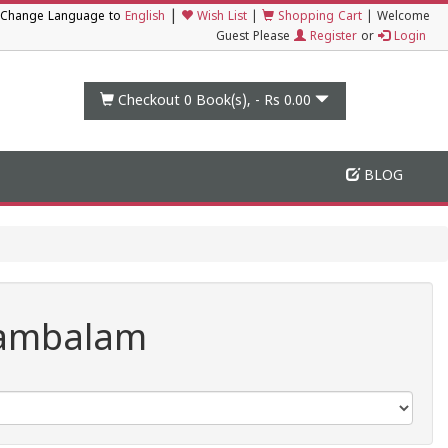
|
Change Language to
English
Wish List
|
Shopping Cart
|
Welcome
Guest Please
Register
or
Login
Checkout 0
Book(s), -
Rs 0.00
BLOG
yambalam