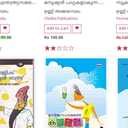
ആദ്യകാല സ്വാതന്ത്ര്യസമരപോരാളികൾ കുട്ടികൾക്ക്
മനുഷ്യന്‍ പാറ്റകളാകുന്ന കാലം
സൂക്ഷ
്പലം
ഉണ്ണി അമ്മയമ്പലം
ഉണ്ണി
ooks
Chintha Publications
Poorna
Add to Cart
Add 
199.00
Rs 100.00
Rs 12
1
2
3
4
5
1
2