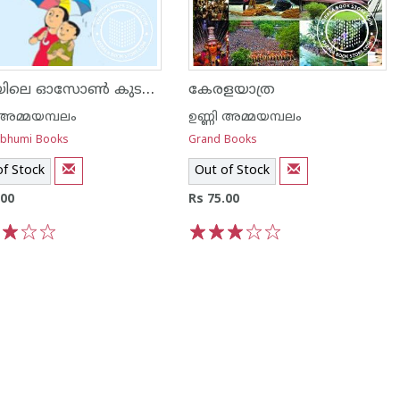
ഭൂമിയിലെ ഓസോണ്‍ കുടകള്‍
കേരളയാത്ര
 അമ്മയമ്പലം
ഉണ്ണി അമ്മയമ്പലം
ubhumi Books
Grand Books
of Stock
Out of Stock
.00
Rs 75.00
3
4
5
1
2
3
4
5