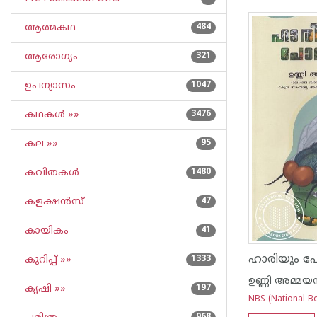
ആത്മകഥ
484
ആരോഗ്യം
321
ഉപന്യാസം
1047
കഥകള്‍ »»
3476
കല »»
95
കവിതകള്‍
1480
കളക്ഷന്‍സ്
47
കായികം
41
ഹാരിയും പോ
കുറിപ്പ്‌ »»
1333
ഉണ്ണി അമ്മയമ
കൃഷി »»
197
NBS (National Bo