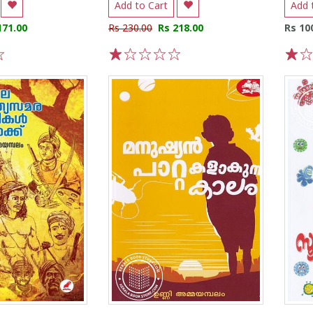
Add to Cart
Add 
171.00
Rs 230.00
Rs 218.00
Rs 10
1
2
3
4
5
1
2