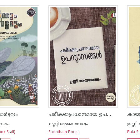
പരീക്ഷാപ്രധാനമായ ഉപന്യാസങ്ങൾ
ർട്ടറും
കാ
്പലം
ഉണ്ണി അമ്മയമ്പലം
ഉണ്ണി
ok Stall)
Saikatham Books
Bala Sa