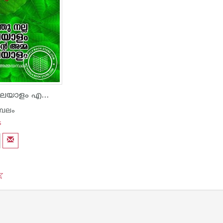
എന്തു നല്ല മലയാളം എന്റെ അമ്മ മലയാളം
്പലം
s