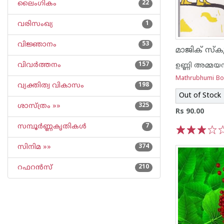
ലൈംഗികം
22
വരിസംഖ്യ
1
വിജ്ഞാനം
53
മാജിക് സ്‌ക
വിവര്‍ത്തനം
157
ഉണ്ണി അമ്മയമ
Mathrubhumi B
വ്യക്തിത്വ വികാസം
198
Out of Stock
ശാസ്ത്രം »»
325
Rs 90.00
സമ്പൂര്‍ണ്ണകൃതികള്‍
7
1
2
3
4
5
സിനിമ »»
374
റഫറന്‍സ്
210