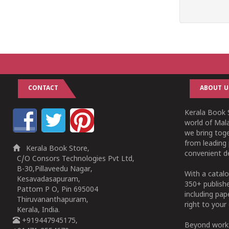
CONTACT
ABOUT U
Kerala Book S
world of Mala
we bring tog
from leading 
Kerala Book Store,
convenient de
C/O Consors Technologies Pvt Ltd,
B-30,Pillaveedu Nagar,
With a catalo
Kesavadasapuram,
350+ publish
Pattom P O, Pin 695004
including pa
Thiruvananthapuram,
right to your 
Kerala, India.
+919447945175,
Beyond works