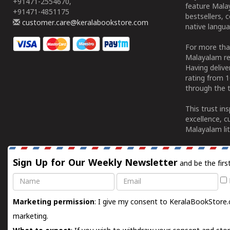
+91471-2554670,
feature Malay
+91471-4851175
bestsellers, 
customer.care@keralabookstore.com
native langua
For more tha
Malayalam re
Having deliv
rating from 
through the t
This trust in
excellence, c
Malayalam lit
Sign Up for Our Weekly Newsletter
and be the firs
Name
Email
Marketing permission
: I give my consent to KeralaBookStore.
marketing.