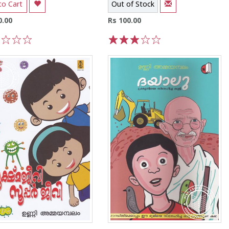
to Cart
Out of Stock
0.00
Rs 100.00
3
4
5
1
2
3
4
5