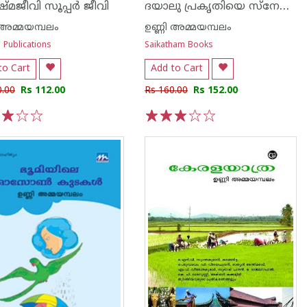
ദയാലു പ്രകൃതിയെ സ്നേഹിച്ച കുട്ടി
്മജീവി സൂപ്പര്‍ ജീവി
 അമ്മയമ്പലം
ഉണ്ണി അമ്മയമ്പലം
 Publications
Saikatham Books
to Cart
Add to Cart
0.00
Rs 112.00
Rs 160.00
Rs 152.00
3
4
5
1
2
3
4
5