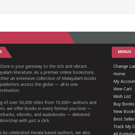
S
MENUS
tore is your gateway to the rich and vibrant
Change Lan
yalam literature. As a premier online bookstore,
Home
ether an extensive collection of Malayalam books
My Accoun
publishers across the globe — all in one
View Cart
stination.
Wish List
g of over 50,000 titles from 10,000+ authors and
Buy Books
ers, we offer books in every format you love —
New Book
perbacks, eBooks, and audiobooks — delivered
Best Seller
doorstep with just a click.
Track My O
 by celebrated Kerala-based authors, we also
All Publish