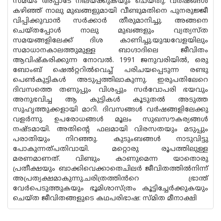
സമയം അപ്പാടേ നിലയ്ക്കുകയും ചെയ്തു. വർഷങ്ങൾ
കഴിഞ്ഞ് നാലു മുഖങ്ങളുമായി വീണ്ടുമതിനെ പുനരുജ്ജീ
വിപ്പിക്കുവാൻ സർക്കാർ തീരുമാനിച്ചു. അങ്ങനെ
ചെയ്തപ്പോൾ നാലു മുഖങ്ങളും വ്യത്യസ്ത
സമയങ്ങളിലേക്ക് ദിശ കാണിച്ചു.യുദ്ധവേളയിലും
സമാധാനകാലത്തുമുള്ള ബാഗ്ദാദിലെ ജീവിതം
ആവിഷ്കരിക്കുന്ന നോവൽ. 1991 ജനുവരിയിൽ, ഒരു
ബോംബ് ഷെൽറ്ററിൽവെച്ച് പരിചയപ്പെടുന്ന രണ്ടു
പെൺകുട്ടികൾ അടുപ്പത്തിലാകുന്നു. ഇരുപതിലേറെ
ദിവസത്തെ തണുപ്പും വിശപ്പും സർവോപരി ഭയവും
അനുഭവിച്ച ആ കുട്ടികൾ കൂടുതൽ അടുത്ത
സുഹൃത്തുക്കളായി മാറി. ദിവസങ്ങൾ വർഷങ്ങളിലേക്കു
വളർന്നു. ഉപരോധങ്ങൾ മൂലം സുഖസൗകര്യങ്ങൾ
നഷ്ടമായി. അതിന്റെ ഫലമായി വിരസതയും മടുപ്പും
പരാതിയും നിറഞ്ഞു. കുടുംബങ്ങൾ നാടുവിട്ടു
പോകുന്നത്പതിവായി. മറ്റൊരു രൂപത്തിലുള്ള
മരണമാണത്. വിണ്ടും കാണുമെന്ന യാതൊരു
പ്രതീക്ഷയും ബാക്കിവെക്കാതെചിലർ ജീവിതത്തിൽനിന്ന്
അപ്രത്യക്ഷമാകുന്നു.ചരിത്രത്തിൻറെ ഭ്രാന്ത്
വേർപെടുത്തുകയും ഭൂമിശാസ്ത്രം കൂട്ടിച്ചേർക്കുകയും
ചെയ്ത ജീവിതങ്ങളുടെ കഥപരിഭാഷ: സ്മിത മീനാക്ഷി