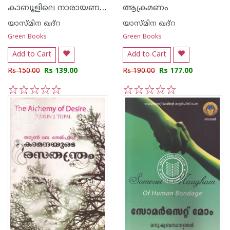
കാബൂളിലെ നാരായണപക്ഷികൾ
ആക്രമണം
യാസ്മിന ഖദ്‌റ
യാസ്മിന ഖദ്‌റ
Green Books
Green Books
Add to Cart
Add to Cart
Rs 150.00
Rs 139.00
Rs 190.00
Rs 177.00
1
2
3
4
5
1
2
3
4
5