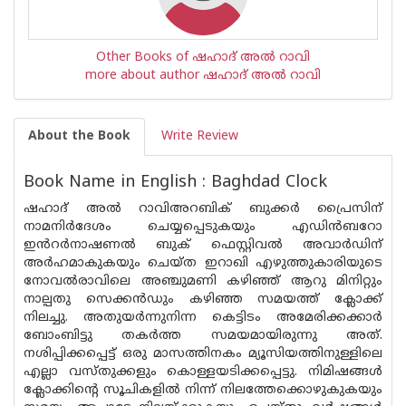
Other Books of ഷഹാദ് അല്‍ റാവി
more about author ഷഹാദ് അല്‍ റാവി
About the Book
Write Review
Book Name in English : Baghdad Clock
ഷഹാദ്‌ അൽ റാവിഅറബിക് ബുക്കർ പ്രൈസിന്
നാമനിർദേശം ചെയ്യപ്പെടുകയും എഡിൻബറോ
ഇൻറർനാഷണൽ ബുക് ഫെസ്റ്റിവൽ അവാർഡിന്
അർഹമാകുകയും ചെയ്ത ഇറാഖി എഴുത്തുകാരിയുടെ
നോവൽരാവിലെ അഞ്ചുമണി കഴിഞ്ഞ് ആറു മിനിറ്റും
നാല്പതു സെക്കൻഡും കഴിഞ്ഞ സമയത്ത് ക്ലോക്ക്
നിലച്ചു. അതുയർന്നുനിന്ന കെട്ടിടം അമേരിക്കക്കാർ
ബോംബിട്ടു തകർത്ത സമയമായിരുന്നു അത്.
നശിപ്പിക്കപ്പെട്ട് ഒരു മാസത്തിനകം മ്യൂസിയത്തിനുള്ളിലെ
എല്ലാ വസ്തുക്കളും കൊള്ളയടിക്കപ്പെട്ടു. നിമിഷങ്ങൾ
ക്ലോക്കിന്റെ സൂചികളിൽ നിന്ന് നിലത്തേക്കൊഴുകുകയും