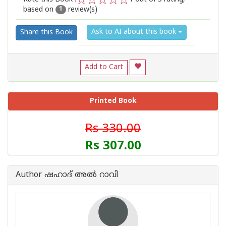
based on
review(s)
1
2
3
4
5
1
Ask to AI about this book
Share this Book
Add to Cart
Printed Book
Rs 330.00
Rs 307.00
Author ഷഹാദ് അല്‍ റാവി