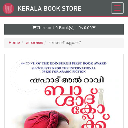
Toggl
Go
navig
to
Home
Page
Checkout 0
Book(s), -
Rs 0.00
Home
നോവല്‍
ബാഗ്ദാദ്‌ ക്ലോക്ക്‌