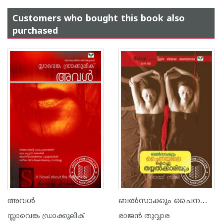
Customers who bought this book also
purchased
ബല്‍സാക്കും ചൈനയിലെ കൊച്ചുതയ്യല്‍ക്കാരിയും
അവള്‍
സ്ലാവെങ്ക ഡ്രാക്കുലിക്
രാജ‌ന്‍ തുവ്വാര