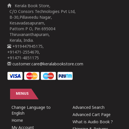
Kerala Book Store,
C/O Consors Technologies Pvt Ltd,
B-30,Pillaveedu Nagar,
Kesavadasapuram,
Pattom P O, Pin 695004
Thiruvananthapuram,
Kerala, India.
+919447945175,
+91471-2554670,
+91471-4851175
customer.care@keralabookstore.com
MENUS
Change Language to
Advanced Search
English
Advanced Cart Page
Home
What is Audio Book ?
My Account