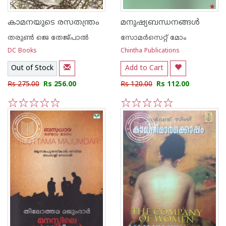
കാമനയുടെ രസതന്ത്രം
മനുഷ്യബന്ധനങ്ങള്‍
തരുണ്‍ ജെ തേജ്പാല്‍
സോമര്‍സെറ്റ് മോം
DC Books
Chintha Publications
Out of Stock
Add to Cart
Rs 275.00
Rs 256.00
Rs 120.00
Rs 112.00
1
2
3
4
5
1
2
3
4
5