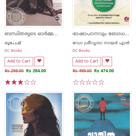
ബന്ധിതരുടെ ഓർമ്മക്കുറിപ്പുകൾ
ഭാഷാപഠനവും ബോധനശാസ്ത്രവും
രൂപേഷ്
ഡോ ശ്രീവൃന്ദാ നായര്‍ എന്‍
DC Books
DC Books
Add to Cart
Add to Cart
Rs 299.00
Rs 284.00
Rs 499.00
Rs 474.00
1
2
3
4
5
1
2
3
4
5