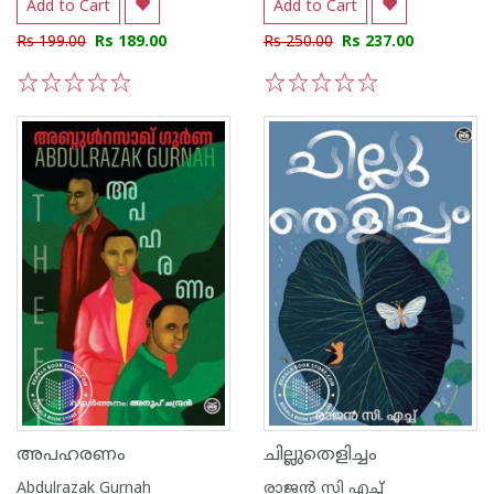
Add to Cart
Add to Cart
Rs 199.00
Rs 189.00
Rs 250.00
Rs 237.00
1
2
3
4
5
1
2
3
4
5
അപഹരണം
ചില്ലുതെളിച്ചം
Abdulrazak Gurnah
രാജന്‍ സി എച്ച്