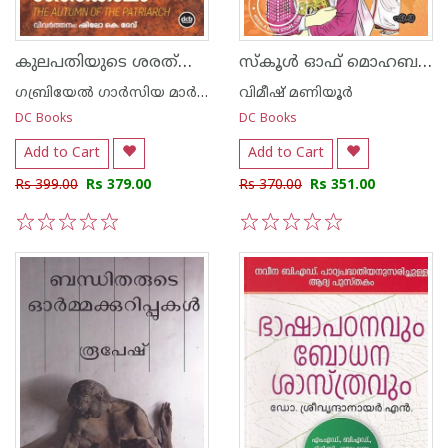
കുലപതിയുടെ ശരത്കാലം
സ്കൂൾ ഓഫ് മൊഹബത്ത്
ഗബ്രിയേല്‍ ഗാര്‍സിയ മാര്‍കേസ്
വിമീഷ് മണിയൂര്‍
DC Books
DC Books
Add to Cart
Add to Cart
Rs 399.00
Rs 379.00
Rs 370.00
Rs 351.00
1
2
3
4
5
1
2
3
4
5