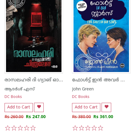
രാസലഹരി ദി ഗ്യാങ് ഓഫ് ചിത്രലേഖ
ഫോൾട്ട് ഇൻ അവർ സ്റ്റാർസ്
ആദര്‍ശ് എസ്
John Green
DC Books
DC Books
Add to Cart
Add to Cart
Rs 260.00
Rs 247.00
Rs 380.00
Rs 361.00
1
2
3
4
5
1
2
3
4
5