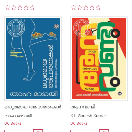
1
2
3
4
5
1
2
3
4
5
മധുരമായ അപാരതകൾ
ആനവണ്ടി
താഹ മാടായി
K b Ganesh Kumar
DC Books
DC Books