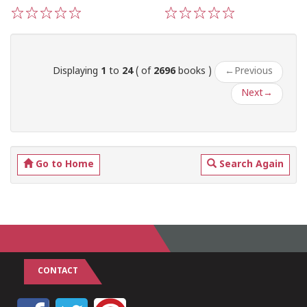
1
2
3
4
5
1
2
3
4
5
Displaying
1
to
24
( of
2696
books )
←
Previous
Next
→
Go to Home
Search Again
CONTACT