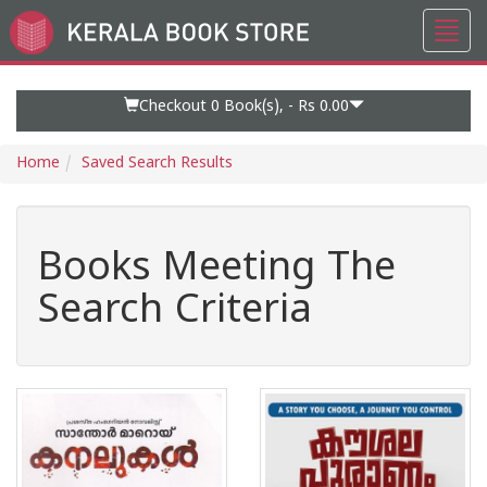
Toggl
Go
navig
to
Home
Page
Checkout 0
Book(s), -
Rs 0.00
Home
Saved Search Results
Books Meeting The
Search Criteria