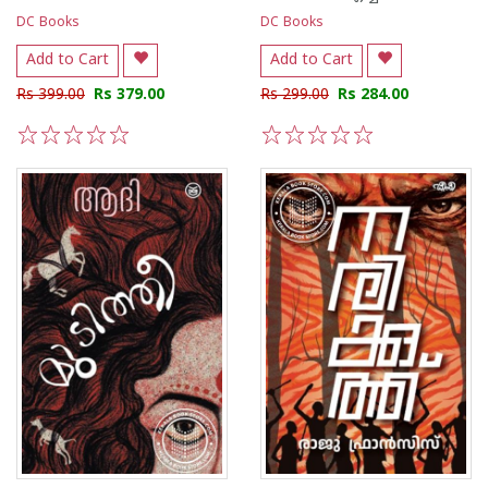
DC Books
DC Books
Add to Cart
Add to Cart
Rs 399.00
Rs 379.00
Rs 299.00
Rs 284.00
1
2
3
4
5
1
2
3
4
5