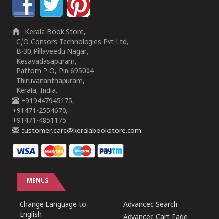
Kerala Book Store,
C/O Consors Technologies Pvt Ltd,
B-30,Pillaveedu Nagar,
Kesavadasapuram,
Pattom P O, Pin 695004
Thiruvananthapuram,
Kerala, India.
+919447945175,
+91471-2554670,
+91471-4851175
customer.care@keralabookstore.com
MENUS
Change Language to
Advanced Search
English
Advanced Cart Page