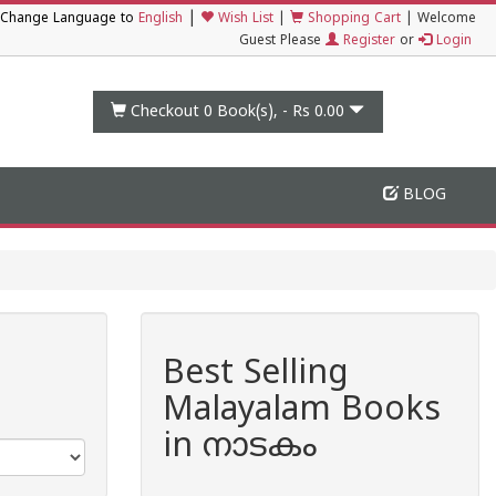
|
Change Language to
English
Wish List
|
Shopping Cart
|
Welcome
Guest Please
Register
or
Login
Checkout 0
Book(s), -
Rs 0.00
BLOG
Best Selling
Malayalam Books
in നാടകം