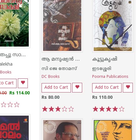
കൈതപ്പു സാക്ഷി
ആ മനുഷ്യന്‍ നീ തന്നെ
കൂട്ടുകൃഷി
alekha
സി ജെ തോമസ്
ഇടശ്ശേരി
 Books
DC Books
Poorna Publications
to Cart
Add to Cart
Add to Cart
0.00
Rs 114.00
Rs 80.00
Rs 110.00
3
4
5
1
2
3
4
5
1
2
3
4
5