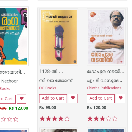
1128-ല്‍ ക്രൈം 27
ഗോപുര നടയില്‍
പുല്ലാന്തറയാറിലെ രംഗമഞ്ചങ്ങൾ
സി ജെ തോമസ്
എം ടി വാസുദേവന്‍ നായര്‍
 Nechoor
DC Books
Chintha Publications
 Books
Add to Cart
Add to Cart
to Cart
Rs 99.00
Rs 120.00
0.00
Rs 123.00
1
2
3
4
5
1
2
3
4
5
3
4
5