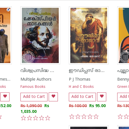
വിശ്വപ്രസിദ്ധ ഷേക്‌സ്‌പിയർ നാടകങ്ങൾ
ഈഡിപ്പസ് രാജാവ്
Pulimana Parameswaran Pillai
Multiple Authors
P J Thomas
Benny
ooks
Famous Books
H and C Books
Green
Add to Cart
Add to Cart
Add 
152.00
Rs 1,090.00
Rs
Rs 100.00
Rs 95.00
Rs 13
1,035.00
1
2
3
4
5
1
2
1
2
3
4
5