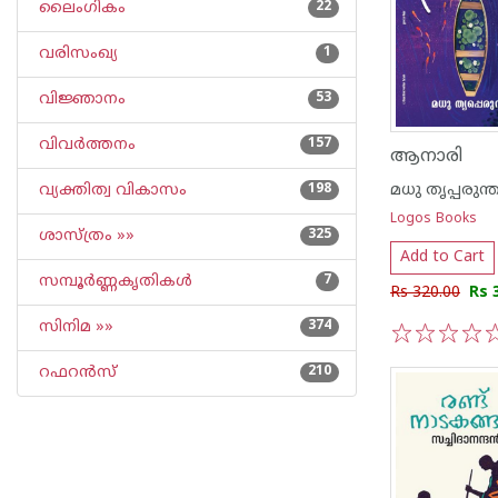
ലൈംഗികം
22
വരിസംഖ്യ
1
വിജ്ഞാനം
53
വിവര്‍ത്തനം
157
ആനാരി
വ്യക്തിത്വ വികാസം
198
മധു തൃപ്പരുന്
Logos Books
ശാസ്ത്രം »»
325
Add to Cart
സമ്പൂര്‍ണ്ണകൃതികള്‍
7
Rs 320.00
Rs 
സിനിമ »»
374
1
2
3
4
5
റഫറന്‍സ്
210