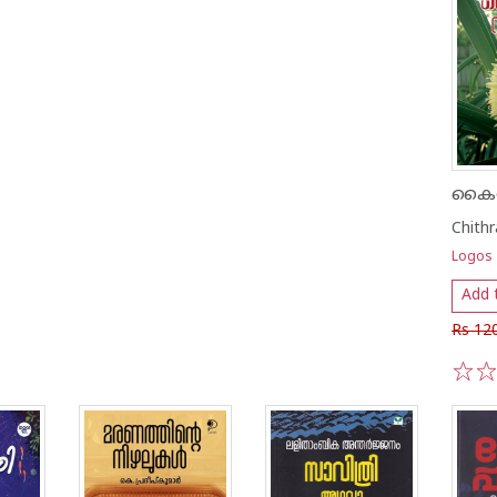
Chithr
Logos
Add 
Rs 12
1
2