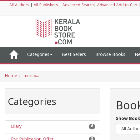
All Authors
|
All Publishers
|
Advanced Search
|
Advanced Add to Cart
Categories
Best Sellers
Browse Books
Ne
Home
നാടകം
Categories
Boo
Show Book
Diary
6
Pre Publication Offer
3