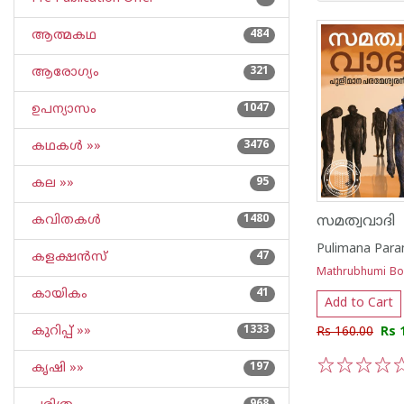
ആത്മകഥ
484
ആരോഗ്യം
321
ഉപന്യാസം
1047
കഥകള്‍ »»
3476
കല »»
95
കവിതകള്‍
1480
സമത്വവാദി
കളക്ഷന്‍സ്
47
Mathrubhumi B
കായികം
41
Add to Cart
കുറിപ്പ്‌ »»
1333
Rs 160.00
Rs 
കൃഷി »»
197
1
2
3
4
5