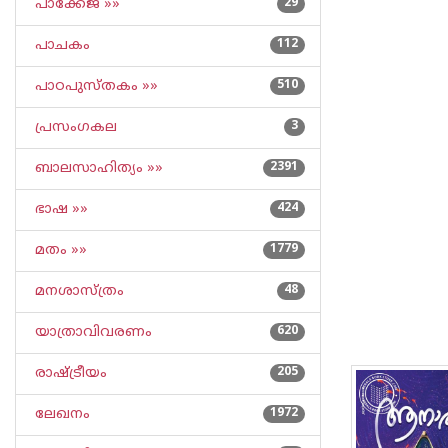
പാക്കേജ് »»
29
പാചകം
112
പാഠപുസ്തകം »»
510
പ്രസംഗകല
3
ബാലസാഹിത്യം »»
2391
ഭാഷ »»
424
മതം »»
1779
മനശാസ്ത്രം
48
യാത്രാവിവരണം
620
രാഷ്ട്രീയം
205
ലേഖനം
1972