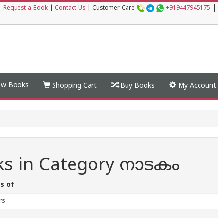
|
|
Request a Book
|
Contact Us
|
Customer Care
+919447945175
w Books
Shopping Cart
Buy Books
My Account
ks in Category നാടകം
s of