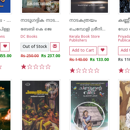
പ്രഹസനമാല - സി. വി. യുടെ പ്രഹസനങ്ങൾ
നാടുഗദ്ദിക നാടകവും അനുഭവവും
നാടകത്രയം
കണ്
പിള്ള
ബേബി കെ ജെ
ചെമ്പോളി ശ്രീനിവാസൻ
ons
DC Books
Kerala Book Store
Priyada
Publishers
Publica
Out of Stock
Add to Cart
Add 
855.00
Rs 250.00
Rs 237.00
Rs 140.00
Rs 133.00
Rs 11
1
2
3
4
5
1
2
3
4
5
1
2