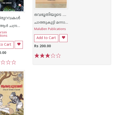
ഭവഭൂതിയുടെ ഉത്തരരാമചരിതം
ണീരുറവകൾ
ചാത്തുകുട്ടി മന്നാടിയാര്‍
ഡോ ആര്‍ ചന്ദ്രമോഹനന്‍
MaluBen Publications
rsini
tions
Add to Cart
to Cart
Rs 200.00
0.00
1
2
3
4
5
3
4
5