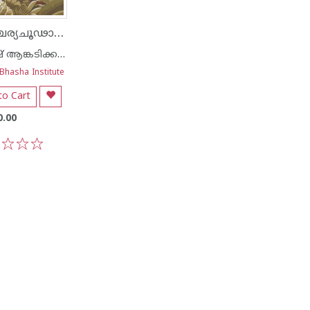
ആശ്ചര്യചൂഢാമണി
രമേഷ് ആങ്കടിക്കൽ
Bhasha Institute
to Cart
0.00
3
4
5