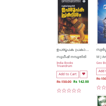
ഉപരൂപക പ്രകാശം
സുധീഷ് നമ്പൂതിരി
M J A
India Books
Geo B
Trivandrum
Add 
Add to Cart
Rs 15
Rs 150.00
Rs 142.00
1
2
1
2
3
4
5