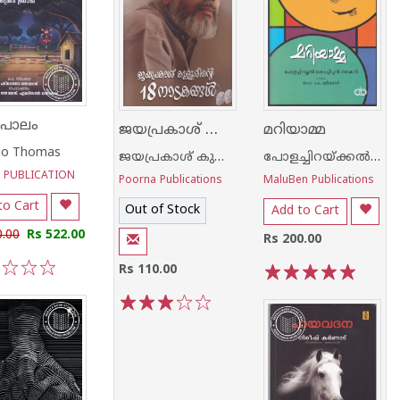
പാലം
ജയപ്രകാശ് കുളൂരിന്റെ 18 നാടകങ്ങള്‍
മറിയാമ്മ
go Thomas
ജയപ്രകാശ് കുളൂര്‍
പോളച്ചിറയ്ക്കല്‍ കൊച്ചീപ്പന്‍ തരകന്‍
O PUBLICATION
Poorna Publications
MaluBen Publications
to Cart
Out of Stock
Add to Cart
0.00
Rs 522.00
Rs 200.00
Rs 110.00
3
4
5
1
2
3
4
5
1
2
3
4
5