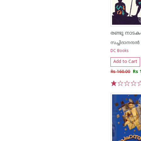
രണ്ടു നാട
സച്ചിദാനന്ദൻ
DC Books
Add to Cart
Rs 160.00
Rs 
1
2
3
4
5