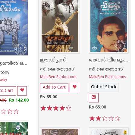
അവന്‍ വീണ്ടും വരുന്നു
ഈഡിപ്പസ്
സ്വർഗ്ഗത്തിൽ ഒരു വിവാഹം
സി ജെ തോമസ്
സി ജെ തോമസ്
ntony
MaluBen Publications
MaluBen Publications
ooks
Out of Stock
Add to Cart
to Cart
Rs 85.00
0.00
Rs 142.00
Rs 65.00
1
2
3
4
5
3
4
5
1
2
3
4
5