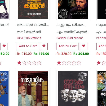
അക്കൽ ദാമയിലെ കള്ളൻ
കുറ്റവും ശിക്ഷയും - ഡോസ്റ്റോയെവ്സ്കി
കങ്ങൾ
സുഖ
തമ്പി ആന്റണി
എം രാജിവ് കുമാര്‍
എം രാ
Olive Publications
Paridhi Publications
Paridhi
Add to Cart
Add to Cart
Add 
152.00
Rs 210.00
Rs 199.00
Rs 320.00
Rs 304.00
Rs 15
1
2
3
4
5
1
2
3
4
5
1
2