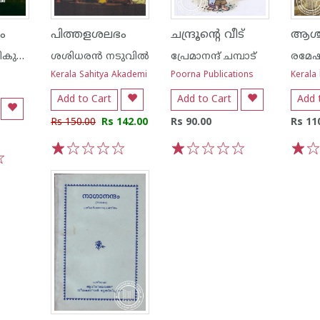
ം
പിത്തളശലഭം
ചന്ദ്രൂന്റെ വീട്
പ്രോ കെ ശശികുമാർ
ശശിധരന്‍ നടുവില്‍
പ്രേമാനന്ദ് ചമ്പാട്
Kerala Sahitya Akademi
Poorna Publications
Kerala 
Add to Cart
Add to Cart
Add 
Rs 150.00
Rs 142.00
Rs 90.00
Rs 11
1
2
3
4
5
1
2
3
4
5
1
2