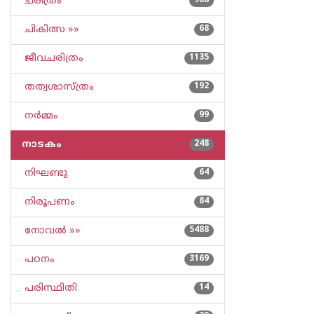
ചരിത്രം
968
ചികിത്സ »»
68
ജീവചരിത്രം
1135
തത്വശാസ്ത്രം
192
നര്‍മ്മം
99
നാടകം
248
നിഘണ്ടു
64
നിരൂപണം
84
നോവല്‍ »»
5488
പഠനം
3169
പരിസ്ഥിതി
14