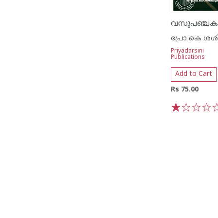
വസുപഞ്ചക
Priyadarsini
Publications
Add to Cart
Rs 75.00
1
2
3
4
5