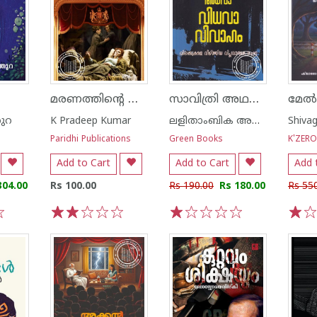
മരണത്തിന്റെ നിഴലുകൾ
സാവിത്രി അഥവാ വിധവാ വിവാഹം
മേൽ
തുറ
K Pradeep Kumar
ലളിതാംബിക അന്തര്‍ജ്ജനം
Shiva
Paridhi Publications
Green Books
K'ZER
Add to Cart
Add to Cart
Add 
304.00
Rs 100.00
Rs 190.00
Rs 180.00
Rs 55
1
2
3
4
5
1
2
3
4
5
1
2