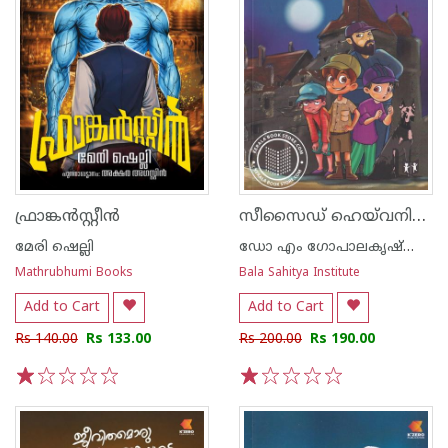
സീസൈഡ് ഹെയ്‌വനിലെ ഫ്രഞ്ച് വിൻഡോസ്
ഫ്രാങ്കന്‍സ്റ്റീന്‍
മേരി ഷെല്ലി
ഡോ എം ഗോപാലകൃഷ്ണന്‍ ഉണ്ണിത്താന്‍
Mathrubhumi Books
Bala Sahitya Institute
Add to Cart
Add to Cart
Rs 140.00
Rs 133.00
Rs 200.00
Rs 190.00
1
2
3
4
5
1
2
3
4
5