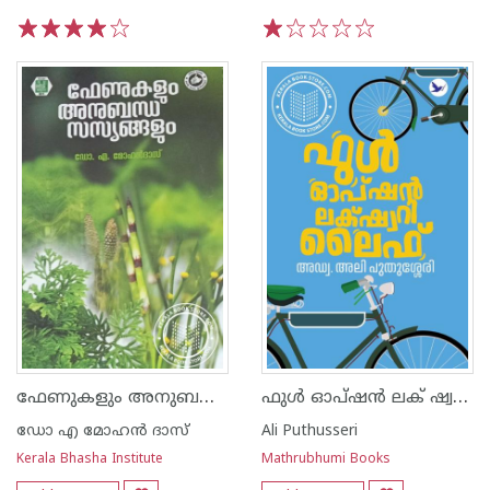
1
2
3
4
5
1
2
3
4
5
ഫേണുകളും അനുബന്ധ സസ്യങ്ങളും
ഫുൾ ഓപ്‌ഷൻ ലക് ഷ്വറി ലൈഫ്
ഡോ എ മോഹന്‍ ദാസ്
Ali Puthusseri
Kerala Bhasha Institute
Mathrubhumi Books