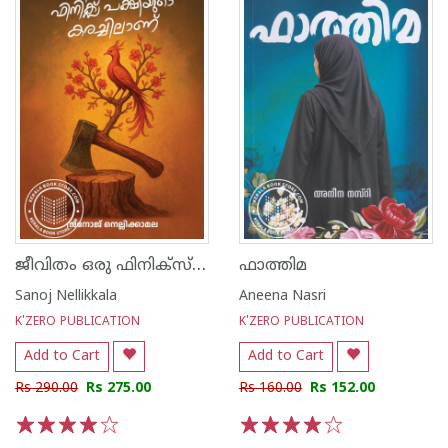
ജീവിതം ഒരു ഫിനിക്സ് പക്ഷിയുടെ കരച്ചിലാണ്
ഫാത്തിമ
Sanoj Nellikkala
Aneena Nasri
K'ZERO PUBLICATION
K'ZERO PUBLICATION
Add to Cart
Add to Cart
Rs 290.00
Rs 275.00
Rs 160.00
Rs 152.00
1
2
3
4
5
1
2
3
4
5