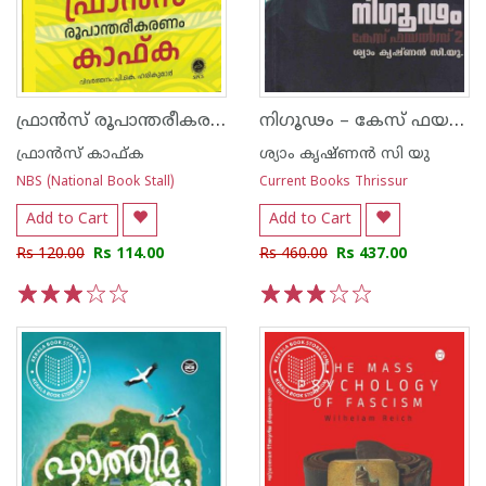
ഫ്രാൻസ് രൂപാന്തരീകരണം കാഫ്ക‌
നിഗൂഢം – കേസ് ഫയൽസ് ഭാഗം 2
ഫ്രാന്‍സ് കാഫ്ക
ശ്യാം കൃഷ്ണൻ സി യു
NBS (National Book Stall)
Current Books Thrissur
Add to Cart
Add to Cart
Rs 120.00
Rs 114.00
Rs 460.00
Rs 437.00
1
2
3
4
5
1
2
3
4
5