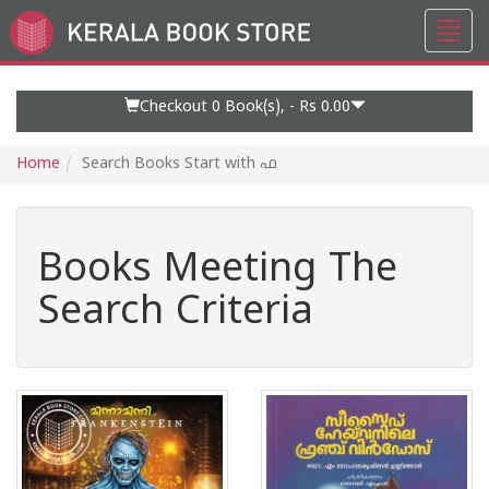
Toggl
Go
navig
to
Home
Page
Checkout 0
Book(s), -
Rs 0.00
Home
Search Books Start with ഫ
Books Meeting The
Search Criteria