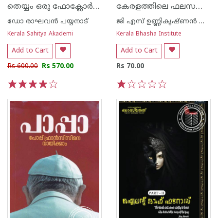
തെയ്യം ഒരു ഫോ‌ക്ലോർ സമീപനം
കേരളത്തിലെ ഫലസസ്യങ്ങള്‍
ഡോ രാഘവന്‍ പയ്യനാട്
ജി എസ് ഉണ്ണികൃഷ്ണ‌ന്‍ നായര്‍
Kerala Sahitya Akademi
Kerala Bhasha Institute
Add to Cart
Add to Cart
Rs 600.00
Rs 570.00
Rs 70.00
1
2
3
4
5
1
2
3
4
5