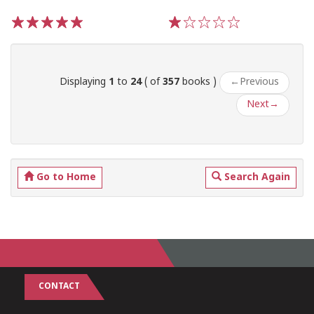
1
2
3
4
5
1
2
3
4
5
Displaying
1
to
24
( of
357
books )
←
Previous
Next
→
Go to Home
Search Again
CONTACT