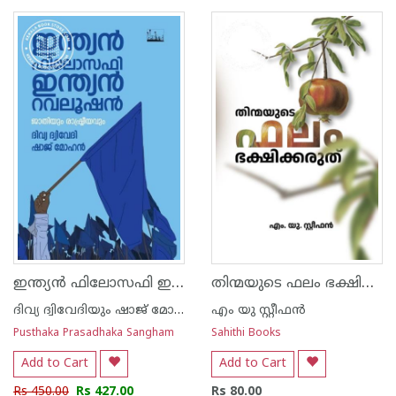
1
2
3
4
5
ഇന്ത്യൻ ഫിലോസഫി ഇന്ത്യൻ റവലൂഷൻ
തിന്മയുടെ ഫലം ഭക്ഷിക്കരുത്
ദിവ്യ ദ്വിവേദിയും ഷാജ് മോഹനും
എം യു സ്റ്റീഫൻ
Pusthaka Prasadhaka Sangham
Sahithi Books
Add to Cart
Add to Cart
Rs 450.00
Rs 427.00
Rs 80.00