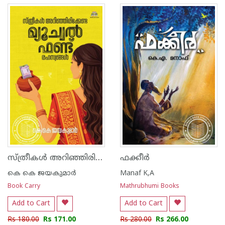
സ്ത്രീകൾ അറിഞ്ഞിരിക്കേണ്ട മ്യൂച്വൽ ഫണ്ട് രഹസ്യങ്ങൾ
ഫക്കീർ
കെ കെ ജയകുമാര്‍
Manaf K,A
Book Carry
Mathrubhumi Books
Add to Cart
Add to Cart
Rs 180.00
Rs 171.00
Rs 280.00
Rs 266.00