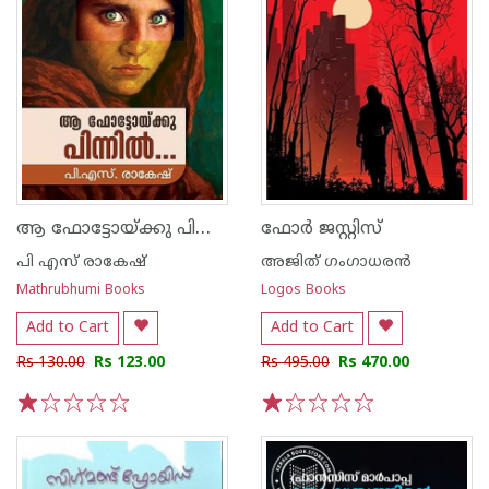
ആ ഫോട്ടോയ്ക്കു പിന്നിൽ...
ഫോർ ജസ്റ്റിസ്
പി എസ് രാകേഷ്‌
അജിത് ഗംഗാധരന്‍
Mathrubhumi Books
Logos Books
Add to Cart
Add to Cart
Rs 130.00
Rs 123.00
Rs 495.00
Rs 470.00
1
2
3
4
5
1
2
3
4
5