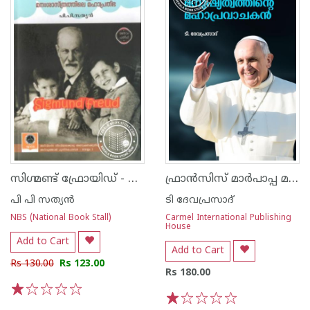
സിഗ്മണ്ട് ഫ്രോയിഡ് - മനഃശാസ്ത്രത്തിലെ മഹാപ്രതിഭ
ഫ്രാൻസിസ് മാർപാപ്പ മനുഷ്യത്വത്തിന്റെ മഹാപ്രവാചകൻ
പി പി സത്യന്‍
ടി ദേവപ്രസാദ്
NBS (National Book Stall)
Carmel International Publishing
House
Add to Cart
Add to Cart
Rs 130.00
Rs 123.00
Rs 180.00
1
2
3
4
5