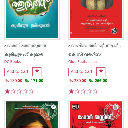
ഫാഷിസത്തിന്റെ ആൾക്കൂട്ട മനഃശാസ്ത്രം
ഫാത്തിമത്തുരുത്ത്
കുരീപ്പുഴ ശ്രീകുമാർ
കെ സി വര്‍ഗീസ്
DC Books
Olive Publications
Add to Cart
Add to Cart
Rs 180.00
Rs 171.00
Rs 280.00
Rs 266.00
1
2
3
4
5
1
2
3
4
5