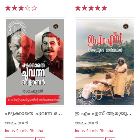
1
2
3
4
5
1
2
3
4
5
പഴുക്കാതെ ചുവന്ന ഒക്ടോബർ
ഇ എം എസ് ആര്യയുടെ ഓർമകളിൽ
രാമചന്ദ്രൻ
രാമചന്ദ്രൻ
Indus Scrolls Bhasha
Indus Scrolls Bhasha