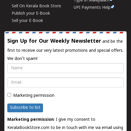
Type in Malayalam
Sell On Kerala Book Store
UPI Payments Help
Publish your E-Book
Sell your E-Book
Sign Up for Our Weekly Newsletter
and be the
first to receive our very latest promotions and special offers.
We don't spam!
Name
Email
Marketing permission
Subscribe to list
Marketing permission
: I give my consent to
KeralaBookStore.com to be in touch with me via email using