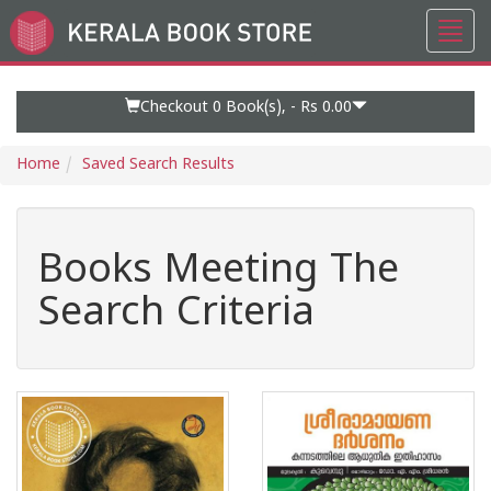
Toggl
Go
navig
to
Home
Page
Checkout 0
Book(s), -
Rs 0.00
Home
Saved Search Results
Books Meeting The
Search Criteria