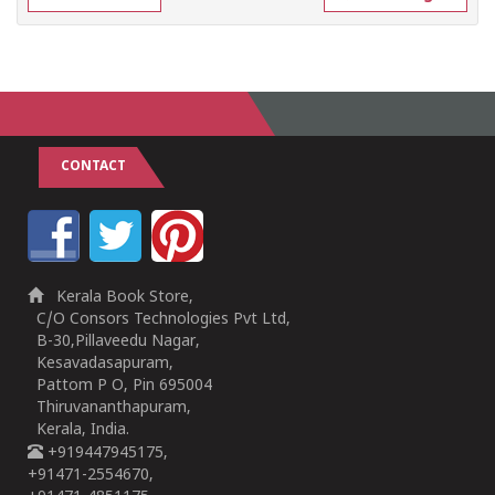
CONTACT
Kerala Book Store,
C/O Consors Technologies Pvt Ltd,
B-30,Pillaveedu Nagar,
Kesavadasapuram,
Pattom P O, Pin 695004
Thiruvananthapuram,
Kerala, India.
+919447945175,
+91471-2554670,