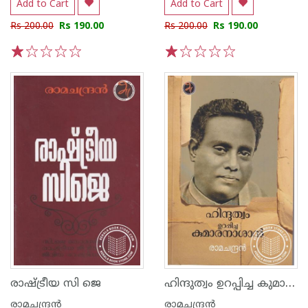
Add to Cart
Add to Cart
Rs 200.00
Rs 190.00
Rs 200.00
Rs 190.00
1
2
3
4
5
1
2
3
4
5
ഹിന്ദുത്വം ഉറപ്പിച്ച കുമാരനാശാന്‍
രാഷ്ട്രീയ സി ജെ
രാമചന്ദ്രന്‍
രാമചന്ദ്രന്‍