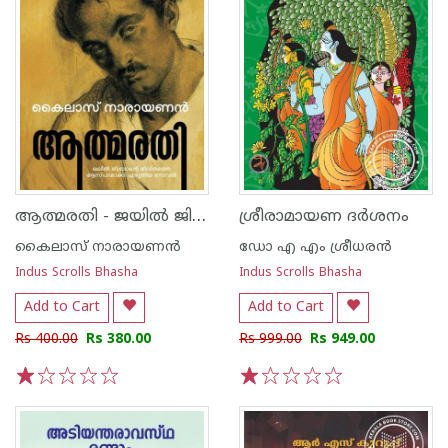
ആത്മരതി - ജയിൽ ജിബ്രാന്റെ ജീവിതത്തെ
ശ്രീരാമായണ ദർശനം
കൈലാസ് നാരായണന്‍
ഡോ എ എം ശ്രീധരന്‍
Indus Scrolls Bhasha
Indus Scrolls Bhasha
Add to Cart
Add to Cart
Rs 400.00
Rs 380.00
Rs 999.00
Rs 949.00
1
2
3
4
5
1
2
3
4
5